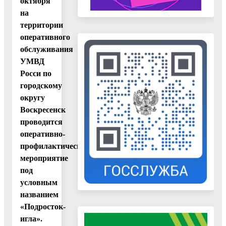
октября
на
территории
оперативного
обслуживания
УМВД
Росси по
городскому
округу
Воскресенск
проводится
оперативно-
профилактическое
мероприятие
под
условным
названием
«Подросток-
игла».