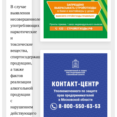
В случае
выявления
несовершеннолетних,
употребляющих
наркотические
и
токсические
вещества,
спиртосодержащую
продукцию,
а также
фактов
реализации
алкогольной
продукции
с
нарушением
действующего