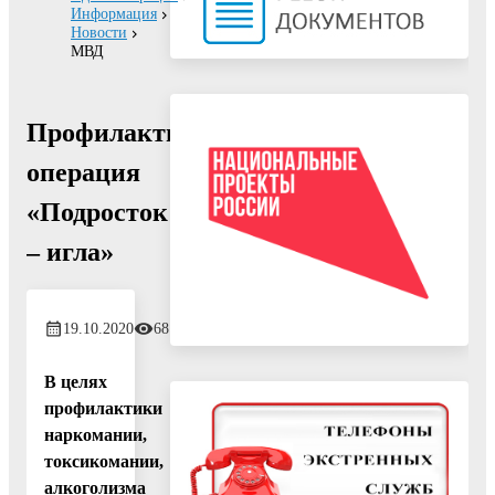
Информация
Новости
МВД
Профилактическая
операция
«Подросток
– игла»
19.10.2020
681
В целях
профилактики
наркомании,
токсикомании,
алкоголизма