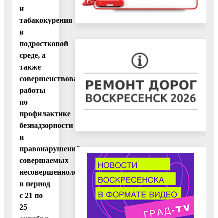
и
табакокурения
в
подростковой
среде, а
также
совершенствования
работы
по
профилактике
безнадзорности
и
правонарушений,
совершаемых
несовершеннолетними,
в период
с 21 по
25