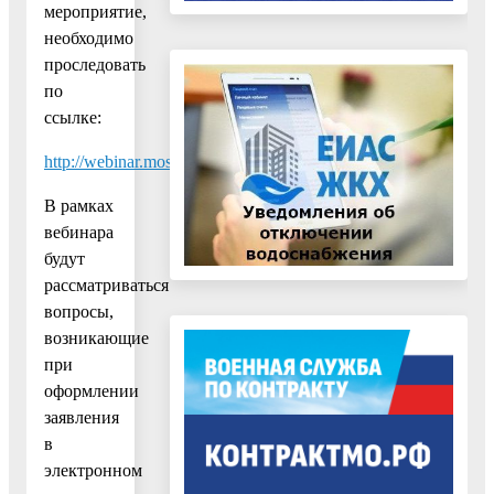
мероприятие,
необходимо
проследовать
по
ссылке:
http://webinar.mosreg.ru/mira/s/9eTXZQ
В рамках
вебинара
будут
рассматриваться
вопросы,
возникающие
при
оформлении
заявления
в
электронном