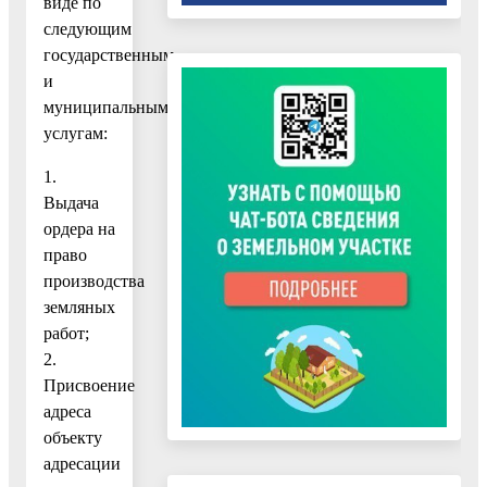
виде по
следующим
государственным
и
муниципальным
услугам:
1.
Выдача
ордера на
право
производства
земляных
работ;
2.
Присвоение
адреса
объекту
адресации