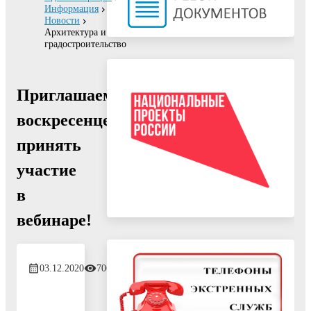
Информация
Новости
Архитектура и
градостроительство
Приглашаем
воскресенцев
принять
участие
в
вебинаре!
03.12.2020
706