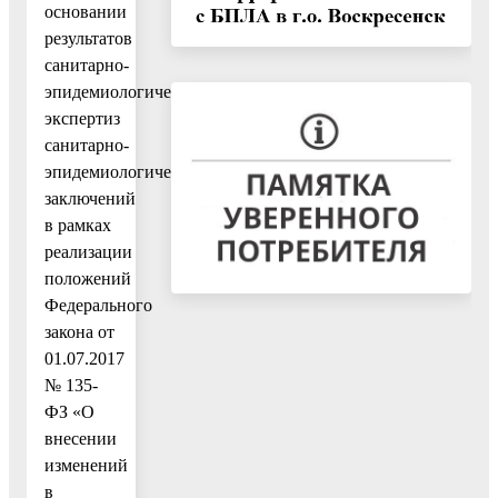
основании
результатов
санитарно-
эпидемиологических
экспертиз
санитарно-
эпидемиологических
заключений
в рамках
реализации
положений
Федерального
закона от
01.07.2017
№ 135-
ФЗ «О
внесении
изменений
в