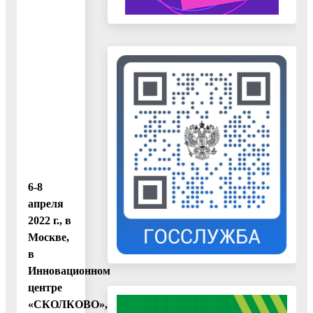
6-8
апреля
2022 г., в
Москве,
в
Инновационном
центре
«СКОЛКОВО»,