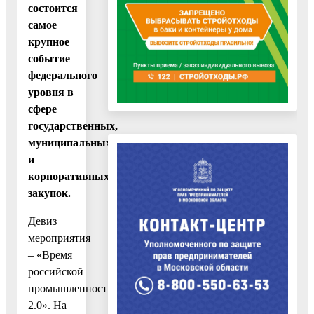
состоится
самое
крупное
событие
федерального
уровня в
сфере
государственных,
муниципальных
и
корпоративных
закупок.
Девиз
мероприятия
– «Время
российской
промышленности
2.0». На