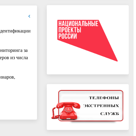
 идентификации
ниторинга за
ров из числа
инаров,
.