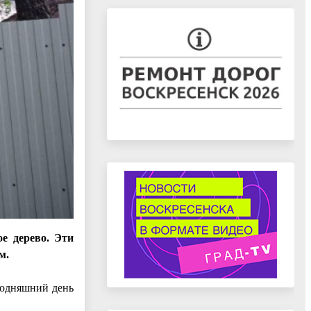
ое дерево.
Эти
м.
годняшний день