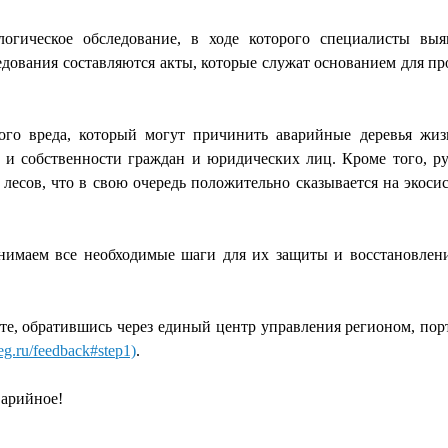
логическое обследование, в ходе которого специалисты выя
едования составляются акты, которые служат основанием для пр
го вреда, который могут причинить аварийные деревья жи
а и собственности граждан и юридических лиц. Кроме того, р
лесов, что в свою очередь положительно сказывается на экоси
нимаем все необходимые шаги для их защиты и восстановлени
е, обратившись через единый центр управления регионом, пор
reg.ru/feedback#step1)
.
варийное!