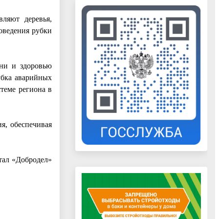
вляют деревья,
оведения рубки
зни и здоровью
убка аварийных
стеме региона в
я, обеспечивая
тал «Добродел»