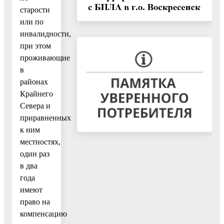
старости
или по
инвалидности,
при этом
проживающие
в
районах
Крайнего
Севера и
приравненных
к ним
местностях,
один раз
в два
года
имеют
право на
компенсацию