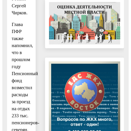
Сергей
Чирков.
Глава
ПФР
также
напомнил,
что в
прошлом
году
Пенсионный
фонд
возместил
расходы
за проезд
на отдых
233 тыс.
пенсионеров-
северян.