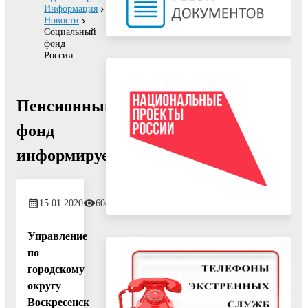
Информация
Новости
Социальный
фонд
России
Пенсионный
фонд
информирует
15.01.2020
604
Управление
по
городскому
округу
Воскресенск