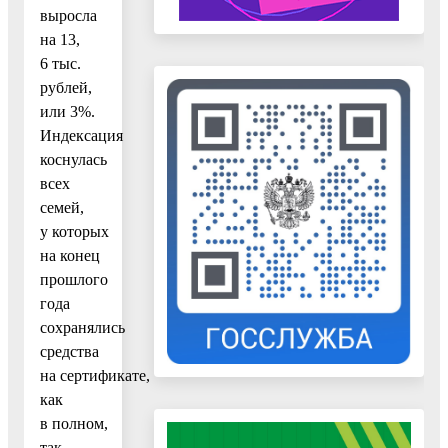
выросла
на 13,
6 тыс.
рублей,
или 3%.
Индексация
коснулась
всех
семей,
у которых
на конец
прошлого
года
сохранялись
средства
на сертификате,
как
в полном,
так