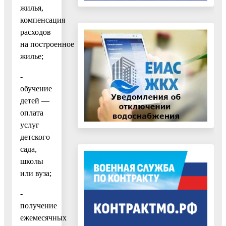
жилья,
компенсация
расходов
на построенное
жилье;
-
обучение
детей —
оплата
услуг
детского
сада,
школы
или вуза;
-
получение
ежемесячных