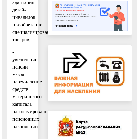
адаптация
детей-
инвалидов —
приобретение
специализированных
товаров;
-
увеличение
пенсии
мамы —
перечисление
средств
материнского
капитала
на формирование
пенсионных
накоплений.