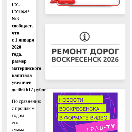
ГУ-
ГУПФР
№3
сообщает,
что
с 1 января
2020
года,
размер
материнского
капитала
увеличен
до 466 617 рублей.
По сравнению
с прошлым
годом
его
сумма