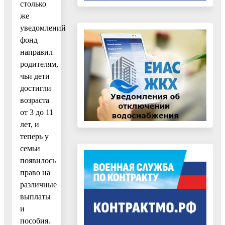
столько
же
уведомлений
фонд
направил
родителям,
чьи дети
достигли
возраста
от 3 до 11
лет, и
теперь у
семьи
появилось
право на
различные
выплаты
и
пособия.