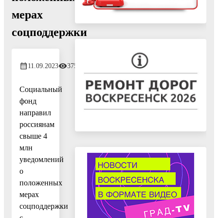
мерах
соцподдержки
11.09.2023
375
Социальный
фонд
направил
россиянам
свыше 4
млн
уведомлений
о
положенных
мерах
соцподдержки
с