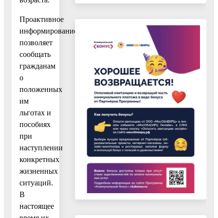
Проактивное
информирование
позволяет
сообщать
гражданам
о
положенных
им
льготах и
пособиях
при
наступлении
конкретных
жизненных
ситуаций.
В
настоящее
время их