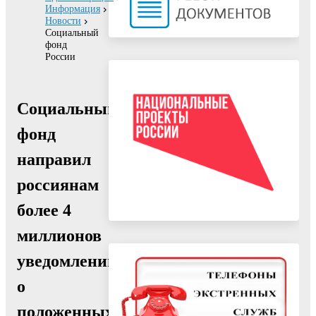
Информация
Новости
Социальный
фонд
России
Социальный
фонд
направил
россиянам
более 4
миллионов
уведомлений
о
положенных