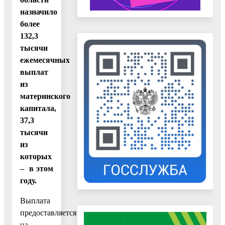
назначило
более
132,3
тысячи
ежемесячных
выплат
из
материнского
капитала,
37,3
тысячи
из
которых
– в этом
году.
Выплата
предоставляется
на