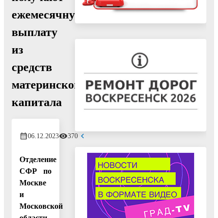
ежемесячную
выплату
из
средств
материнского
капитала
06.12.2023
370
Отделение
СФР по
Москве
и
Московской
области