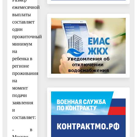
ежемесячной
выплаты
составляет
один
прожиточный
минимум
на
ребенка в
регионе
проживания
на
момент
подачи
заявления
и
составляет:
- в
Москве