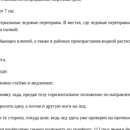
е 7 см;
ециальные ледовые переправы. В местах, где ледовые переправы
а палкой;
и бьющих ключей, а также в районах произрастания водной расти
га.
оде:
можно глубже и медленнее;
 кромку льда, предав телу горизонтальное положение по направле
росить одну, а потом и другую ноги на лед;
 ту сторону, откуда шли: ведь лед здесь уже проверен на прочнос
 необходимо срочно позвонить по телефону: 112 (все звонки бе