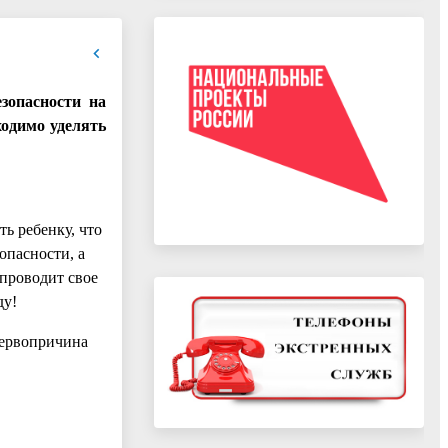
зопасности на
ходимо уделять
ь ребенку, что
опасности, а
 проводит свое
ду!
ервопричина