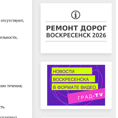
 отсутствуют,
тельности,
нию течения;
ть.
сплатны).