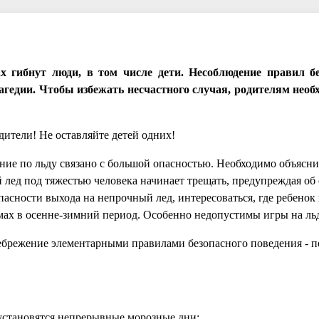
х гибнут люди, в том числе дети. Несоблюдение правил бе
агедии. Чтобы избежать несчастного случая, родителям необ
ители! Не оставляйте детей одних!
по льду связано с большой опасностью. Необходимо объяснит
й лед под тяжестью человека начинает трещать, предупреждая об 
пасности выхода на непрочный лед, интересоваться, где ребенок
емах в осенне-зимний период. Особенно недопустимы игры на ль
ежение элементарными правилами безопасного поведения - п
 установятся непрерывные морозные дни;