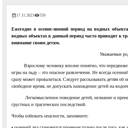
17.11.2021
559
Ежегодно в осенне-зимний период на водных объекта
водных объектах в данный период часто приводит к тр
внимание своим детям.
Уважаемые род
Взрослому человеку вполне понятно, что передвижение 
игры на льду – это опасное развлечение. Не всегда осенни
сразу может провалиться. Следует рассказывать детям об о
свободное время, не допускать нахождение детей на водо
Легкомысленное поведение детей, незнание и пренебр
грустных и трагических последствий.
Чтобы избежать опасности, запомните:
• осенний лед становится прочным только после того, как