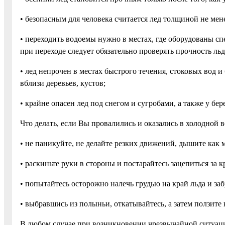
• безопасным для человека считается лед толщиной не мене
• переходить водоемы нужно в местах, где оборудованы сп
при переходе следует обязательно проверять прочность льд
• лед непрочен в местах быстрого течения, стоковых вод 
вблизи деревьев, кустов;
• крайне опасен лед под снегом и сугробами, а также у бере
Что делать, если Вы провалились и оказались в холодной в
• не паникуйте, не делайте резких движений, дышите как 
• раскиньте руки в стороны и постарайтесь зацепиться за
• попытайтесь осторожно налечь грудью на край льда и заб
• выбравшись из полыньи, откатывайтесь, а затем ползите в
В любом случае при возникновении чрезвычайной ситуации