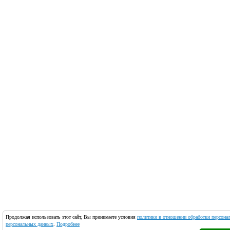
Продолжая использовать этот сайт, Вы принимаете условия
политики в отношении обработки персона
персональных данных
.
Подробнее