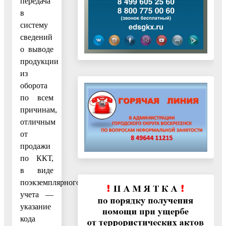
передача
в
систему
сведений
о выводе
продукции
из
оборота
по всем
причинам,
отличным
от
продажи
по ККТ,
в виде
поэкземплярного
учета —
указание
кода