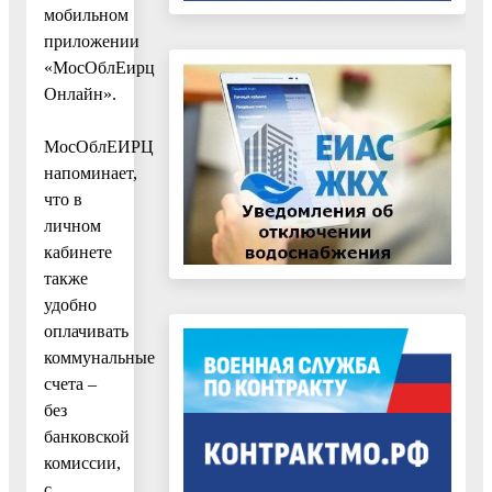
мобильном
приложении
«МосОблЕирц
Онлайн».
МосОблЕИРЦ
напоминает,
что в
личном
кабинете
также
удобно
оплачивать
коммунальные
счета –
без
банковской
комиссии,
с