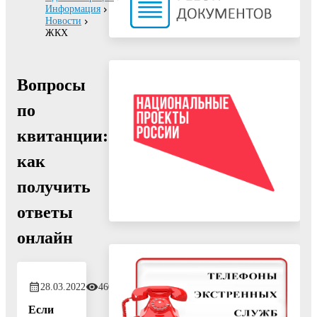
Информация
Новости
ЖКХ
Вопросы
по
квитанции:
как
получить
ответы
онлайн
28.03.2022
460
Если