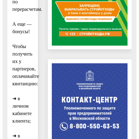
по
перерасчетам.
А еще —
бонусы!
Чтобы
получить
их у
партнеров,
оплачивайте
квитанцию:
➜ в
личном
кабинете
клиента;
➜ в