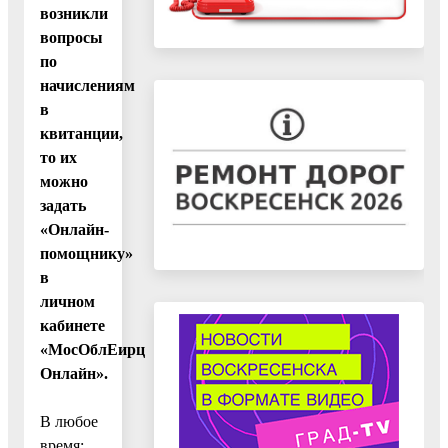
возникли
вопросы
по
начислениям
в
квитанции,
то их
можно
задать
«Онлайн-
помощнику»
в
личном
кабинете
«МосОблЕирц
Онлайн».
В любое
время: