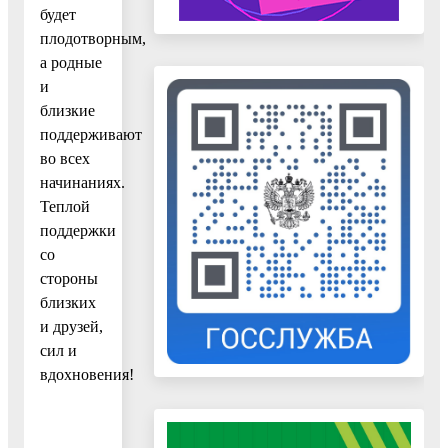
будет
плодотворным,
а родные
и
близкие
поддерживают
во всех
начинаниях.
Теплой
поддержки
со
стороны
близких
и друзей,
сил и
вдохновения!