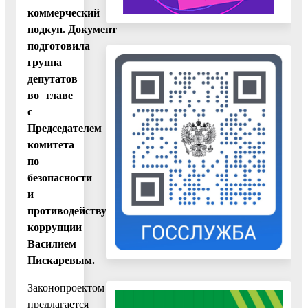
коммерческий
подкуп. Документ
подготовила
группа
депутатов
во главе
с
Председателем
комитета
по
безопасности
и
противодействую
коррупции
Василием
Пискаревым.
Законопроектом
предлагается