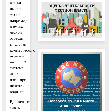
взятки
имеют
место,
например,
в вузах, в
лесной
отрасли,
а случаи
коммерческого
подкупа
— в
системе
ЖКХ
или при
подготовке
водителей.
Единичные
факты