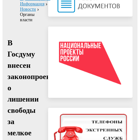
Информация
Новости
Органы
власти
В
Госдуму
внесен
законопроект
о
лишении
свободы
за
мелкое