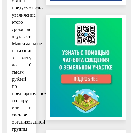
статьи
предусмотрено
увеличение
этого
срока до
двух лет.
Максимальное
наказание
за взятку
до 10
тысяч
рублей
по
предварительному
сговору
или в
составе
организованной
группы