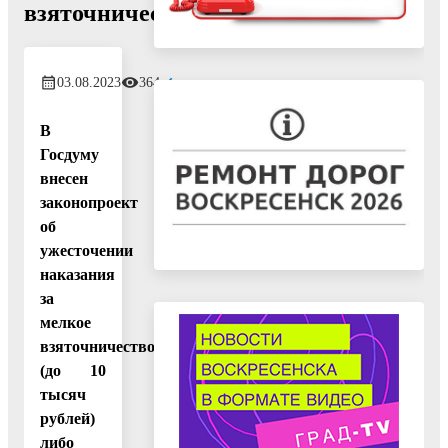
взяточничество
03.08.2023
364
В
Госдуму
внесен
законопроект
об
ужесточении
наказания
за
мелкое
взяточничество
(до 10
тысяч
рублей)
либо