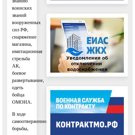
знанию
воинских
званий
вооруженных
сил РФ,
снаряжение
магазина,
имитационная
стрельба
АК,
боевое
развертывание,
одеть
бойца
ОМОНА.
В ходе
самоотверженной
борьбы,