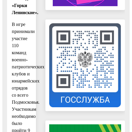
«Горки
Ленинские».
В игре
принимали
участие
110
команд
военно-
патриотических
клубов и
юнармейских
отрядов
со всего
Подмосковья.
Участникам
необходимо
было
пройти 9