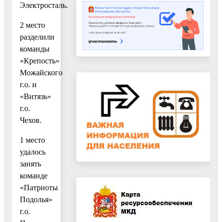
Электросталь.
2 место
разделили
команды
«Крепость»
Можайского
г.о. и
«Витязь»
г.о.
Чехов.
1 место
удалось
занять
команде
«Патриоты
Подолья»
г.о.