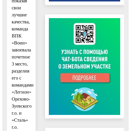
показав
свои
лучшие
качества,
команда
ВПК
«Воин»
завоевала
почетное
3 место,
разделив
его с
командами
«Легион»
Орехово-
Зуевского
г.о. и
«Сталь»
г.о.