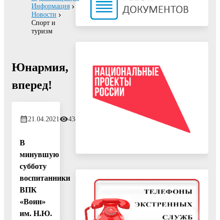
Информация
Новости
Спорт и
туризм
Юнармия,
вперед!
21.04.2021
434
В
минувшую
субботу
воспитанники
ВПК
«Воин»
им. Н.Ю.