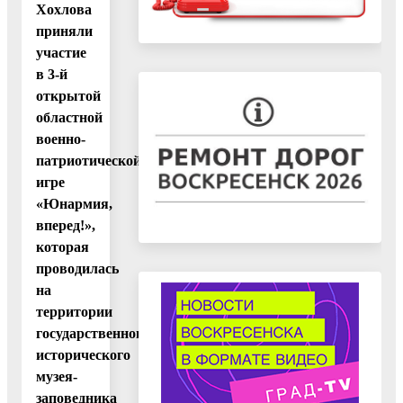
Хохлова
приняли
участие
в 3-й
открытой
областной
военно-
патриотической
игре
«Юнармия,
вперед!»,
которая
проводилась
на
территории
государственного
исторического
музея-
заповедника