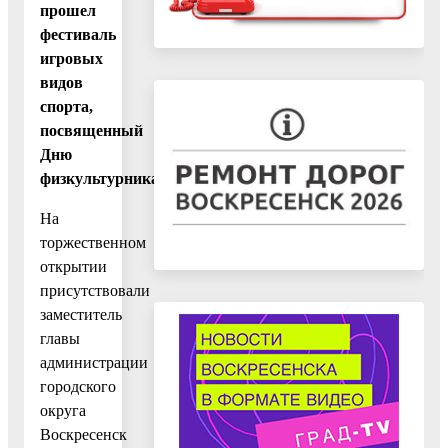
прошел
фестиваль
игровых
видов
спорта,
посвященный
Дню
физкультурника.
На
торжественном
открытии
присутствовали
заместитель
главы
администрации
городского
округа
Воскресенск