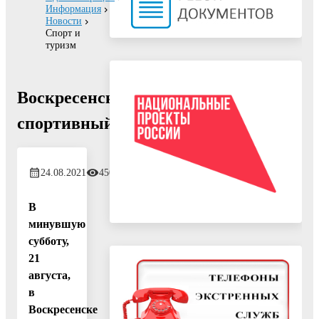
Информация
Новости
Спорт и
туризм
Воскресенск
спортивный
24.08.2021
450
В
минувшую
субботу,
21
августа,
в
Воскресенске