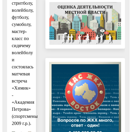
стритболу,
волейболу,
футболу,
сумоболу,
мастер-
класс по
сидячему
волейболу
и
состоялась
матчевая
встреча
«Химик»
-
«Академия
Петрова»
(спортсмены
2009 г.р.).