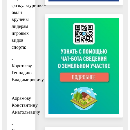
физкультурника»
были
вручены
лидерам
игровых
видов
спорта:
-
Коротееву
Геннадию
Владимировичу
-
Абрамову
Константину
Анатольевичу
-