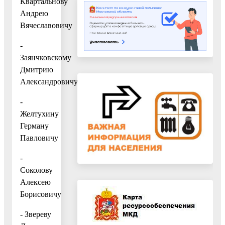
Квартальнову
Андрею
Вячеславовичу
-
Заянчковскому
Дмитрию
Александровичу
-
Желтухину
Герману
Павловичу
-
Соколову
Алексею
Борисовичу
- Звереву