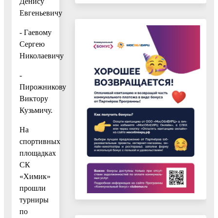
Денису
Евгеньевичу
- Гаевому
Сергею
Николаевичу
-
Пирожникову
Виктору
Кузьмичу.
На
спортивных
площадках
СК
«Химик»
прошли
турниры
по