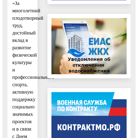
«За
многолетний
плодотворный
труд,
достойный
вклад в
развитие
физической
культуры
и
профессионального
спорта,
активную
поддержку
социально
значимых
проектов
и в связи
с Днем