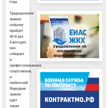
года.
Традиционное
зимнее
событие
пройдет
40-й раз.
Ежегодно
оно
собирает
и
профессиональных
спортсменов,
и
любителей.
Народная
лыжня
идет
также