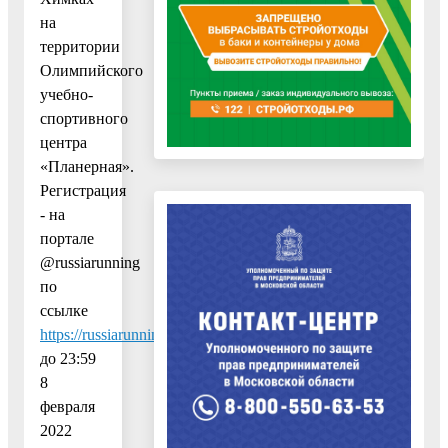
на
территории
Олимпийского
учебно-
спортивного
центра
«Планерная».
Регистрация
- на
портале
@russiarunning
по
ссылке
https://russiarunning.com/event/lyzhnyarossii2022
до 23:59
8
февраля
2022