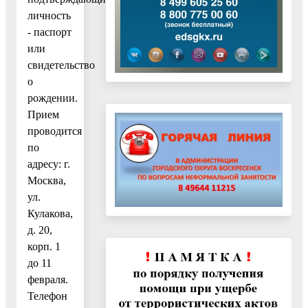
личность
- паспорт
или
свидетельство
о
рождении.
Прием
проводится
по
адресу: г.
Москва,
ул.
Кулакова,
д. 20,
корп. 1
до 11
февраля.
Телефон