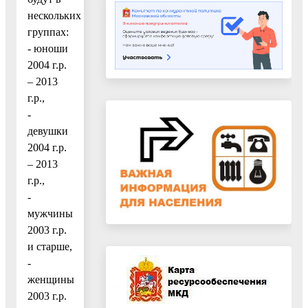
нескольких
группах:
- юноши
2004 г.р.
– 2013
г.р.,
-
девушки
2004 г.р.
– 2013
г.р.,
-
мужчины
2003 г.р.
и старше,
-
женщины
2003 г.р.