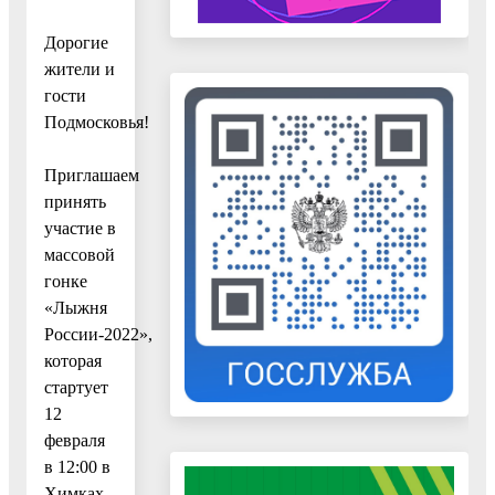
Дорогие
жители и
гости
Подмосковья!
Приглашаем
принять
участие в
массовой
гонке
«Лыжня
России-2022»,
которая
стартует
12
февраля
в 12:00 в
Химках