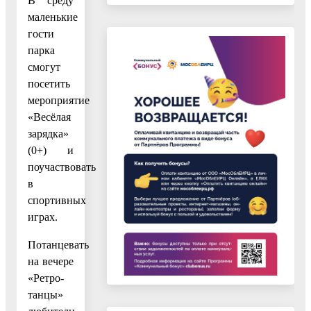
В среду
маленькие
гости
парка
смогут
посетить
мероприятие
«Весёлая
зарядка»
(0+) и
поучаствовать
в
спортивных
играх.
Потанцевать
на вечере
«Ретро-
танцы»