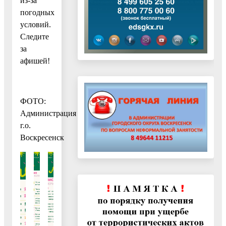
из-за
погодных
условий.
Следите
за
афишей!
ФОТО:
Администрация
г.о.
Воскресенск