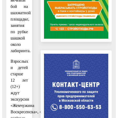
мечевой
бой на
шахматной
площадке,
занятия
по рубке
шашкой
около
лабиринта.
Взрослых
и детей
старше
12 лет
(12+)
ждут
экскурсии
«Жемчужина
Воскресенска», «Тайны