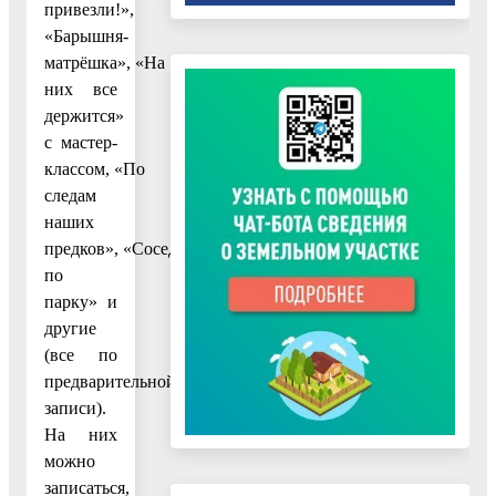
привезли!»,
«Барышня-
матрёшка», «На
них все
держится»
с мастер-
классом, «По
следам
наших
предков», «Соседи
по
парку» и
другие
(все по
предварительной
записи).
На них
можно
записаться,