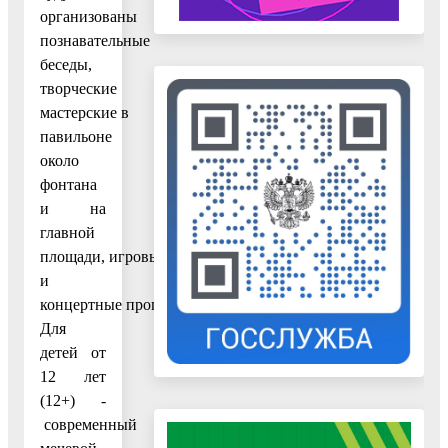
организованы
познавательные
беседы,
творческие
мастерские в
павильоне
около
фонтана
и на
главной
площади, игровые
и
концертные программы.
Для
детей от
12 лет
(12+) -
современный