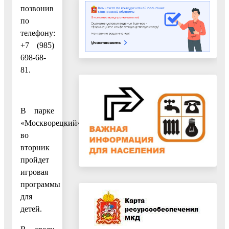
позвонив
по
телефону:
+7 (985)
698-68-
81.
В парке
«Москворецкий»
во
вторник
пройдет
игровая
программы
для
детей.