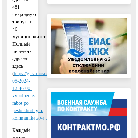
481
«народную
тропу» в
46
муниципалитетах.
Полный
перечень
адресов –
здесь
(
https://gust.mosreg.ru/dokumenty/02-
05-2024-
12-46-00-
vypolnenie-
rabot-po-
peshekhodnym-
kommunikatsiya...
Каждый
житель