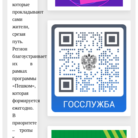
которые
прокладывают
сами
жители,
срезая
путь.
Регион
благоустраивает
их в
рамках
программы
«Пешком»,
которая
формируется
ежегодно.
В
приоритете
– тропы
к