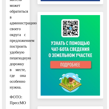
может
обратиться
в
администрацию
своего
округа с
предложением
построить
удобную
пешеходную
дорожку
в месте,
где она
особенно
нужна.
ФОТО:
ПрессМО