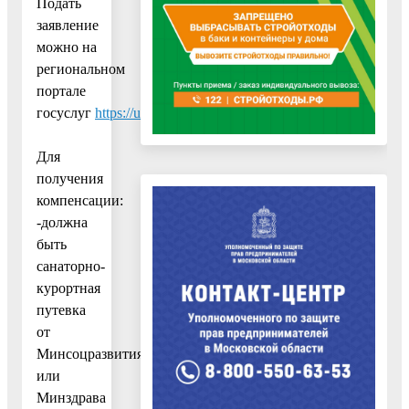
Подать
заявление
можно на
региональном
портале
госуслуг
https://uslugi.mosreg.ru/services/12926
.
Для
получения
компенсации:
-должна
быть
санаторно-
курортная
путевка
от
Минсоцразвития
или
Минздрава