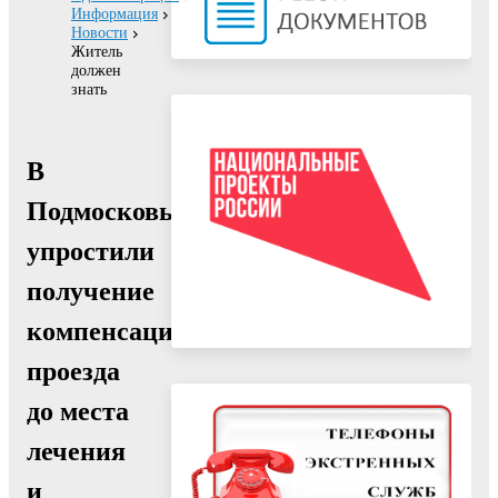
Информация
Новости
Житель
должен
знать
В
Подмосковье
упростили
получение
компенсации
проезда
до места
лечения
и