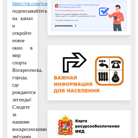
https://vk.com/vossporttv
,
подписывайтесь
на канал
и
откройте
новое
окно в
мир
спорта
Воскресенска,
города,
где
рождаются
легенды!
Следите
за
нашими
воскресенскими
звёздами