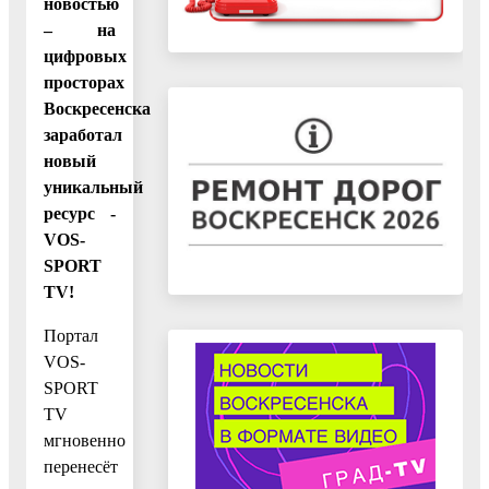
новостью
– на
цифровых
просторах
Воскресенска
заработал
новый
уникальный
ресурс -
VOS-
SPORT
TV!
Портал
VOS-
SPORT
TV
мгновенно
перенесёт