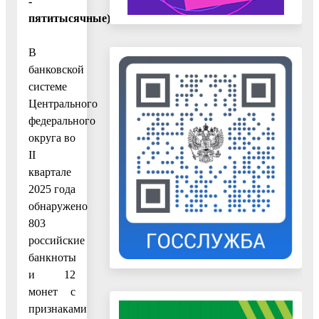
-
пятитысячные)
В
банковской
системе
Центрального
федерального
округа во
II
квартале
2025 года
обнаружено
803
российские
банкноты
и 12
монет с
признаками