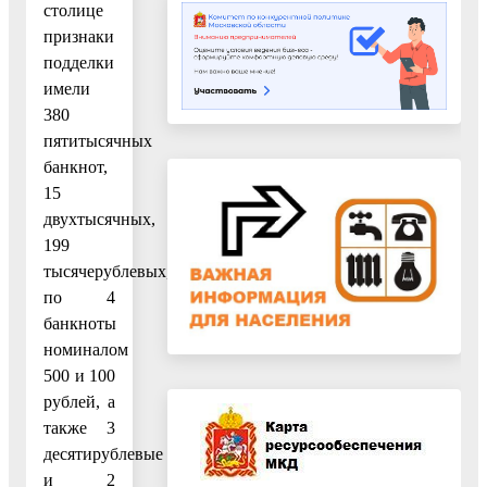
столице
признаки
подделки
имели
380
пятитысячных
банкнот,
15
двухтысячных,
199
тысячерублевых,
по 4
банкноты
номиналом
500 и 100
рублей, а
также 3
десятирублевые
и 2