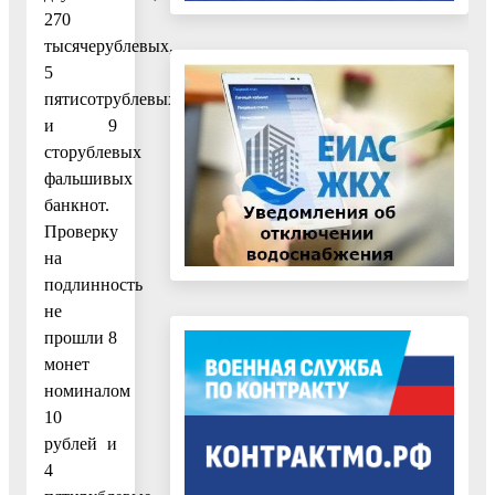
270
тысячерублевых,
5
пятисотрублевых
и 9
сторублевых
фальшивых
банкнот.
Проверку
на
подлинность
не
прошли 8
монет
номиналом
10
рублей и
4