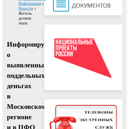
Информация
Новости
Житель
должен
знать
Информируем
о
выявленных
поддельных
деньгах
в
Московском
регионе
и в ЦФО