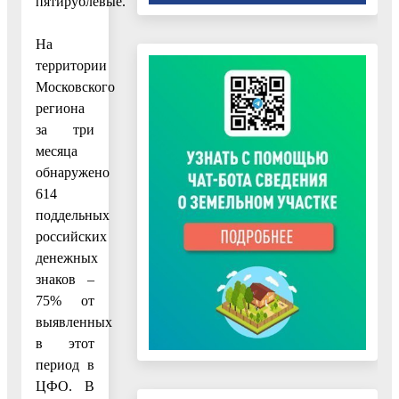
пятирублевые.
На
территории
Московского
региона
за три
месяца
обнаружено
614
поддельных
российских
денежных
знаков –
75% от
выявленных
в этот
период в
ЦФО. В