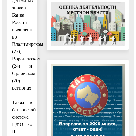
денежных
знаков
Банка
России
выявлено
во
Владимирском
(27),
Воронежском
(24) и
Орловском
(20)
регионах.
Также в
банковской
системе
ЦФО во
II