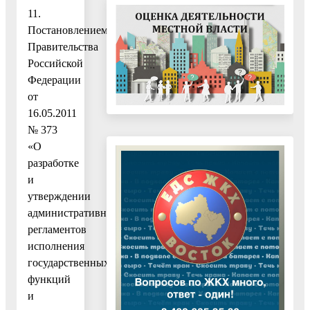
11.
Постановлением
Правительства
Российской
Федерации
от
16.05.2011
№ 373
«О
разработке
и
утверждении
административных
регламентов
исполнения
государственных
функций
и