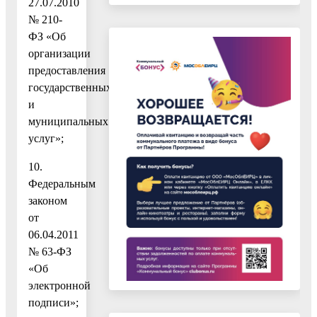
27.07.2010
№ 210-
ФЗ «Об
организации
предоставления
государственных
и
муниципальных
услуг»;
10.
Федеральным
законом
от
06.04.2011
№ 63-ФЗ
«Об
электронной
подписи»;