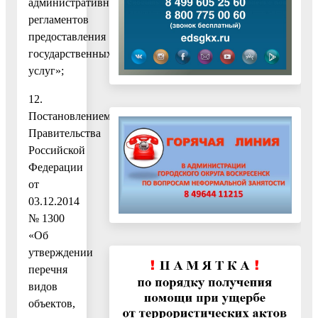
административных
регламентов
предоставления
государственных
услуг»;
12.
Постановлением
Правительства
Российской
Федерации
от
03.12.2014
№ 1300
«Об
утверждении
перечня
видов
объектов,