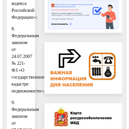
кодекса
Российской
Федерации»;
8.
Федеральным
законом
от
24.07.2007
№ 221-
ФЗ «О
государственном
кадастре
недвижимости»;
9.
Федеральным
законом
от