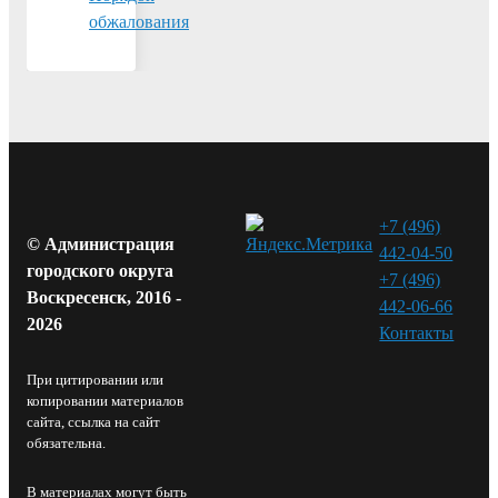
обжалования
+7 (496)
© Администрация
442-04-50
городского округа
+7 (496)
Воскресенск, 2016 -
442-06-66
2026
Контакты⁠
При цитировании или
копировании материалов
сайта, ссылка на сайт
обязательна.
В материалах могут быть