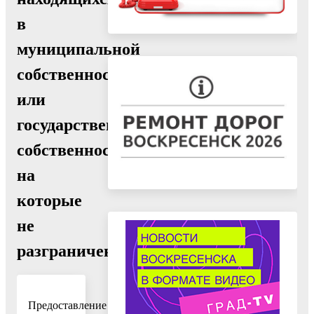
в
муниципальной
собственности
или
государственная
собственность
на
которые
не
разграничена
Предоставление