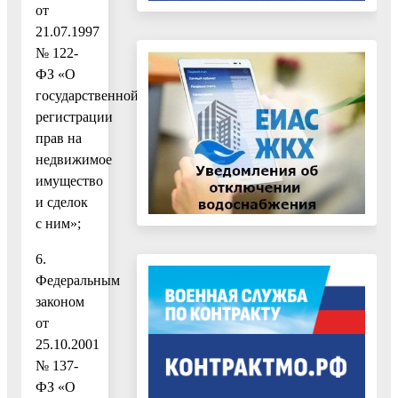
от
21.07.1997
№ 122-
ФЗ «О
государственной
регистрации
прав на
недвижимое
имущество
и сделок
с ним»;
6.
Федеральным
законом
от
25.10.2001
№ 137-
ФЗ «О