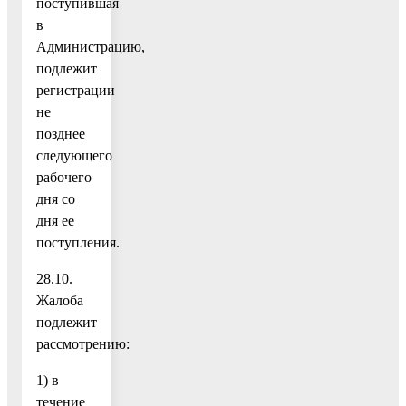
поступившая
в
Администрацию,
подлежит
регистрации
не
позднее
следующего
рабочего
дня со
дня ее
поступления.
28.10.
Жалоба
подлежит
рассмотрению:
1) в
течение