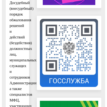
Досудебный
(внесудебный)
порядок
обжалования
решений
и
действий
(бездействия)
должностных
лиц,
муниципальных
служащих
и
сотрудников
Администрации,
а также
специалистов
МФЦ,
участвующих