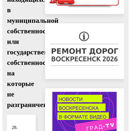
в
муниципальной
собственности
или
государственная
собственность
на
которые
не
разграничена
28.