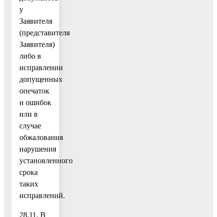
у
Заявителя
(представителя
Заявителя)
либо в
исправлении
допущенных
опечаток
и ошибок
или в
случае
обжалования
нарушения
установленного
срока
таких
исправлений.
28.11. В