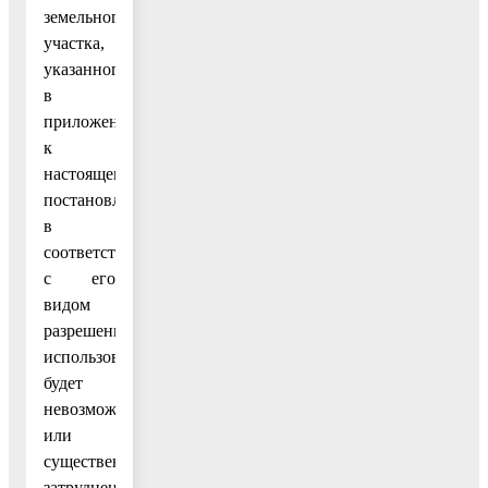
земельного
участка,
указанного
в
приложении
к
настоящему
постановлению,
в
соответствии
с его
видом
разрешенного
использования
будет
невозможно
или
существенно
затруднено