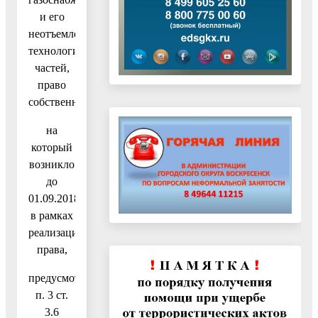
и его
неотъемлемых
технологических
частей,
право
собственности
на
который
возникло
до
01.09.2018,
в рамках
реализации
права,
предусмотренного
п. 3 ст.
3.6