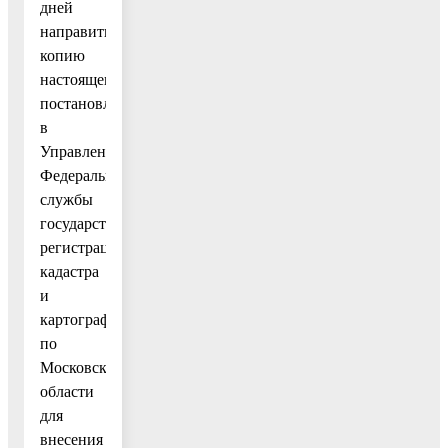
дней
направить
копию
настоящего
постановления
в
Управление
Федеральной
службы
государственной
регистрации,
кадастра
и
картографии
по
Московской
области
для
внесения