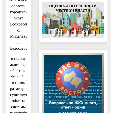
область,
городской
округ
Воскресенск,
с.
Михалёво,
г.
Белоозёрский,
в пользу
акционерного
общества
«Мособлгаз»
в целях
размещения
существующего
объекта
системы
газоснабжения