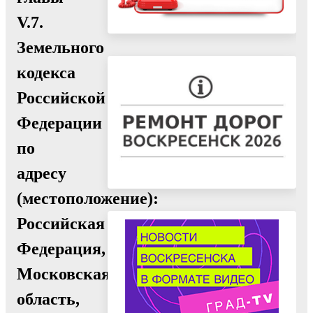
V.7.
Земельного
кодекса
Российской
Федерации
по
адресу
(местоположение):
Российская
Федерация,
Московская
область,