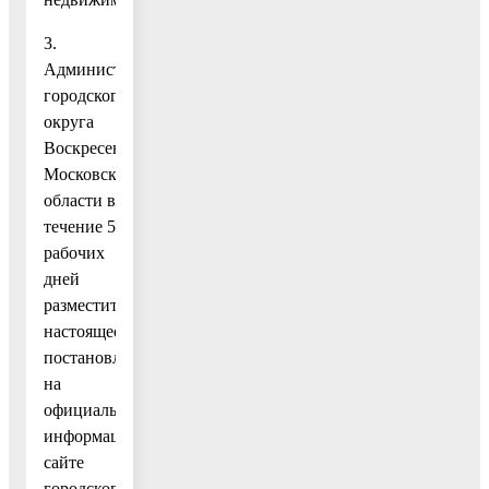
3.
Администрации
городского
округа
Воскресенск
Московской
области в
течение 5
рабочих
дней
разместить
настоящее
постановление
на
официальном
информационном
сайте
городского