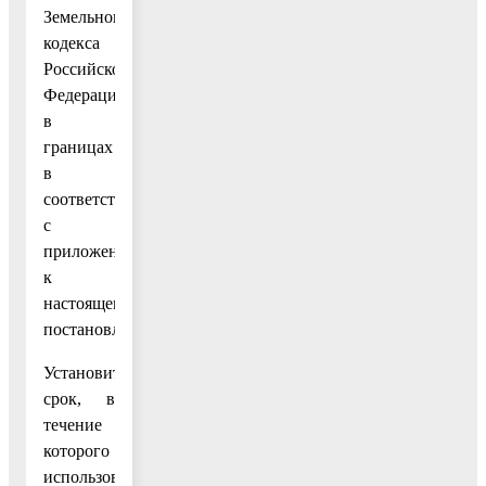
Земельного
кодекса
Российской
Федерации»,
в
границах
в
соответствии
с
приложением
к
настоящему
постановлению.
Установить
срок, в
течение
которого
использование