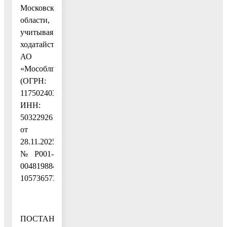
Московской
области,
учитывая
ходатайство
АО
«Мособлгаз»
(ОГРН:
1175024034734,
ИНН:
5032292612)
от
28.11.2025
№ P001-
0048198848-
105736573,
ПОСТАНОВЛЯЮ: