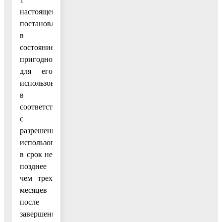
настоящего
постановления,
в
состояние,
пригодное
для его
использования
в
соответствии
с
разрешенным
использованием,
в срок не
позднее
чем трех
месяцев
после
завершения