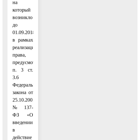
на
который
возникло
до
01.09.2018,
в рамках
реализации
права,
предусмотренного
п. 3 ст.
3.6
Федерального
закона от
25.10.2001
№ 137-
ФЗ «О
введении
в
действие