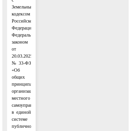
Земельным
кодексом
Российской
Федерации,
Федеральным
законом
от
20.03.2025
№ 33-ФЗ
«Об
общих
принципах
организации
местного
самоуправления
в единой
системе
публичной