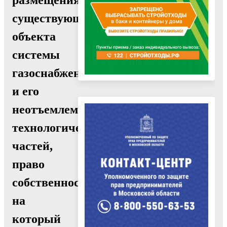
существующего
объекта
системы
газоснабжения
и его
неотъемлемых
технологических
частей,
право
собственности
на
который