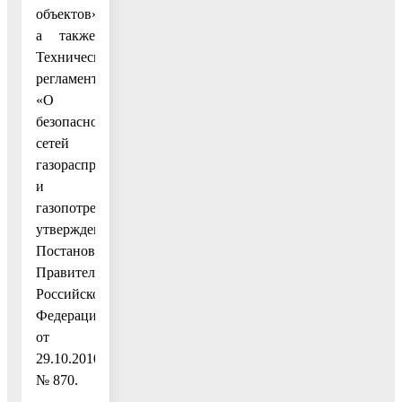
объектов»,
а также
Техническим
регламентом
«О
безопасности
сетей
газораспределения
и
газопотребления»,
утвержденным
Постановлением
Правительства
Российской
Федерации
от
29.10.2010
№ 870.