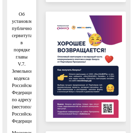
Об
установлении
публичного
сервитута
в
порядке
главы
V.7.
Земельного
кодекса
Российской
Федерации
по адресу
(местоположение):
Российская
Федерация,
Московская