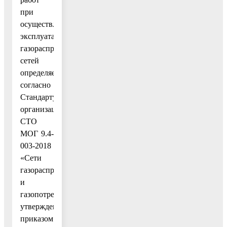
при
осуществлении
эксплуатации
газораспределительных
сетей
определяется
согласно
Стандарту
организации
СТО
МОГ 9.4-
003-2018
«Сети
газораспределения
и
газопотребления»,
утвержденного
приказом