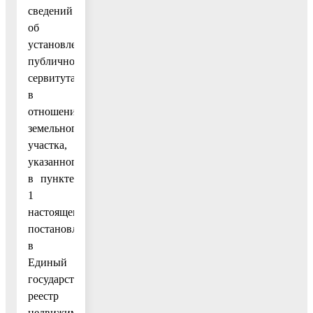
сведений
об
установлении
публичного
сервитута
в
отношении
земельного
участка,
указанного
в пункте
1
настоящего
постановления,
в
Единый
государственный
реестр
недвижимости.