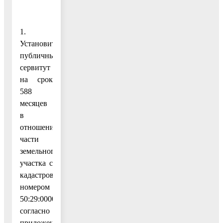
1.
Установить
публичный
сервитут
на срок
588
месяцев
в
отношении
части
земельного
участка с
кадастровым
номером
50:29:0000000:51399,
согласно
приложению