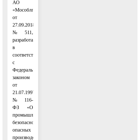
АО
«Мособлгаз»
от
27.09.2018
№ 511,
разработанного
в
соответствии
с
Федеральным
законом
от
21.07.1997
№ 116-
ФЗ «О
промышленной
безопасности
опасных
производственных