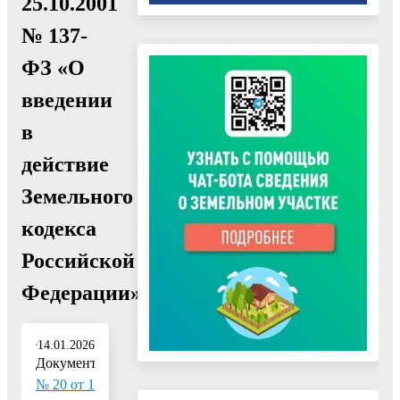
25.10.2001
№ 137-
ФЗ «О
введении
в
действие
Земельного
кодекса
Российской
Федерации»"
14.01.2026
Документ:
№ 20 от 1