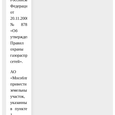
Федерации
от
20.11.2000
№ 878
«Об
утверждении
Правил
охраны
газораспределительных
сетей».
АО
«Мособлгаз»
привести
земельный
участок,
указанный
в пункте
1