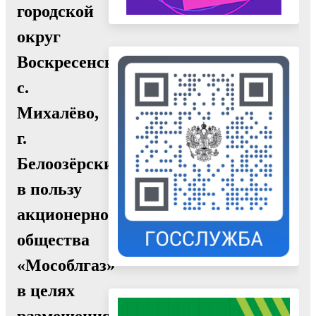
городской
округ
Воскресенск,
с.
Михалёво,
г.
Белоозёрский,
в пользу
акционерного
общества
«Мособлгаз»
в целях
размещения