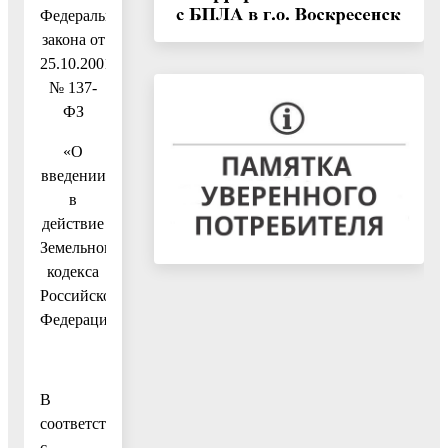
Федерального
закона от
25.10.2001
№ 137-
ФЗ
«О
введении
в
действие
Земельного
кодекса
Российской
Федерации»
В
соответствии
с