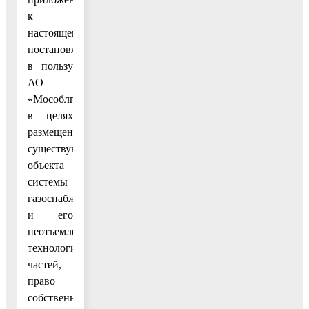
к
настоящему
постановлению,
в пользу
АО
«Мособлгаз»,
в целях
размещения
существующего
объекта
системы
газоснабжения
и его
неотъемлемых
технологических
частей,
право
собственности