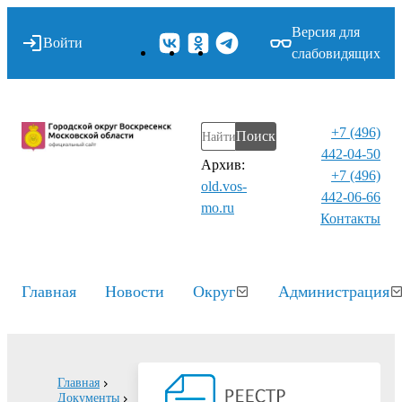
Версия для
Войти
слабовидящих
+7 (496)
Поиск
442-04-50
Архив:
+7 (496)
old.vos-
442-06-66
mo.ru
Контакты⁠
Главная
Новости
Округ
Администрация
Главная
Документы