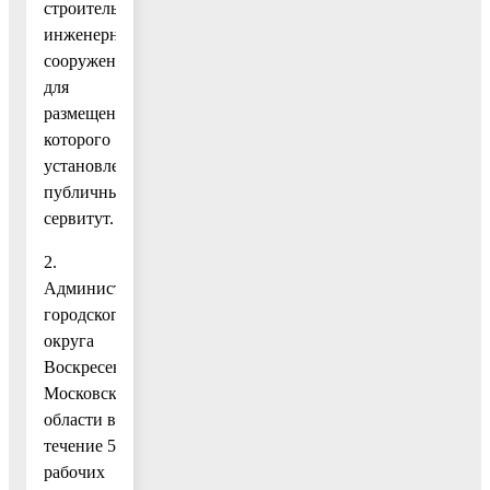
строительства
инженерного
сооружения,
для
размещения
которого
установлен
публичный
сервитут.
2.
Администрации
городского
округа
Воскресенск
Московской
области в
течение 5
рабочих