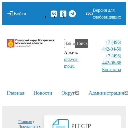
Версия для
Войти
слабовидящих
+7 (496)
Поиск
442-04-50
Архив:
+7 (496)
old.vos-
442-06-66
mo.ru
Контакты⁠
Главная
Новости
Округ
Администрация
Главная
Документы