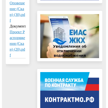
Оповеще
ние (Ска
н) (30).pd
f
Документ:
Проект Р
аспоряже
ния (Ска
н) (20).pd
f