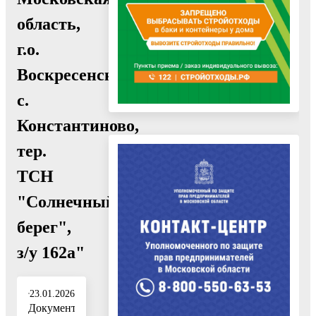
область,
г.о.
Воскресенск,
с.
Константиново,
тер.
ТСН
"Солнечный
берег",
з/у 162а"
23.01.2026
Документ: