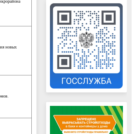
микрорайона
ния новых
омов.