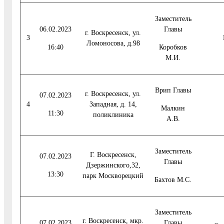
Заместитель
06.02.2023
Главы
г. Воскресенск, ул.
3
Ломоносова, д.98
16:40
Коробков
М.И.
Врип Главы
г. Воскресенск, ул.
07.02.2023
4
Западная, д. 14,
Малкин
11:30
поликлиника
А.В.
Заместитель
Г. Воскресенск,
07.02.2023
Главы
Дзержинского,32,
13:30
парк Москворецкий
Бахтов М.С.
Заместитель
г. Воскресенск, мкр.
07.02.2023
Главы