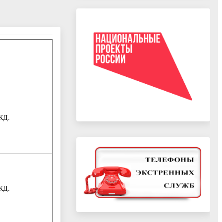
КД.
КД.