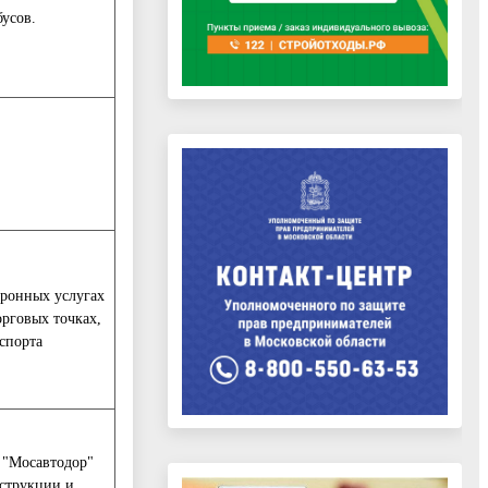
усов.
тронных услугах
орговых точках,
спорта
 "Мосавтодор"
нструкции и