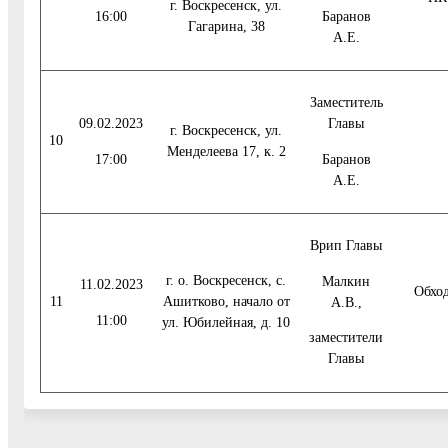
г. Воскресенск, ул.
16:00
Баранов
Гагарина, 38
А.Е.
Заместитель
09.02.2023
Главы
г. Воскресенск, ул.
10
Менделеева 17, к. 2
17:00
Баранов
А.Е.
Врип Главы
г. о. Воскресенск, с.
Малкин
11.02.2023
Обход
11
Ашитково, начало от
А.В.,
11:00
ул. Юбилейная, д. 10
заместители
Главы