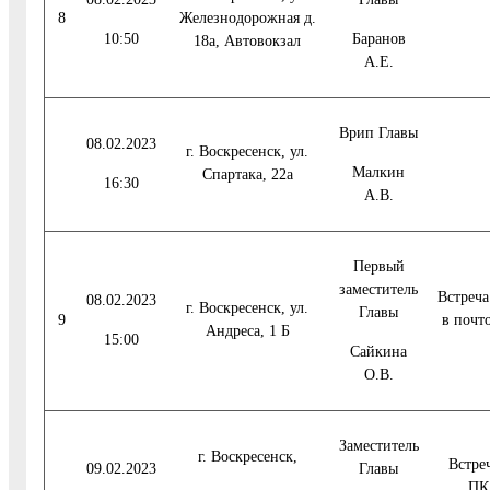
8
Железнодорожная д.
10:50
Баранов
18а, Автовокзал
А.Е.
Врип Главы
08.02.2023
г. Воскресенск, ул.
Малкин
Спартака, 22а
16:30
А.В.
Первый
заместитель
Встреча
08.02.2023
г. Воскресенск, ул.
Главы
9
в почт
Андреса, 1 Б
15:00
Сайкина
О.В.
Заместитель
г. Воскресенск,
Встре
09.02.2023
Главы
ПК 