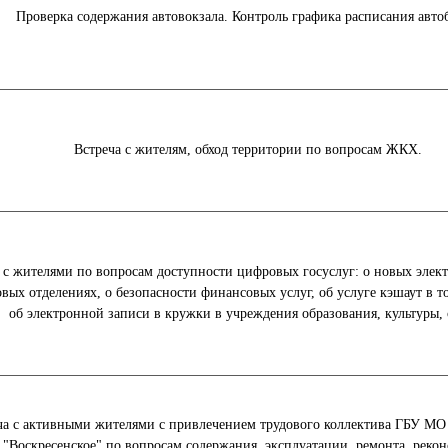
Проверка содержания автовокзала. Контроль графика расписания автоб
Встреча с жителям, обход территории по вопросам ЖКХ.
 с жителями по вопросам доступности цифровых госуслуг: о новых элек
овых отделениях, о безопасности финансовых услуг, об услуге кэшаут в т
об электронной записи в кружки в учреждения образования, культуры, 
ча с активными жителями с привлечением трудового коллектива ГБУ МО
"Воскресенское" по вопросам содержания, эксплуатации, ремонта, реко