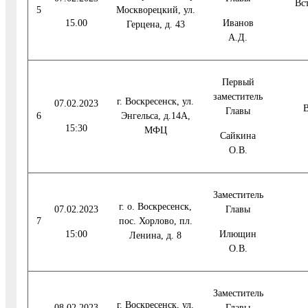
Вс
5
Москворецкий, ул.
15.00
Иванов
Герцена, д. 43
А.Д.
Первый
заместитель
г. Воскресенск, ул.
07.02.2023
В
Главы
6
Энгельса, д.14А,
15:30
МФЦ
Сайкина
О.В.
Заместитель
г. о. Воскресенск,
07.02.2023
Главы
7
пос. Хорлово, пл.
15:00
Илющин
Ленина, д. 8
О.В.
Заместитель
г. Воскресенск, ул.
08.02.2023
Главы