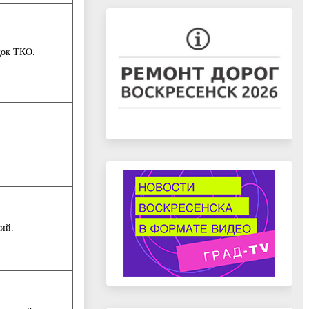
док ТКО.
ий.