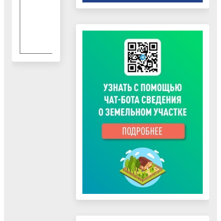
ЖКХ МО
Черепанов
С.С.