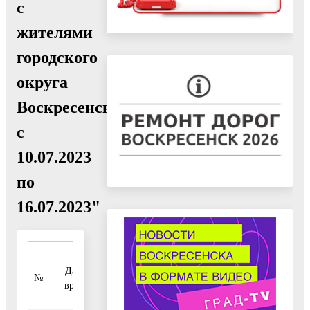
с
жителями
городского
округа
Воскресенск
с
10.07.2023
по
16.07.2023"
Дата,
№
Адрес
ФИО
Мероп
время