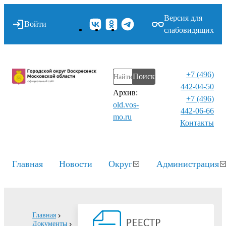
Версия для
Войти
слабовидящих
+7 (496)
Поиск
442-04-50
Архив:
+7 (496)
old.vos-
442-06-66
mo.ru
Контакты⁠
Главная
Новости
Округ
Администрация
Главная
Документы