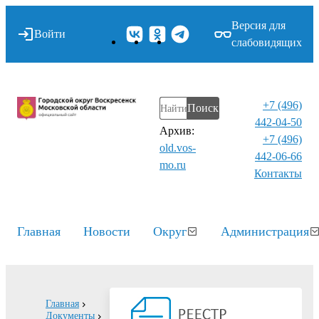
Версия для
Войти
слабовидящих
+7 (496)
Поиск
442-04-50
Архив:
+7 (496)
old.vos-
442-06-66
mo.ru
Контакты⁠
Главная
Новости
Округ
Администрация
Главная
Документы