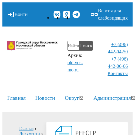
Версия для
Войти
слабовидящих
+7 (496)
Поиск
442-04-50
Архив:
+7 (496)
old.vos-
442-06-66
mo.ru
Контакты⁠
Главная
Новости
Округ
Администрация
Главная
Документы