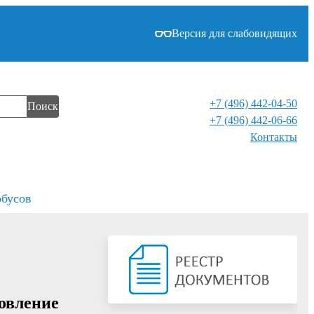
Версия для слабовидящих
+7 (496) 442-04-50
Поиск
+7 (496) 442-06-66
Контакты⁠
обусов
новление