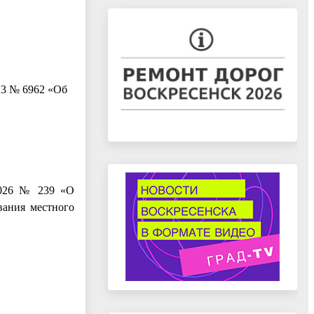
23 № 6962 «Об
.2026 № 239 «О
вания местного