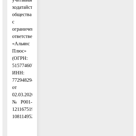
ходатайство
общества
с
ограниченной
ответственностью
«Альянс
Плюс»
(ОГРН:
5157746073030,
ИНН:
7729482940)
от
02.03.2026
№ P001-
1211675195-
108114952,