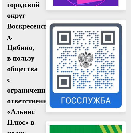
городской
округ
Воскресенск,
д.
Цибино,
в пользу
общества
с
ограниченной
ответственностью
«Альянс
Плюс» в
целях