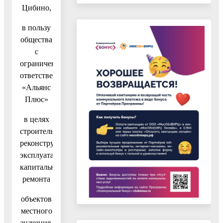
Цибино,
в пользу
общества
с
ограниченной
ответственностью
«Альянс
Плюс»
в целях
строительства,
реконструкции,
эксплуатации,
капитального
ремонта
объектов
местного
значения,