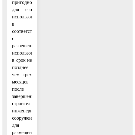
пригодное
для его
использования
в
соответствии
с
разрешенным
использованием,
в срок не
позднее
чем трех
месяцев
после
завершения
строительства
инженерного
сооружения,
для
размещения