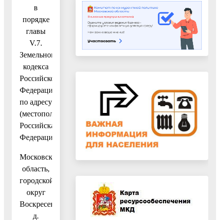
в
порядке
главы
V.7.
Земельного
кодекса
Российской
Федерации
по адресу
(местоположение):
Российская
Федерация,
Московская
область,
городской
округ
Воскресенск,
д.