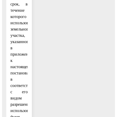
срок, в
течение
которого
использование
земельного
участка,
указанного
в
приложении
к
настоящему
постановлению,
в
соответствии
с его
видом
разрешенного
использования
будет