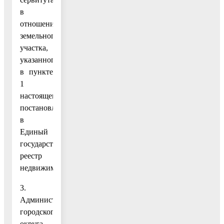
в
отношении
земельного
участка,
указанного
в пункте
1
настоящего
постановления,
в
Единый
государственный
реестр
недвижимости.
3.
Администрации
городского
округа