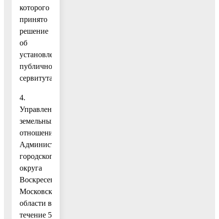
которого
принято
решение
об
установлении
публичного
сервитута.
4.
Управлению
земельных
отношений
Администрации
городского
округа
Воскресенск
Московской
области в
течение 5