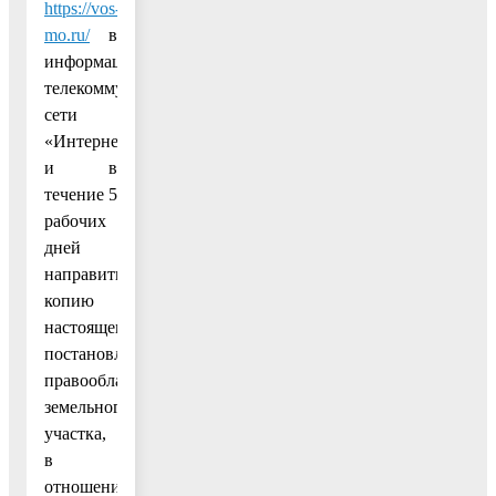
https://vos-
mo.ru/
в
информационно-
телекоммуникационной
сети
«Интернет»
и в
течение 5
рабочих
дней
направить
копию
настоящего
постановления
правообладателям
земельного
участка,
в
отношении