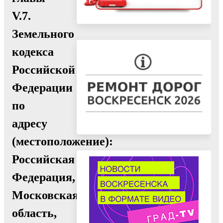
V.7.
Земельного
кодекса
Российской
Федерации
по
адресу
(местоположение):
Российская
Федерация,
Московская
область,