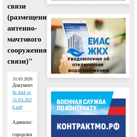
связи
(размещение
антенно-
мачтового
сооружения
связи)"
31.03.2026
Документ:
№ 844 от
31.03.202
6.pdf
Администрация
городского