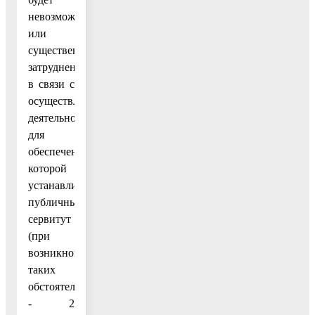
невозможно
или
существенно
затруднено
в связи с
осуществлением
деятельности,
для
обеспечения
которой
устанавливается
публичный
сервитут
(при
возникновении
таких
обстоятельств)
- 2