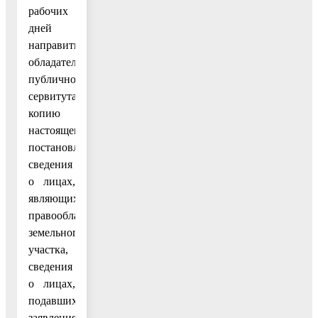
рабочих
дней
направить
обладателю
публичного
сервитута
копию
настоящего
постановления,
сведения
о лицах,
являющихся
правообладателями
земельного
участка,
сведения
о лицах,
подавших
заявления