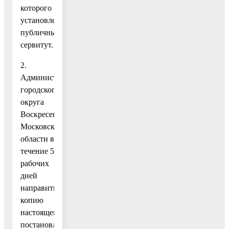
которого
установлен
публичный
сервитут.
2.
Администрации
городского
округа
Воскресенск
Московской
области в
течение 5
рабочих
дней
направить
копию
настоящего
постановления