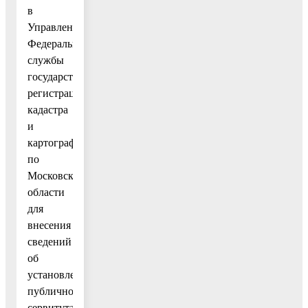
в
Управление
Федеральной
службы
государственной
регистрации,
кадастра
и
картографии
по
Московской
области
для
внесения
сведений
об
установлении
публичного
сервитута