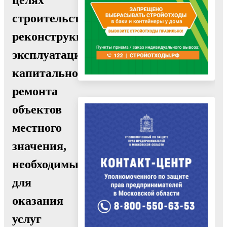
строительства,
реконструкции,
эксплуатации,
капитального
ремонта
объектов
местного
значения,
необходимых
для
оказания
услуг