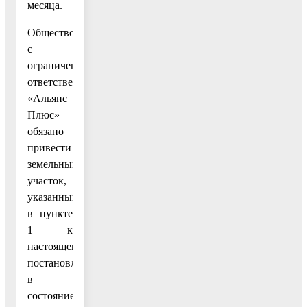
месяца.
Общество
с
ограниченной
ответственностью
«Альянс
Плюс»
обязано
привести
земельный
участок,
указанный
в пункте
1 к
настоящему
постановлению,
в
состояние,