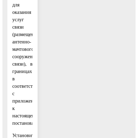
для
оказания
услуг
связи
(размещение
антенно-
мачтового
сооружения
связи), в
границах
в
соответствии
с
приложением
к
настоящему
постановлению.
Установить