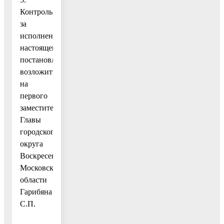
Контроль
за
исполнением
настоящего
постановления
возложить
на
первого
заместителя
Главы
городского
округа
Воскресенск
Московской
области
Гарибяна
С.П.