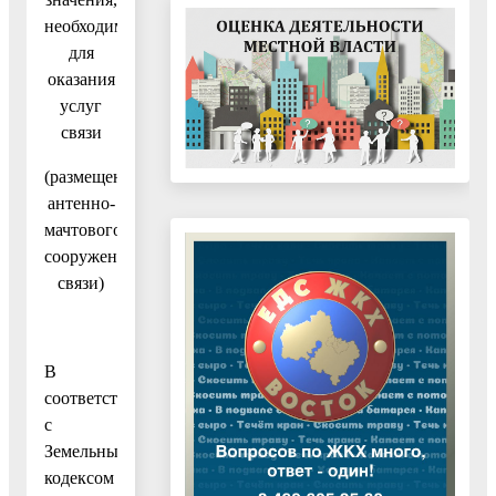
необходимых
для
оказания
услуг
связи
(размещение
антенно-
мачтового
сооружения
связи)
В
соответствии
с
Земельным
кодексом