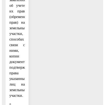
об учете
их прав
(обременений
прав) на
земельные
участки,
способах
связи с
ними,
копии
документов,
подтверждающих
права
указанных
лиц на
земельные
участки.
5.