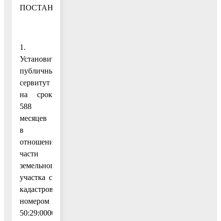
ПОСТАНОВЛЯЮ:
1.
Установить
публичный
сервитут
на срок
588
месяцев
в
отношении
части
земельного
участка с
кадастровым
номером
50:29:0000000:52857,