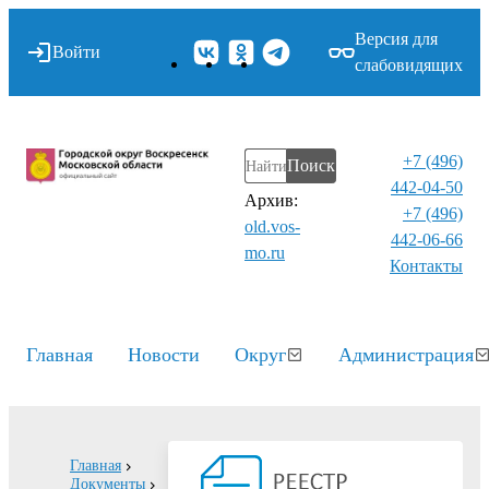
Версия для
Войти
слабовидящих
+7 (496)
Поиск
442-04-50
Архив:
+7 (496)
old.vos-
442-06-66
mo.ru
Контакты⁠
Главная
Новости
Округ
Администрация
Главная
Документы