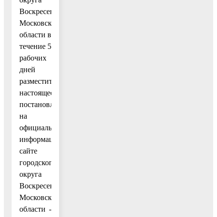
Воскресенск
Московской
области в
течение 5
рабочих
дней
разместить
настоящее
постановление
на
официальном
информационном
сайте
городского
округа
Воскресенск
Московской
области -