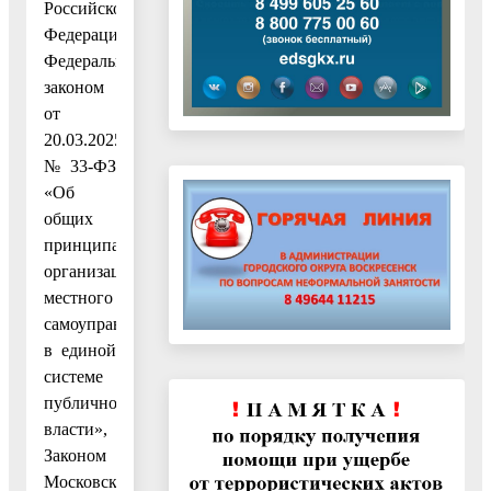
Российской
Федерации,
Федеральным
законом
от
20.03.2025
№ 33-ФЗ
«Об
общих
принципах
организации
местного
самоуправления
в единой
системе
публичной
власти»,
Законом
Московской