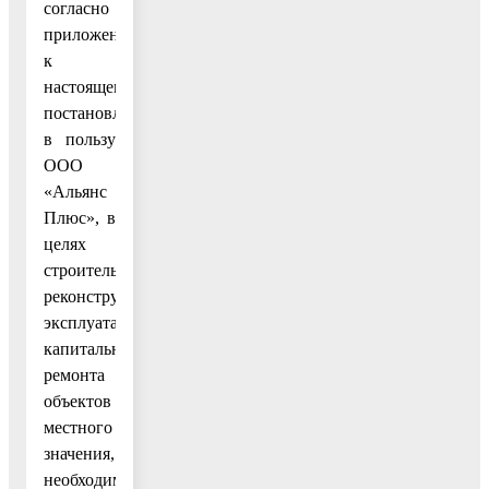
согласно
приложению
к
настоящему
постановлению,
в пользу
ООО
«Альянс
Плюс», в
целях
строительства,
реконструкции,
эксплуатации,
капитального
ремонта
объектов
местного
значения,
необходимых