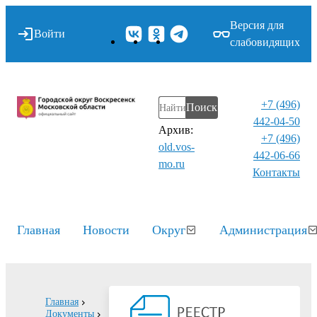
Версия для
Войти
слабовидящих
+7 (496)
Поиск
442-04-50
Архив:
+7 (496)
old.vos-
442-06-66
mo.ru
Контакты⁠
Главная
Новости
Округ
Администрация
Главная
Документы