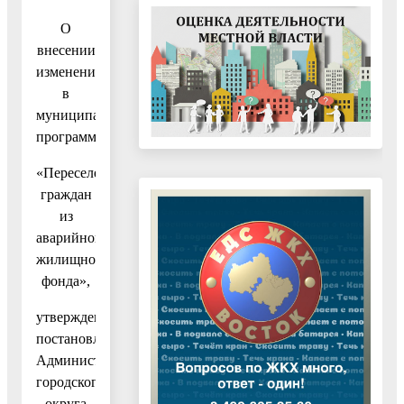
О
внесении
изменения
в
муниципальную
программу
«Переселение
граждан
из
аварийного
жилищного
фонда»,
утвержденную
постановлением
Администрации
городского
округа