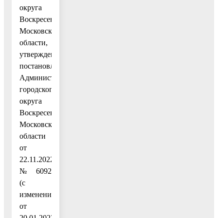
округа
Воскресенск
Московской
области,
утвержденным
постановлением
Администрации
городского
округа
Воскресенск
Московской
области
от
22.11.2022
№ 6092
(с
изменениями
от
20.01.2023