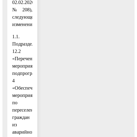
02.02.2026
№ 208),
следующее
изменение:
1.1.
Подраздел
12.2
«Перечень
мероприятий
подпрограммы
4
«Обеспечение
мероприятий
по
переселению
граждан
из
аварийного