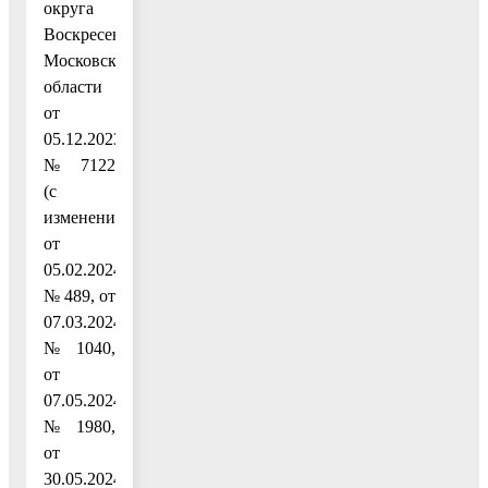
округа
Воскресенск
Московской
области
от
05.12.2023
№ 7122
(с
изменениями
от
05.02.2024
№ 489, от
07.03.2024
№ 1040,
от
07.05.2024
№ 1980,
от
30.05.2024