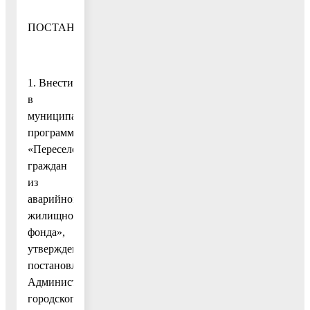
ПОСТАНОВЛЯЮ:
1. Внести
в
муниципальную
программу
«Переселение
граждан
из
аварийного
жилищного
фонда»,
утвержденную
постановлением
Администрации
городского