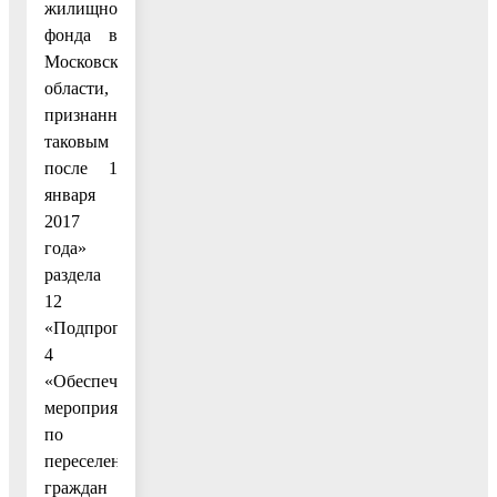
жилищного
фонда в
Московской
области,
признанного
таковым
после 1
января
2017
года»
раздела
12
«Подпрограмма
4
«Обеспечение
мероприятий
по
переселению
граждан