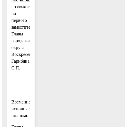
возложить
на
первого
заместителя
Главы
городского
округа
Воскресенск
Гарибяна
С.П.
Временно
исполняющий
полномочия
Главы