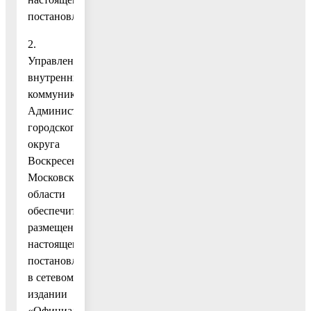
постановлению.
2.
Управлению
внутренних
коммуникаций
Администрации
городского
округа
Воскресенск
Московской
области
обеспечить
размещение
настоящего
постановления
в сетевом
издании
«Официальный