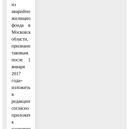
из
аварийного
жилищного
фонда в
Московской
области,
признанного
таковым
после 1
января
2017
года»
изложить
в
редакции
согласно
приложению
к
настоящему