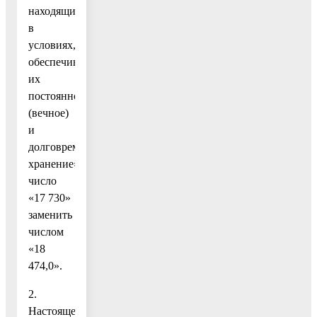
находящихся
в
условиях,
обеспечивающих
их
постоянное
(вечное)
и
долговременное
хранение»
число
«17 730»
заменить
числом
«18
474,0».
2.
Настоящее