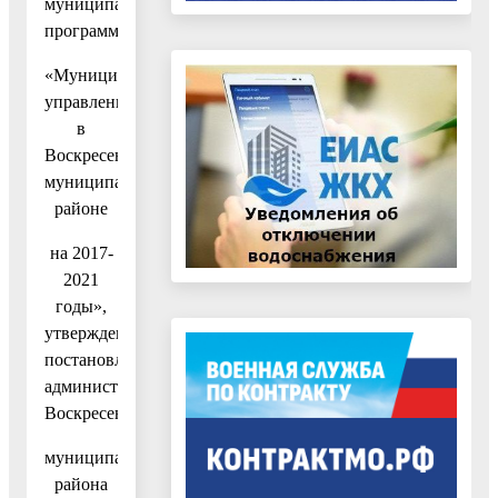
муниципальную
программу
«Муниципальное
управление
в
Воскресенском
муниципальном
районе
на 2017-
2021
годы»,
утвержденную
постановлением
администрации
Воскресенского
муниципального
района