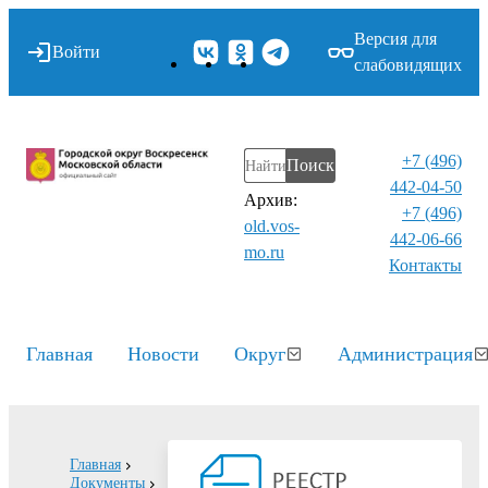
Версия для
Войти
слабовидящих
+7 (496)
Поиск
442-04-50
Архив:
+7 (496)
old.vos-
442-06-66
mo.ru
Контакты⁠
Главная
Новости
Округ
Администрация
Главная
Документы