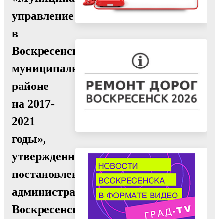
управление
в
Воскресенском
муниципальном
районе
на 2017-
2021
годы»,
утвержденную
постановлением
администрации
Воскресенского