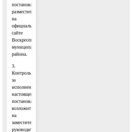
постановление
разместить
на
официальном
сайте
Воскресенского
муниципального
района.
3.
Контроль
за
исполнением
настоящего
постановления
возложить
на
заместителя
руководителя