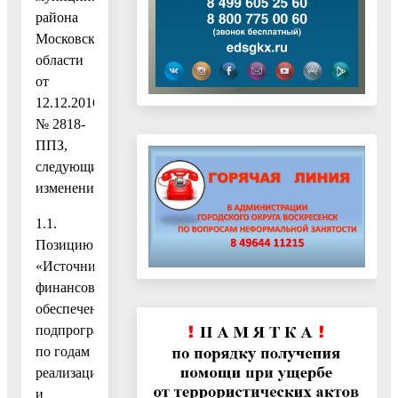
района
Московской
области
от
12.12.2016
№ 2818-
ППЗ,
следующие
изменения:
1.1.
Позицию
«Источники
финансового
обеспечения
подпрограммы
по годам
реализации
и