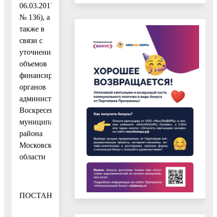
06.03.2017
№ 136), а
также в
связи с
уточнением
объемов
финансирования
органов
администрации
Воскресенского
муниципального
района
Московской
области
ПОСТАНОВЛЯЮ: