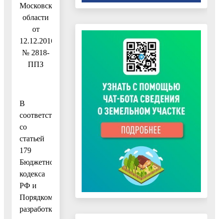
Московской
области
от
12.12.2016
№ 2818-
ППЗ
В
соответствии
со
статьей
179
Бюджетного
кодекса
РФ и
Порядком
разработки