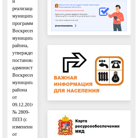
и
реализации
муниципальных
программ
Воскресенского
муниципального
района,
утвержденным
постановлением
администрации
Воскресенского
муниципального
района
от
09.12.2016
№ 2809-
ППЗ (с
изменениями
от