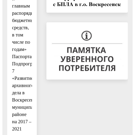
главным
распорядителям
бюджетных
средств,
в том
числе по
годам»
Паспорта
Подпрограммы
7
«Развитие
архивного
дела в
Воскресенском
муниципальном
районе
на 2017 –
2021