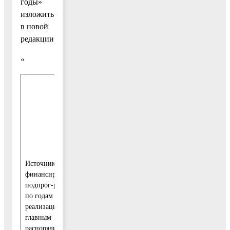
годы»
изложить
в новой
редакции:
«
Главный
Наименование
распорядитель
Источн
подпрограммы
бюджетных
финанс
средств
Источники
финансирования
Всего: 
подпрог-раммы
числе:
по годам
реализации и
главным
Развитие
Средст
Администрация
распорядителям