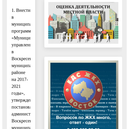
1. Внести
в
муниципальную
программу
«Муниципальное
управление
в
Воскресенском
муниципальном
районе
на 2017-
2021
годы»,
утвержденную
постановлением
администрации
Воскресенского
муниципального