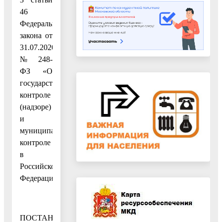
46
Федерального
закона от
31.07.2020
№ 248-
ФЗ «О
государственном
контроле
(надзоре)
и
муниципальном
контроле
в
Российской
Федерации»,
ПОСТАНОВЛЯЮ: