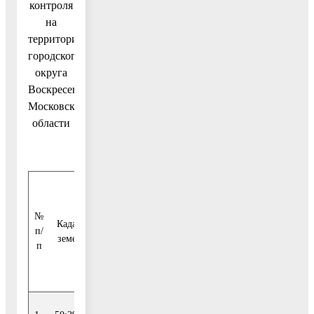
контроля
на
территории
городского
округа
Воскресенск
Московской
области
Информация
об отнесении
№
Кадастровый номер
объекта к
п/
земельного участка
определенной
п
категории
риска