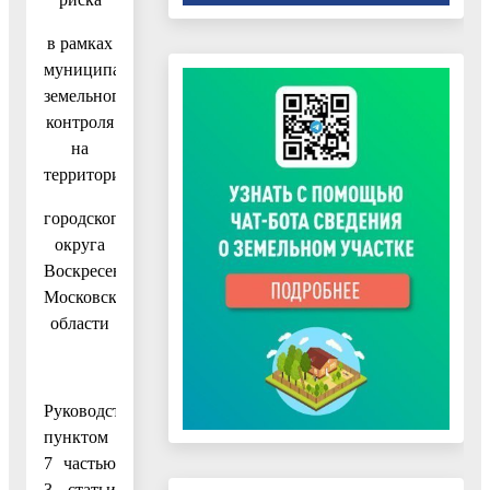
в рамках
муниципального
земельного
контроля
на
территории
городского
округа
Воскресенск
Московской
области
Руководствуясь
пунктом
7 частью
3 статьи