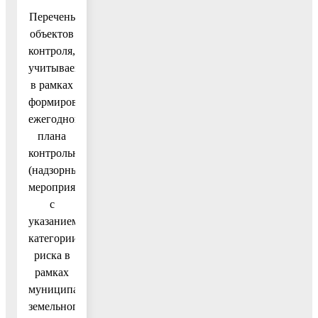
Перечень
объектов
контроля,
учитываемых
в рамках
формирования
ежегодного
плана
контрольных
(надзорных)
мероприятий,
с
указанием
категории
риска в
рамках
муниципального
земельного