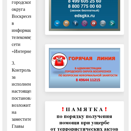
городского
округа
Воскресенск
в
информационно-
телекоммуникационной
сети
«Интернет».
3.
Контроль
за
исполнением
настоящего
постановления
возложить
на
заместителя
Главы