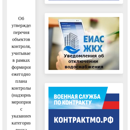
Об
утверждении
перечня
объектов
контроля,
учитываемых
в рамках
формирования
ежегодного
плана
контрольных
(надзорных)
мероприятий,
с
указанием
категории
риска