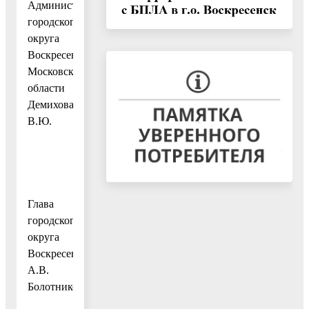
Администрации
городского
округа
Воскресенск
Московской
области
Демихова
В.Ю.
Глава
городского
округа
Воскресенск
А.В.
Болотников