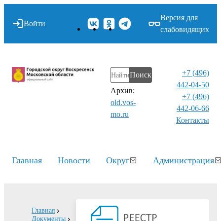
Версия для
Войти
слабовидящих
+7 (496)
Поиск
442-04-50
Архив:
+7 (496)
old.vos-
442-06-66
mo.ru
Контакты⁠
Главная
Новости
Округ
Администрация
Главная
Документы