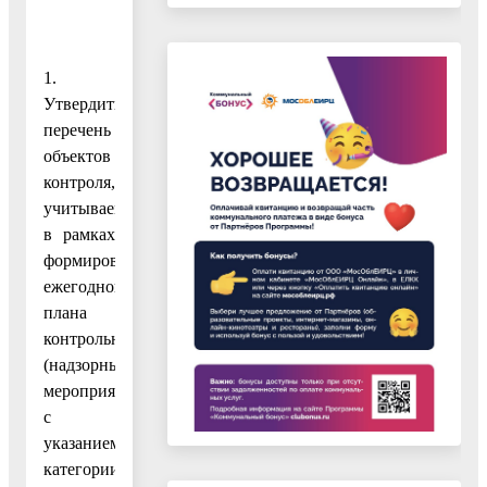
1.
Утвердить
перечень
объектов
контроля,
учитываемых
в рамках
формирования
ежегодного
плана
контрольных
(надзорных)
мероприятий,
с
указанием
категории