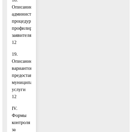
Описание
административной
процедуры
профилирования
заявителя
12
19.
Описание
вариантов
предоставления
муниципальной
услуги
12
IV.
Формы
контроля
за