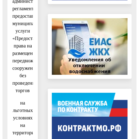
административного
регламента
предоставления
муниципальной
услуги
«Предоставление
права на
размещение
передвижного
сооружения
без
проведения
торгов
на
льготных
условиях
на
территории