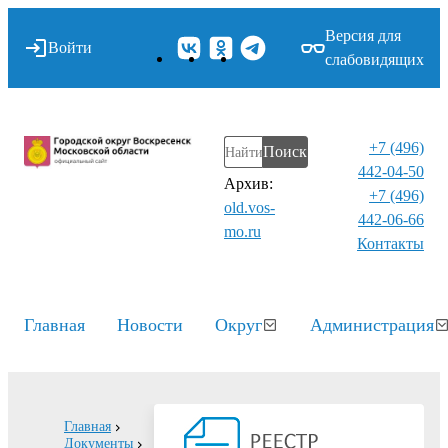
Версия для
Войти
слабовидящих
+7 (496)
Поиск
442-04-50
Архив:
+7 (496)
old.vos-
442-06-66
mo.ru
Контакты⁠
Главная
Новости
Округ
Администрация
Главная
Документы