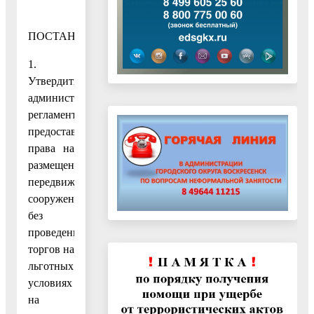
ПОСТАНОВЛЯЮ:
1.
Утвердить
административный
регламент
предоставления
права на
размещение
передвижного
сооружения
без
проведения
торгов на
льготных
условиях
на