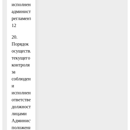
исполнением
административного
регламента
12
20.
Порядок
осуществления
текущего
контроля
за
соблюдением
и
исполнением
ответственными
должностными
лицами
Администрации
положений