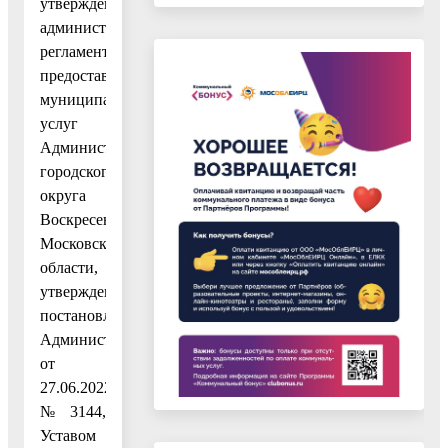
утверждения
административных
регламентов
предоставления
муниципальных
услуг
Администрации
городского
округа
Воскресенск
Московской
области,
утвержденным
постановлением
Администрации
от
27.06.2022
№ 3144,
Уставом