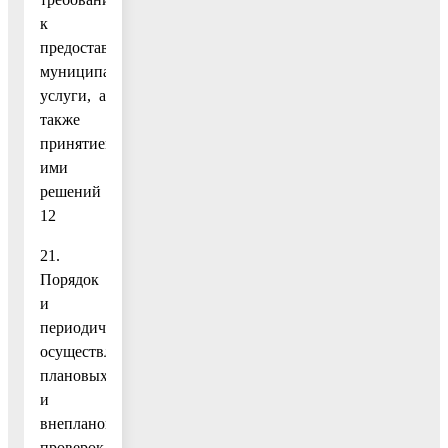
к
предоставлению
муниципальной
услуги, а
также
принятием
ими
решений
12
21.
Порядок
и
периодичность
осуществления
плановых
и
внеплановых
проверок