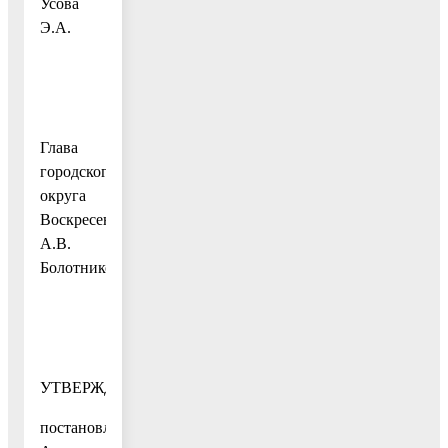
Усова
Э.А.
Глава
городского
округа
Воскресенск
А.В.
Болотников
УТВЕРЖДЕН
постановлением