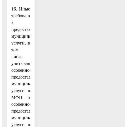
16. Иные
требования
к
предоставлению
муниципальной
услуги, в
том
числе
учитывающие
особенности
предоставления
муниципальной
услуги в
МФЦ и
особенности
предоставления
муниципальной
услуги в