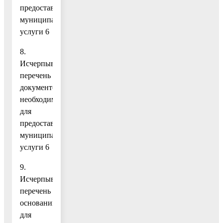
предоставления
муниципальной
услуги 6
8.
Исчерпывающий
перечень
документов,
необходимых
для
предоставления
муниципальной
услуги 6
9.
Исчерпывающий
перечень
оснований
для