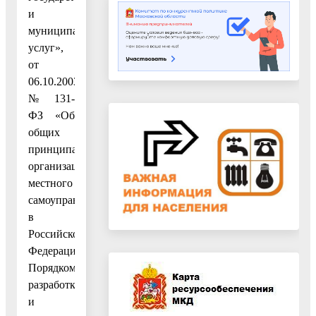
и
муниципальных
услуг»,
от
06.10.2003
№ 131-
ФЗ «Об
общих
принципах
организации
местного
самоуправления
в
Российской
Федерации»,
Порядком
разработки
и