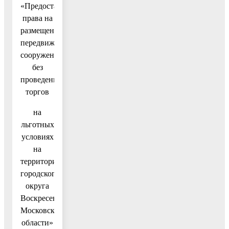
«Предоставление
права на
размещение
передвижного
сооружения
без
проведения
торгов
на
льготных
условиях
на
территории
городского
округа
Воскресенск
Московской
области»