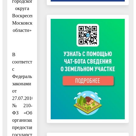
городского
округа
Воскресенск
Московской
области»
В
соответствии
с
Федеральными
законами
от
27.07.2010
№ 210-
ФЗ «Об
организации
предоставления
государственных