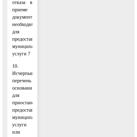
отказа в
приеме
документов,
необходимых
для
предоставления
муниципальной
услуги 7
10.
Исчерпывающий
перечень
оснований
для
приостановления
предоставления
муниципальной
услуги
или