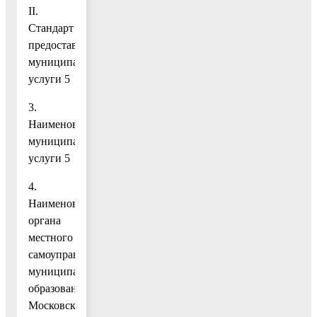
II.
Стандарт
предоставления
муниципальной
услуги 5
3.
Наименование
муниципальной
услуги 5
4.
Наименование
органа
местного
самоуправления
муниципального
образования
Московской