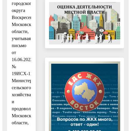
городского
округа
Воскресенск
Московской
области,
учитывая
письмо
от
16.06.2022
№
19ИСХ-11111
Министерства
сельского
хозяйства
и
продовольствия
Московской
области,