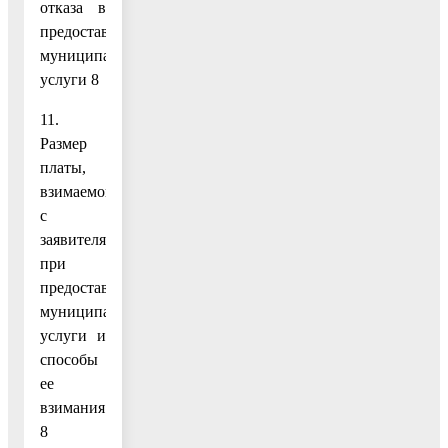
отказа в
предоставлении
муниципальной
услуги 8
11.
Размер
платы,
взимаемой
с
заявителя
при
предоставлении
муниципальной
услуги и
способы
ее
взимания
8