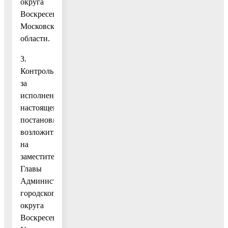
округа
Воскресенск
Московской
области.
3.
Контроль
за
исполнением
настоящего
постановления
возложить
на
заместителя
Главы
Администрации
городского
округа
Воскресенск