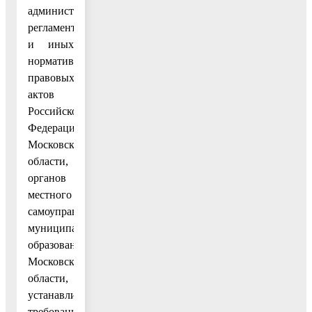
административного
регламента
и иных
нормативных
правовых
актов
Российской
Федерации,
Московской
области,
органов
местного
самоуправления
муниципального
образования
Московской
области,
устанавливающих
требования