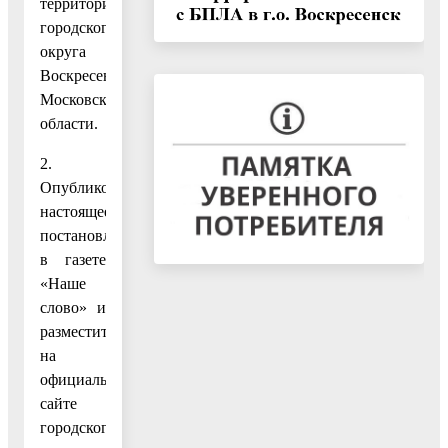
территории
городского
округа
Воскресенск
Московской
области.
2.
Опубликовать
настоящее
постановление
в газете
«Наше
слово» и
разместить
на
официальном
сайте
городского