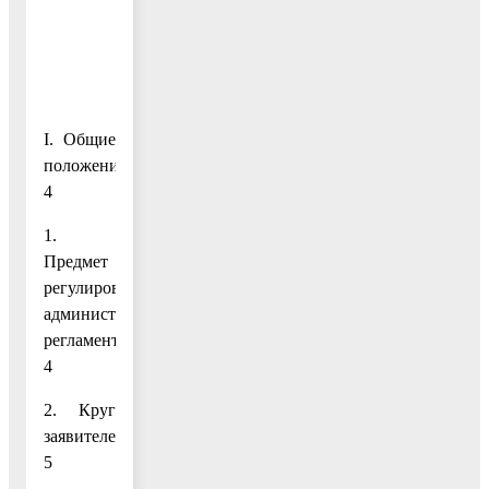
I. Общие
положения
4
1.
Предмет
регулирования
административного
регламента
4
2. Круг
заявителей
5