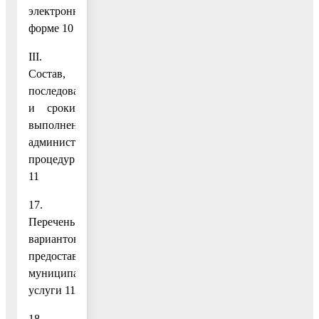
электронной
форме 10
III.
Состав,
последовательность
и сроки
выполнения
административных
процедур
11
17.
Перечень
вариантов
предоставления
муниципальной
услуги 11
18.