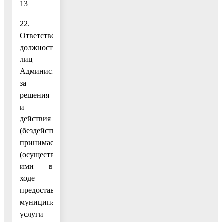
13
22.
Ответственность
должностных
лиц
Администрации
за
решения
и
действия
(бездействие),
принимаемые
(осуществляемые)
ими в
ходе
предоставления
муниципальной
услуги