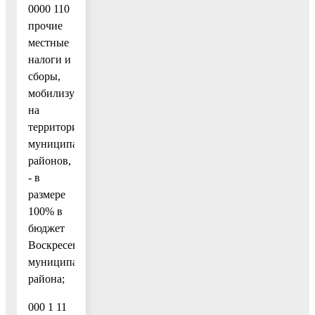
0000 110
прочие
местные
налоги и
сборы,
мобилизуемые
на
территориях
муниципальных
районов,
- в
размере
100% в
бюджет
Воскресенского
муниципального
района;
000 1 11