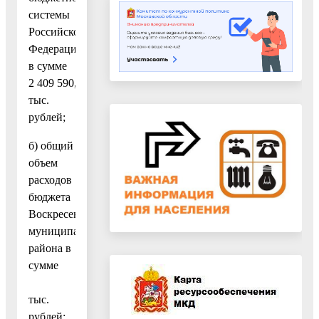
системы
Российской
Федерации
в сумме
2 409 590,6
тыс.
рублей;
б) общий
объем
расходов
бюджета
Воскресенского
муниципального
района в
сумме
4 096 648,8
тыс.
рублей;