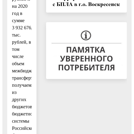
на 2020
год в
сумме
3 932 676,4
тыс.
рублей, в
том
числе
объем
межбюджетных
трансфертов,
получаемых
из
других
бюджетов
бюджетной
системы
Российской