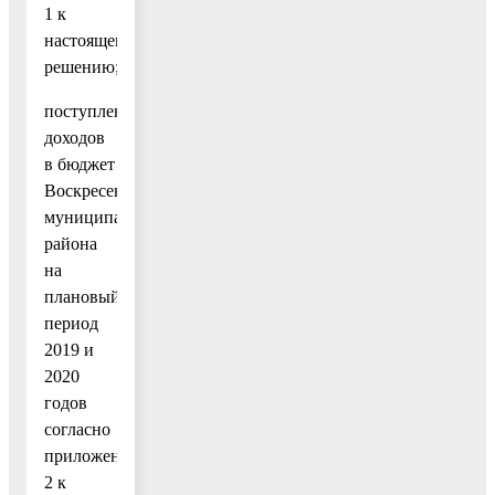
1 к
настоящему
решению;
поступления
доходов
в бюджет
Воскресенского
муниципального
района
на
плановый
период
2019 и
2020
годов
согласно
приложению
2 к