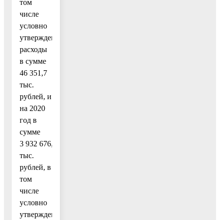
том
числе
условно
утвержденные
расходы
в сумме
46 351,7
тыс.
рублей, и
на 2020
год в
сумме
3 932 676,4
тыс.
рублей, в
том
числе
условно
утвержденные