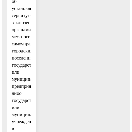
об
установлении
сервитута,
заключенным
органами
местного
самоуправления
городских
поселений,
государственными
или
муниципальными
предприятиями
либо
государственными
или
муниципальными
учреждениями
в