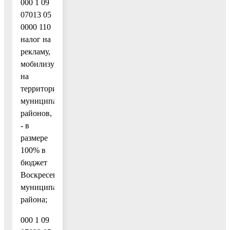
000 1 09
07013 05
0000 110
налог на
рекламу,
мобилизуемый
на
территориях
муниципальных
районов,
- в
размере
100% в
бюджет
Воскресенского
муниципального
района;
000 1 09