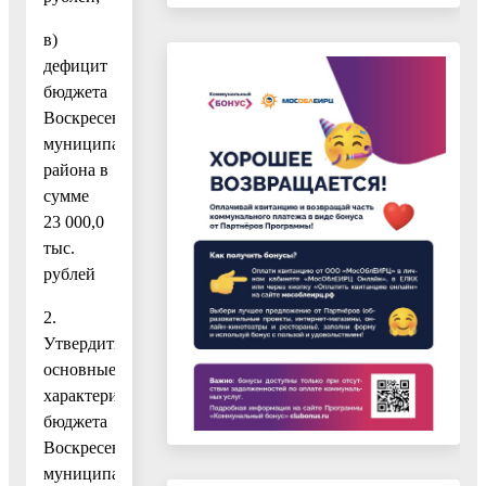
в)
дефицит
бюджета
Воскресенского
муниципального
района в
сумме
23 000,0
тыс.
рублей
2.
Утвердить
основные
характеристики
бюджета
Воскресенского
муниципального