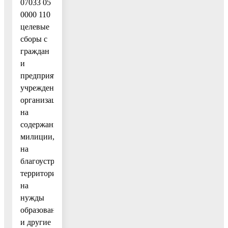
07033 05
0000 110
целевые
сборы с
граждан
и
предприятий,
учреждений,
организаций
на
содержание
милиции,
на
благоустройство
территорий,
на
нужды
образования
и другие