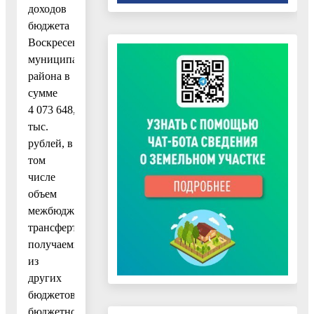
доходов
бюджета
Воскресенского
муниципального
района в
сумме
4 073 648,8
тыс.
рублей, в
том
числе
объем
межбюджетных
трансфертов,
получаемых
из
других
бюджетов
бюджетной