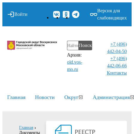
Версия для
Войти
слабовидящих
+7 (496)
Поиск
442-04-50
Архив:
+7 (496)
old.vos-
442-06-66
mo.ru
Контакты⁠
Главная
Новости
Округ
Администрация
Главная
Документы