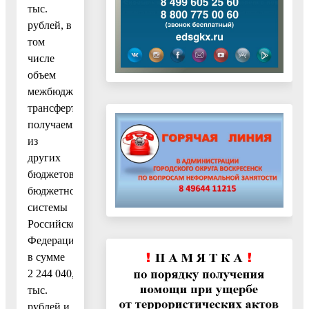
тыс.
рублей, в
том
числе
объем
межбюджетных
трансфертов,
получаемых
из
других
бюджетов
бюджетной
системы
Российской
Федерации,
в сумме
2 244 040,3
тыс.
рублей и