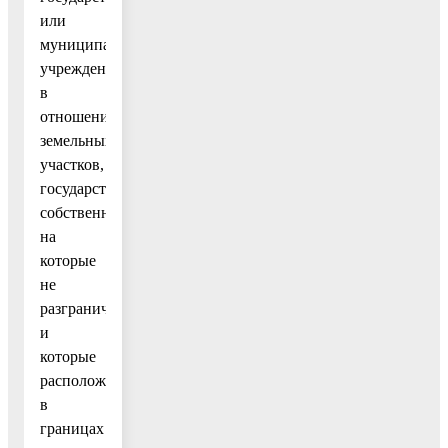
или
муниципальными
учреждениями
в
отношении
земельных
участков,
государственная
собственность
на
которые
не
разграничена,
и
которые
расположены
в
границах