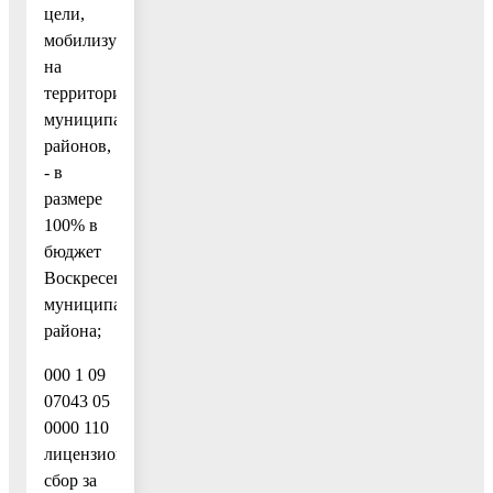
цели,
мобилизуемые
на
территориях
муниципальных
районов,
- в
размере
100% в
бюджет
Воскресенского
муниципального
района;
000 1 09
07043 05
0000 110
лицензионный
сбор за