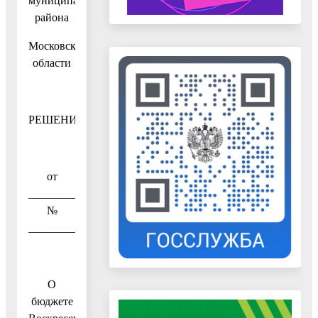
муниципального
района
Московской
области
РЕШЕНИЕ
от
______________
№
______________
О
бюджете