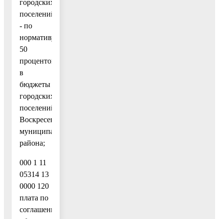
городских
поселений,
- по
нормативу
50
процентов
в
бюджеты
городских
поселений
Воскресенского
муниципального
района;
000 1 11
05314 13
0000 120
плата по
соглашениям