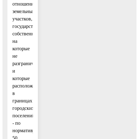
отношении
земельных
участков,
государственная
собственность
на
которые
не
разграничена,
и
которые
расположены
в
границах
городских
поселений,
- по
нормативу
50