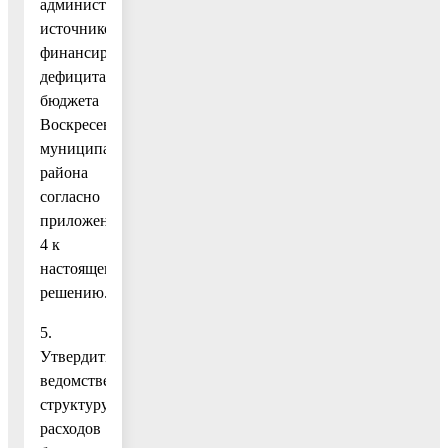
администраторов
источников
финансирования
дефицита
бюджета
Воскресенского
муниципального
района
согласно
приложению
4 к
настоящему
решению.
5.
Утвердить
ведомственную
структуру
расходов