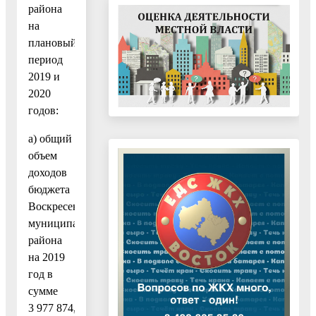
района
на
плановый
период
2019 и
2020
годов:
а) общий
объем
доходов
бюджета
Воскресенского
муниципального
района
на 2019
год в
сумме
3 977 874,6