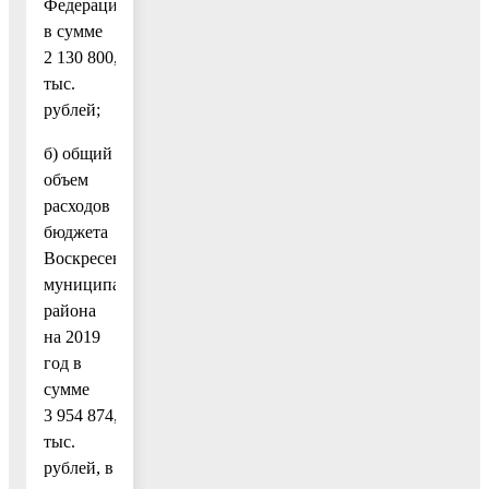
Федерации,
в сумме
2 130 800,3
тыс.
рублей;
б) общий
объем
расходов
бюджета
Воскресенского
муниципального
района
на 2019
год в
сумме
3 954 874,6
тыс.
рублей, в