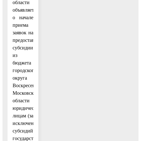
области
объявляет
о начале
приема
заявок на
предоставление
субсидии
из
бюджета
городского
округа
Воскресенск
Московской
области
юридическим
лицам (за
исключением
субсидий
государственным