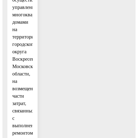
управление
многоквартирными
домами
на
территории
городского
округа
Воскресенск
Московской
области,
на
возмещение
части
затрат,
связанных
с
выполненным
ремонтом