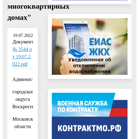
многоквартирных
домах"
19.07.2022
Документ:
№ 3544 о
т 19.07.2
022.pdf
Администрация
городского
округа
Воскресенск
Московской
области