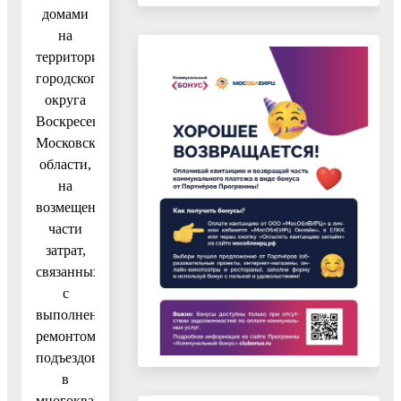
домами
на
территории
городского
округа
Воскресенск
Московской
области,
на
возмещение
части
затрат,
связанных
с
выполненным
ремонтом
подъездов
в
многоквартирных