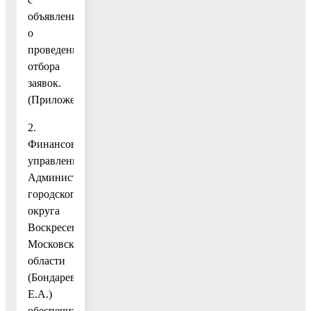
объявлением
о
проведении
отбора
заявок.
(Приложение.)
2.
Финансовому
управлению
Администрации
городского
округа
Воскресенск
Московской
области
(Бондарева
Е.А.)
обеспечить