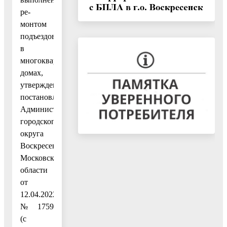
ре-
монтом
подъездов
в
многоквартирных
домах,
утвержденным
постановлением
Администрации
городского
округа
Воскресенск
Московской
области
от
12.04.2022
№ 1759
(с