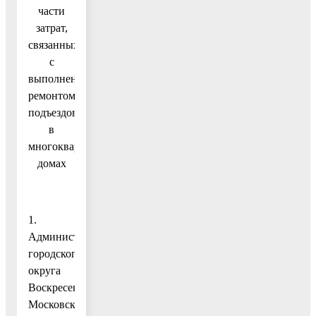
части
затрат,
связанных
с
выполненным
ремонтом
подъездов
в
многоквартирных
домах
1.
Администрация
городского
округа
Воскресенск
Московской