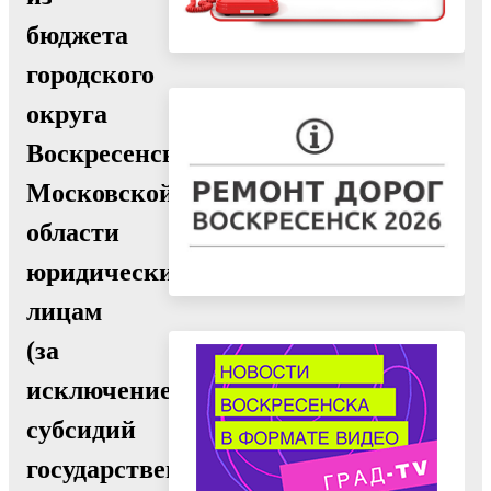
бюджета
городского
округа
Воскресенск
Московской
области
юридическим
лицам
(за
исключением
субсидий
государственным