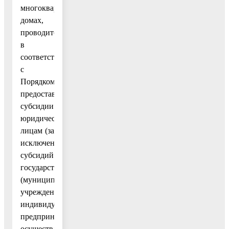
многоквартирных
домах,
проводится
в
соответствии
с
Порядком
предоставления
субсидии
юридическим
лицам (за
исключением
субсидий
государственным
(муниципальным)
учреждениям),
индивидуальным
предпринимателям,
осуществляющим