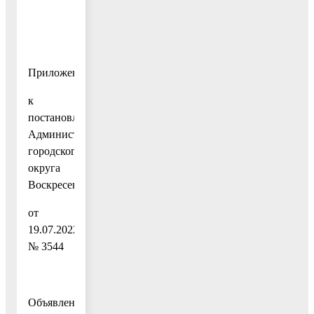
Приложение
к
постановлению
Администрации
городского
округа
Воскресенск
от
19.07.2022
№ 3544
Объявление