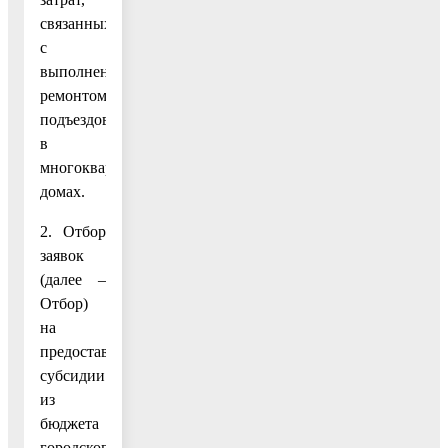
связанных
с
выполненным
ремонтом
подъездов
в
многоквартирных
домах.
2. Отбор
заявок
(далее –
Отбор)
на
предоставление
субсидии
из
бюджета
городского