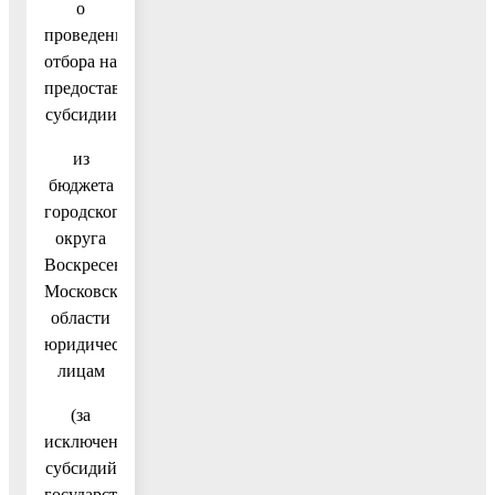
о
проведении
отбора на
предоставление
субсидии
из
бюджета
городского
округа
Воскресенск
Московской
области
юридическим
лицам
(за
исключением
субсидий
государственным