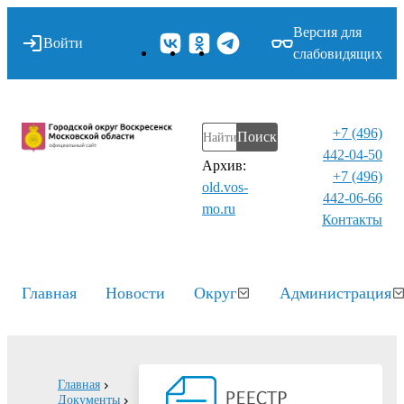
Версия для
Войти
слабовидящих
+7 (496)
Поиск
442-04-50
Архив:
+7 (496)
old.vos-
442-06-66
mo.ru
Контакты⁠
Главная
Новости
Округ
Администрация
Главная
Документы