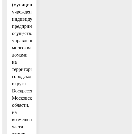
(муниципальным)
учреждениям),
индивидуальным
предпринимателям,
осуществляющим
управление
многоквартирными
домами
на
территории
городского
округа
Воскресенск
Московской
области,
на
возмещение
части
затрат,