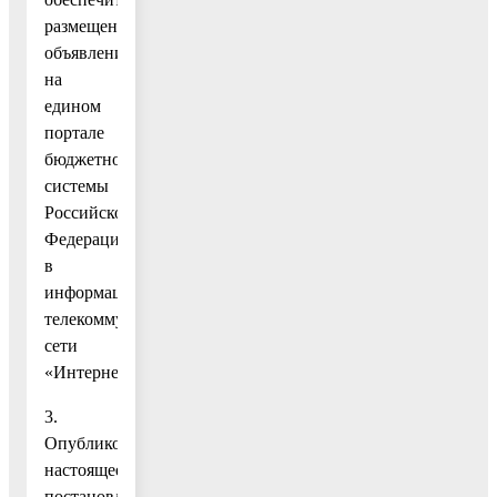
размещение
объявления
на
едином
портале
бюджетной
системы
Российской
Федерации
в
информационно-
телекоммуникационной
сети
«Интернет».
3.
Опубликовать
настоящее
постановление