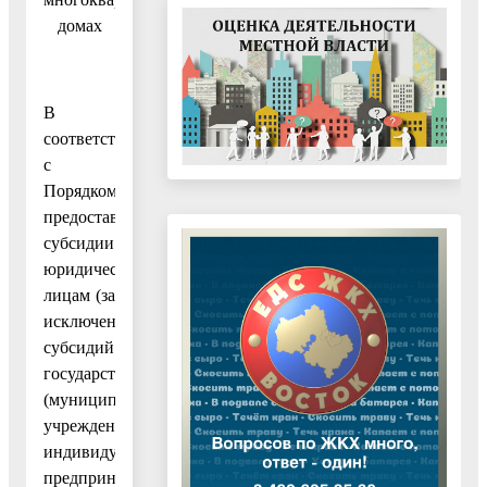
домах
В
соответствии
с
Порядком
предоставления
субсидии
юридическим
лицам (за
исключением
субсидий
государственным
(муниципальным)
учреждениям),
индивидуальным
предпринимате-