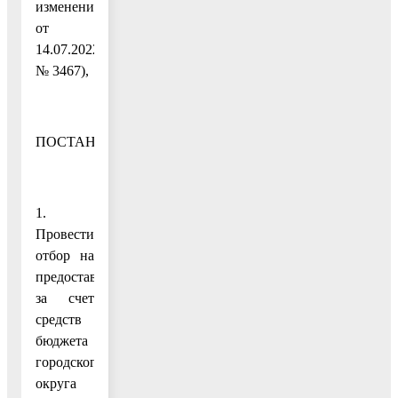
изменениями
от
14.07.2022
№ 3467),
ПОСТАНОВЛЯЮ:
1.
Провести
отбор на
предоставление
за счет
средств
бюджета
городского
округа