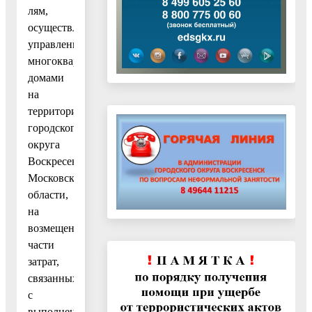
лям,
осуществляющим
управление
многоквартирными
домами
на
территории
городского
округа
Воскресенск
Московской
области,
на
возмещение
части
затрат,
связанных
с
выполненным