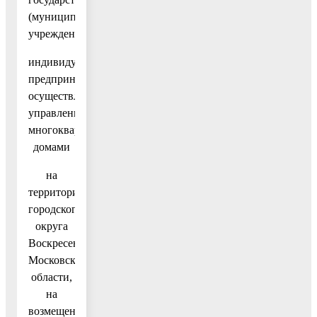
(муниципальным)
учреждениям),
индивидуальным
предпринимателям,
осуществляющим
управление
многоквартирными
домами
на
территории
городского
округа
Воскресенск
Московской
области,
на
возмещение