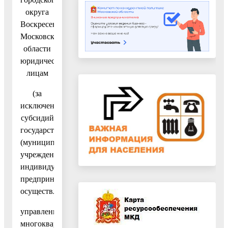
округа
Воскресенск
Московской
области
юридическим
лицам
(за
исключением
субсидий
государственным
(муниципальным)
учреждениям),
индивидуальным
предпринимателям,
осуществляющим
управление
многоквартирными