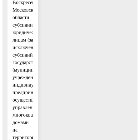
Воскресенск
Московской
области
субсидии
юридическим
лицам (за
исключением
субсидий
государственным
(муниципальным)
учреждениям),
индивидуальным
предпринимателям,
осуществляющим
управление
многоквартирными
домами
на
территории