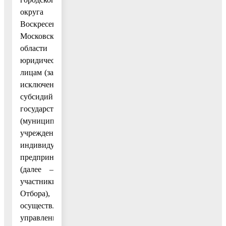
округа
Воскресенск
Московской
области
юридическим
лицам (за
исключением
субсидий
государственным
(муниципальным)
учреждениям),
индивидуальным
предпринимателям
(далее –
участники
Отбора),
осуществляющим
управление