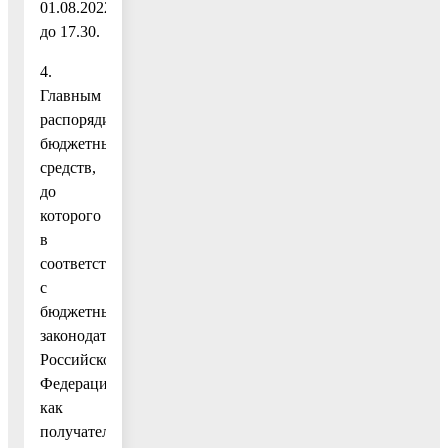
01.08.2022
до 17.30.
4.
Главным
распорядителем
бюджетных
средств,
до
которого
в
соответствии
с
бюджетным
законодательством
Российской
Федерации
как
получателя