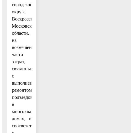
городского
округа
Воскресенск
Московской
области,
на
возмещение
части
затрат,
связанных
с
выполненным
ремонтом
подъездов
в
многоквартирных
домах, в
соответствии
с