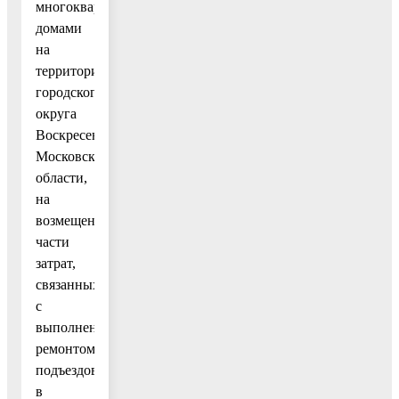
многоквартирными
домами
на
территории
городского
округа
Воскресенск
Московской
области,
на
возмещение
части
затрат,
связанных
с
выполненным
ремонтом
подъездов
в