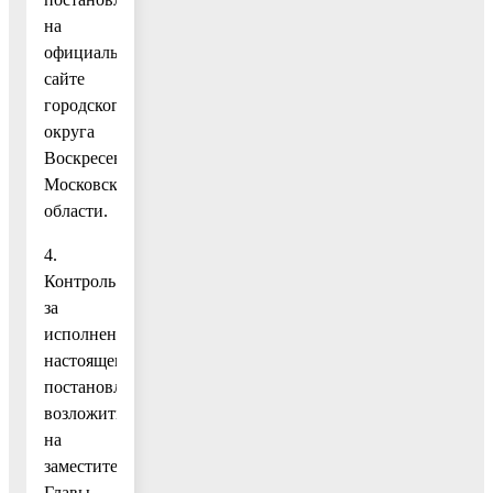
на
официальном
сайте
городского
округа
Воскресенск
Московской
области.
4.
Контроль
за
исполнением
настоящего
постановления
возложить
на
заместителя
Главы