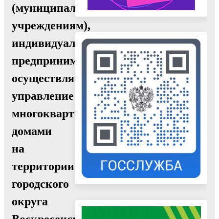
(муниципальным)
учреждениям),
индивидуальным
предпринимателям,
осуществляющим
управление
многоквартирными
домами
на
территории
городского
округа
Воскресенск