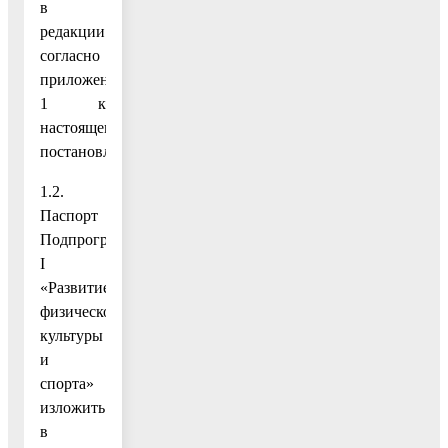
в
редакции
согласно
приложению
1 к
настоящему
постановлению;
1.2.
Паспорт
Подпрограммы
I
«Развитие
физической
культуры
и
спорта»
изложить
в