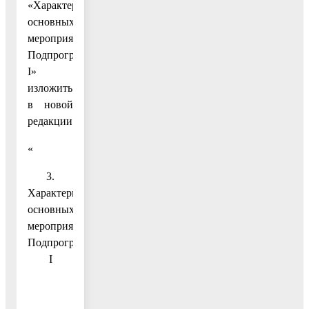
«Характеристика
основных
мероприятий
Подпрограммы
I»
изложить
в новой
редакции:
«
3.
Характеристика
основных
мероприятий
Подпрограммы
I