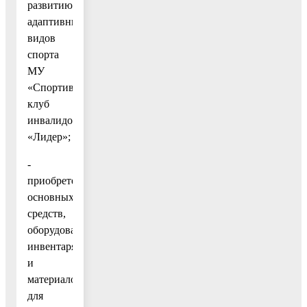
развитию
адаптивных
видов
спорта
МУ
«Спортивный
клуб
инвалидов
«Лидер»;
-
приобретение
основных
средств,
оборудования,
инвентаря
и
материалов
для