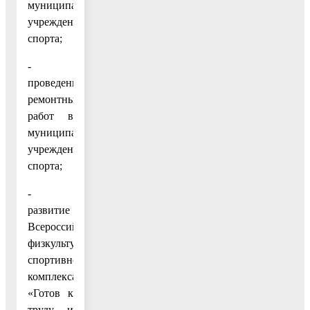
муниципальных
учреждений
спорта;
-
проведение
ремонтных
работ в
муниципальных
учреждениях
спорта;
-
развитие
Всероссийского
физкультурно-
спортивного
комплекса
«Готов к
труду и