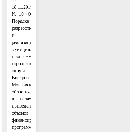
18.11.2019
№ 10 «О
Порядке
разработки
и
реализации
муниципальных
программ
городского
округа
Воскресенск
Московской
области»,
в целях
приведения
объемов
финансирования
программы