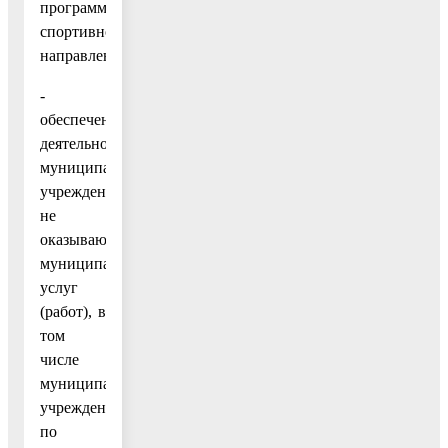
программ
спортивной
направленности;
-
обеспечение
деятельности
муниципальных
учреждений,
не
оказывающих
муниципальных
услуг
(работ), в
том
числе
муниципального
учреждения
по