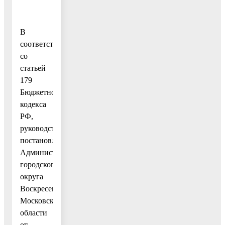
В
соответствии
со
статьей
179
Бюджетного
кодекса
РФ,
руководствуясь
постановлением
Администрации
городского
округа
Воскресенск
Московской
области
от