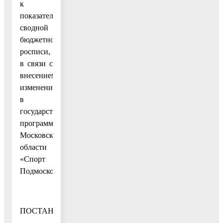
к
показателям
сводной
бюджетной
росписи,
в связи с
внесением
изменений
в
государственную
программу
Московской
области
«Спорт
Подмосковья»
ПОСТАНОВЛЯЮ: