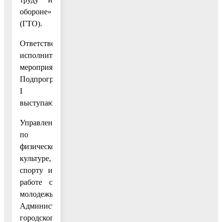
обороне»
(ГТО).
Ответственными
исполнителями
мероприятий
Подпрограммы
I
выступают:
Управление
по
физической
культуре,
спорту и
работе с
молодежью
Администрации
городского