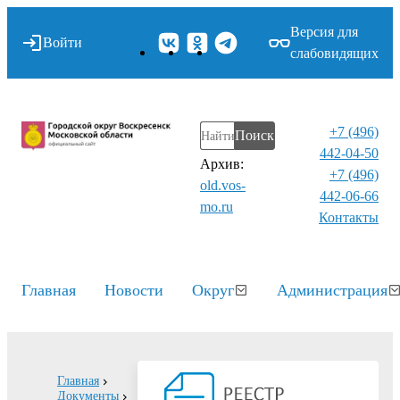
Версия для
Войти
слабовидящих
+7 (496)
Поиск
442-04-50
Архив:
+7 (496)
old.vos-
442-06-66
mo.ru
Контакты⁠
Главная
Новости
Округ
Администрация
Главная
Документы