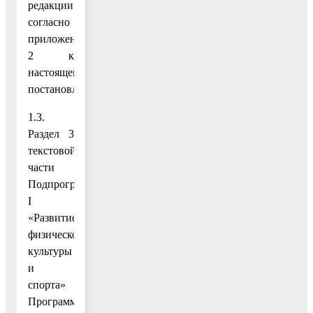
редакции
согласно
приложению
2 к
настоящему
постановлению;
1.3.
Раздел 3
текстовой
части
Подпрограммы
I
«Развитие
физической
культуры
и
спорта»
Программы