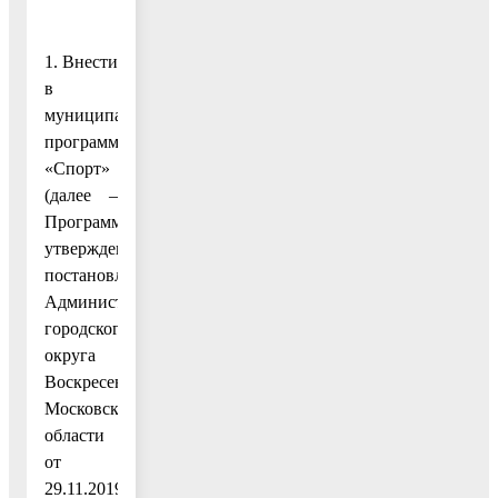
1. Внести
в
муниципальную
программу
«Спорт»
(далее –
Программа),
утвержденную
постановлением
Администрации
городского
округа
Воскресенск
Московской
области
от
29.11.2019