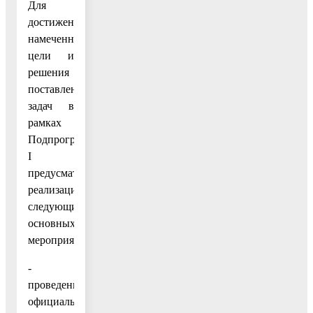
Для
достижения
намеченной
цели и
решения
поставленных
задач в
рамках
Подпрограммы
I
предусматривается
реализация
следующих
основных
мероприятий:
-
проведение
официальных