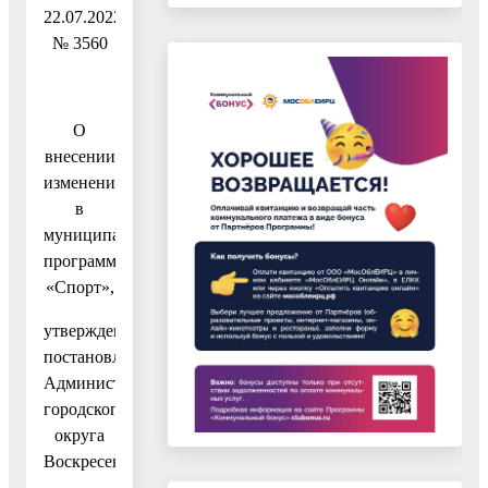
22.07.2022
№ 3560
О
внесении
изменений
в
муниципальную
программу
«Спорт»,
утвержденную
постановлением
Администрации
городского
округа
Воскресенск