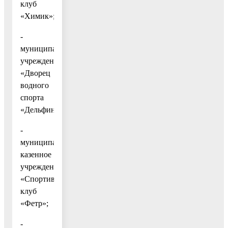
клуб
«Химик»;
-
муниципальное
учреждение
«Дворец
водного
спорта
«Дельфин»;
-
муниципальное
казенное
учреждение
«Спортивный
клуб
«Фетр»;
-