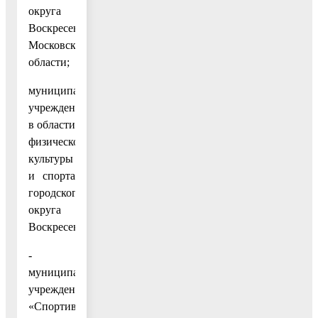
округа
Воскресенск
Московской
области;
муниципальные
учреждения
в области
физической
культуры
и спорта
городского
округа
Воскресенск:
-
муниципальное
учреждение
«Спортивный