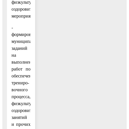
физкультурно-
оздоровительных
мероприятий;
-
формирование
муниципальных
заданий
на
выполнение
работ по
обеспечению
трениро-
вочного
процесса,
физкультурно-
оздоровительных
занятий
и прочих