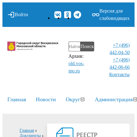
Версия для
Войти
слабовидящих
+7 (496)
Поиск
442-04-50
Архив:
+7 (496)
old.vos-
442-06-66
mo.ru
Контакты⁠
Главная
Новости
Округ
Администрация
Главная
Документы