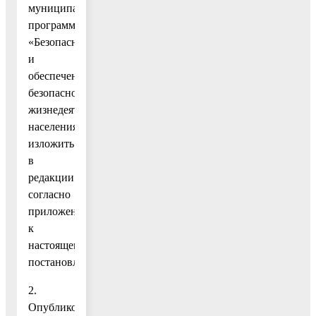
муниципальной
программы
«Безопасность
и
обеспечение
безопасности
жизнедеятельности
населения»
изложить
в
редакции
согласно
приложению
к
настоящему
постановлению.
2.
Опубликовать