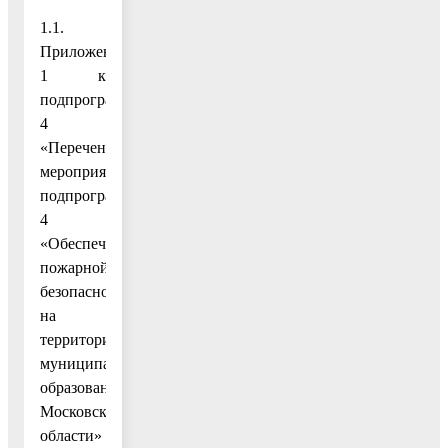
1.1.
Приложение
1 к
подпрограмме
4
«Перечень
мероприятий
подпрограммы
4
«Обеспечение
пожарной
безопасности
на
территории
муниципального
образования
Московской
области»