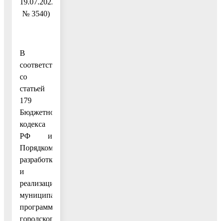
19.07.2022
№ 3540)
В
соответствии
со
статьей
179
Бюджетного
кодекса
РФ и
Порядком
разработки
и
реализации
муниципальных
программ
городского