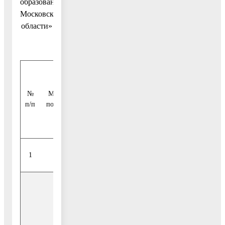
образования
Московской
области»
Сроки
Всег
№
Мероприятия
Источники
исполнения
(тыс
п/п
подпрограммы
финансирования
мероприятия
руб.
1
2
3
4
5
52
Итого
418,7