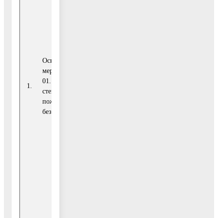
Средства
федерального
0,00
бюджета
Основное
Средства
мероприятие
бюджета
0,00
01. Повышение
Московской
1.
степени
области
пожарной
безопасности
Средства
бюджета
52
городского
418,7
округа
Воскресенск
Внебюджетные
0,00
источники