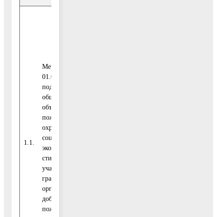
1
Итого
141,0
Средства
Мероприятие
федерального
0,00
01.01. Оказание
бюджета
поддержки
общест-венным
объединениям
пожарной
Средства
охраны,
бюджета
0,00
социальное и
Московской
1.1.
экономическое
области
стимулирование
участия
граждан и
Средства
организаций в
бюджета
1
добровольной
городского
141,0
пожарной
округа