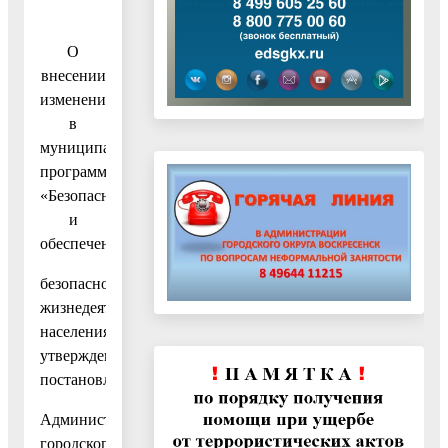
О
внесении
изменения
в
муниципальную
программу
«Безопасность
и
обеспечение
безопасности
жизнедеятельности
населения»,
утвержденную
постановлением
Администрации
городского