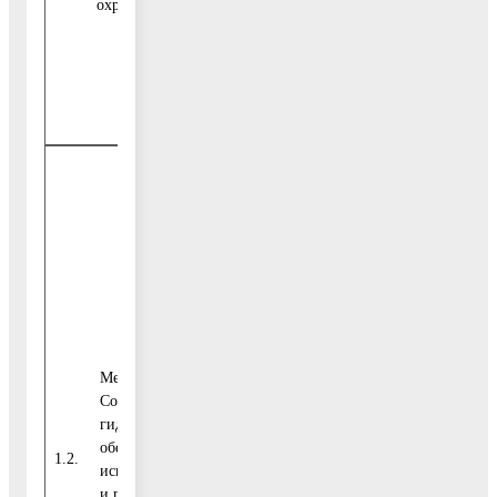
охране
Воскресенск
Внебюджетные
0,00
источники
1
Итого
201,40
Средства
федерального
0,00
бюджета
Мероприятие 01.02.
Содержание пожарных
Средства
гидрантов,
бюджета
0,00
обеспечение их
2020-
Московской
1.2.
исправного состояния
2024
области
и готовности к забору