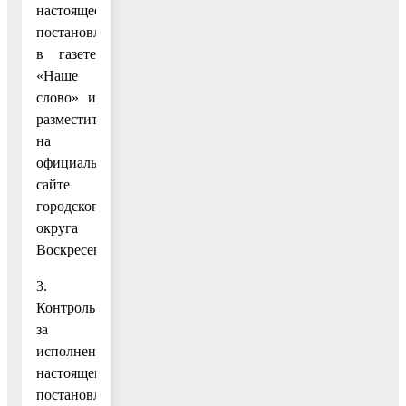
настоящее
постановление
в газете
«Наше
слово» и
разместить
на
официальном
сайте
городского
округа
Воскресенск.
3.
Контроль
за
исполнением
настоящего
постановления