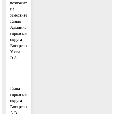
возложить
на
заместителя
Главы
Администрации
городского
округа
Воскресенск
Усова
Э.А.
Глава
городского
округа
Воскресенск
А.В.