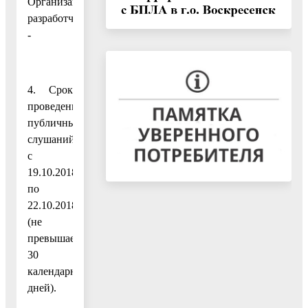
Организация
разработчик:
-
4. Срок
проведения
публичных
слушаний:
с
19.10.2018
по
22.10.2018
(не
превышает
30
календарных
дней).