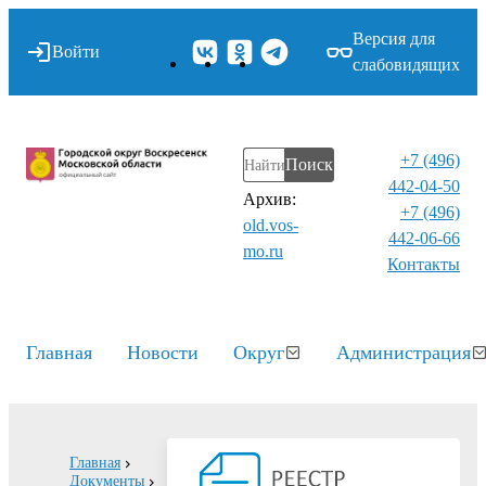
Версия для
Войти
слабовидящих
+7 (496)
Поиск
442-04-50
Архив:
+7 (496)
old.vos-
442-06-66
mo.ru
Контакты⁠
Главная
Новости
Округ
Администрация
Главная
Документы