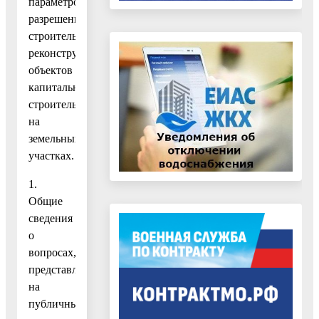
параметров
разрешенного
строительства,
реконструкции
объектов
капитального
строительства
на
земельных
участках.
1.
Общие
сведения
о
вопросах,
представленных
на
публичные