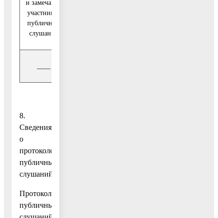
и замечания
участников
Количество
Выводы
публичных
слушаний
____
____
___
8.
Сведения
о
протоколе
публичных
слушаний:
Протокол
публичных
слушаний