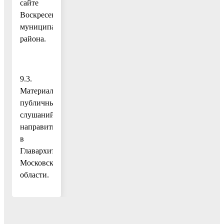
сайте
Воскресенского
муниципального
района.
9.3.
Материалы
публичных
слушаний
направить
в
Главархитектуру
Московской
области.