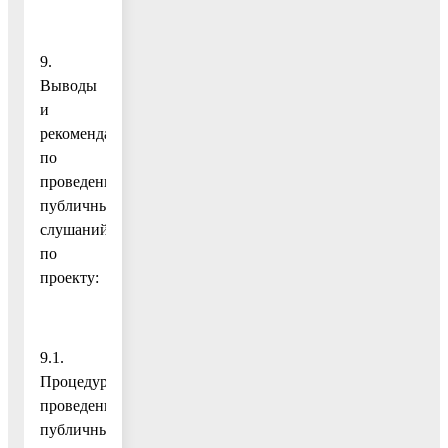
9.
Выводы
и
рекомендации
по
проведению
публичных
слушаний
по
проекту:
9.1.
Процедура
проведения
публичных