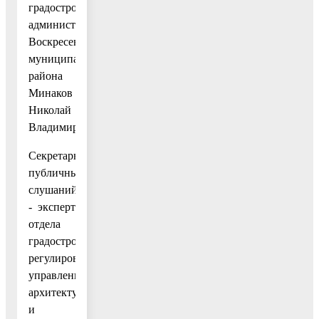
градостроительства
администрации
Воскресенского
муниципального
района
Минаков
Николай
Владимирович.
Секретарь
публичных
слушаний
- эксперт
отдела
градостроительного
регулирования
управления
архитектуры
и