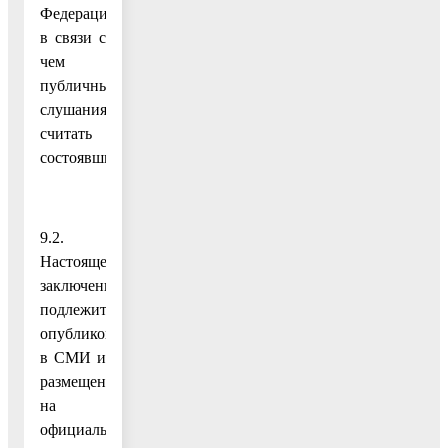
Федерации
в связи с
чем
публичные
слушания
считать
состоявшимися.
9.2.
Настоящее
заключение
подлежит
опубликованию
в СМИ и
размещению
на
официальном