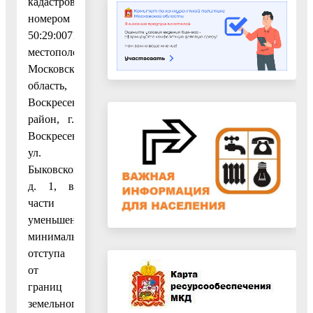
кадастровым
номером
50:29:0071606:43,
местоположение:
Московская
область,
Воскресенский
район, г.
Воскресенск,
ул.
Быковского,
д. 1, в
части
уменьшения
минимального
отступа
от
границ
земельного