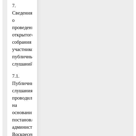
7.
Сведения
о
проведении
открытого
собрания
участников
публичных
слушаний:
7.1.
Публичные
слушания
проводились
на
основании
постановления
администрации
Воскресенского