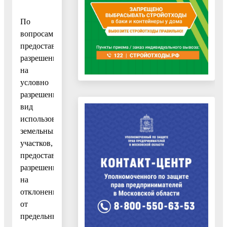
По
вопросам
предоставления
разрешения
на
условно
разрешенный
вид
использования
земельных
участков,
предоставления
разрешения
на
отклонение
от
предельных