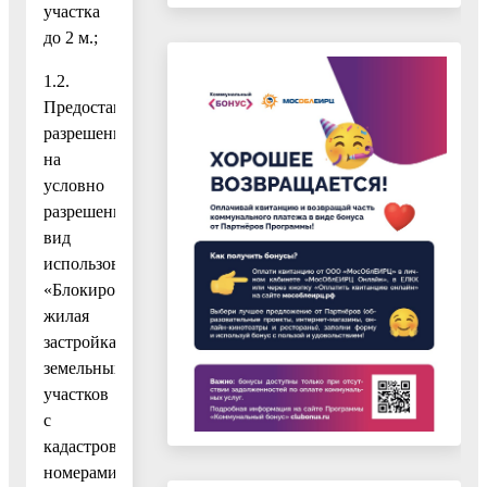
участка
до 2 м.;
1.2.
Предоставление
разрешения
на
условно
разрешенный
вид
использования
«Блокированная
жилая
застройка»
земельных
участков
с
кадастровыми
номерами