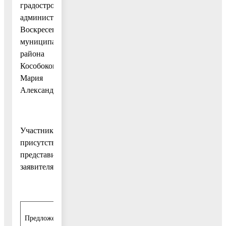
градостроительства
администрации
Воскресенского
муниципального
района
Кособокова
Мария
Александровна.
Участники:
присутствует
представитель
заявителя.
Предложения