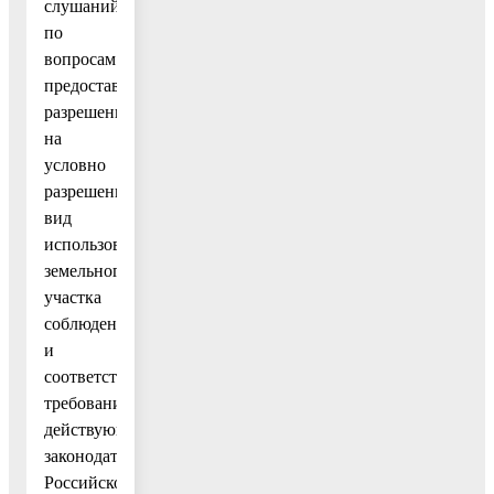
слушаний
по
вопросам
предоставления
разрешения
на
условно
разрешенный
вид
использования
земельного
участка
соблюдена
и
соответствует
требованиям
действующего
законодательства
Российской