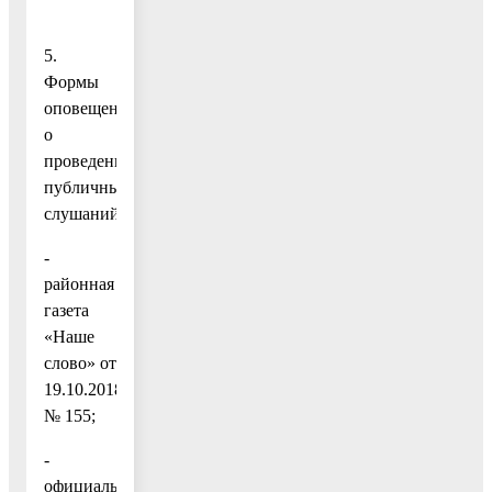
5.
Формы
оповещения
о
проведении
публичных
слушаний:
-
районная
газета
«Наше
слово» от
19.10.2018
№ 155;
-
официальный