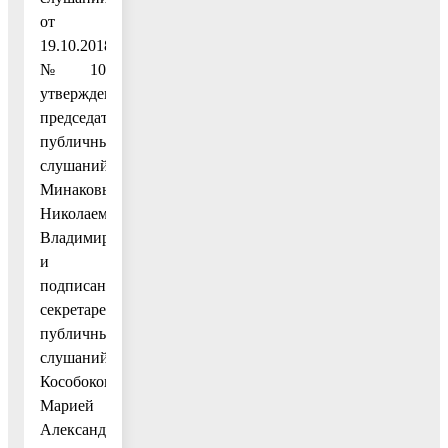
от
19.10.2018
№ 10
утвержден
председателем
публичных
слушаний
Минаковым
Николаем
Владимировичем
и
подписан
секретарем
публичных
слушаний
Кособоковой
Марией
Александровной.