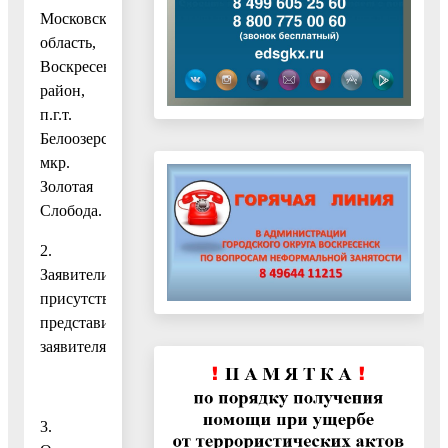
Московская
область,
Воскресенский
район,
п.г.т.
Белоозерский,
мкр.
Золотая
Слобода.
2.
Заявители:
присутствует
представитель
заявителя.
3.