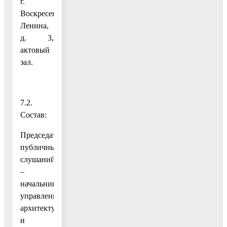
г.
Воскресенск, пл.
Ленина,
д. 3,
актовый
зал.
7.2.
Состав:
Председатель
публичных
слушаний
–
начальник
управления
архитектуры
и