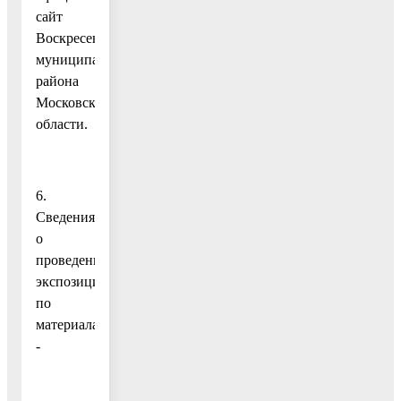
сайт
Воскресенского
муниципального
района
Московской
области.
6.
Сведения
о
проведении
экспозиции
по
материалам:
-