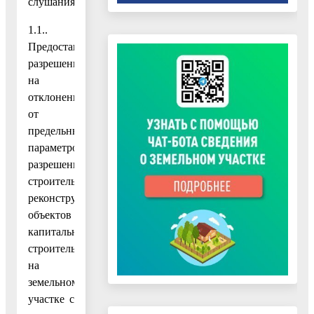
слушания:
1.1..
Предоставление
разрешения
на
отклонение
от
предельных
параметров
разрешенного
строительства,
реконструкции
объектов
капитального
строительства
на
земельном
участке с