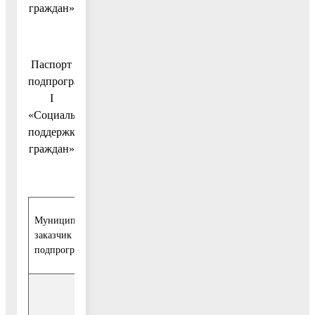
граждан»
Паспорт
подпрограммы
I
«Социальная
поддержка
граждан»
Муниципальный
Отдел жилищных субсидий Администрации гор
заказчик
кадров управления делами Администрации гор
подпрограммы
управление по физической культуре, спорту 
Главный
распорядитель
Источник