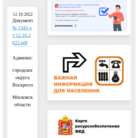
12.10.2022
Документ:
№ 5345 о
т 12.10.2
022.pdf
Администрация
городского
округа
Воскресенск
Московской
области