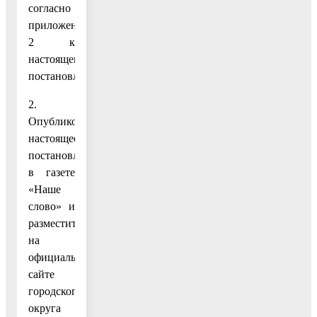
согласно
приложению
2 к
настоящему
постановлению.
2.
Опубликовать
настоящее
постановление
в газете
«Наше
слово» и
разместить
на
официальном
сайте
городского
округа