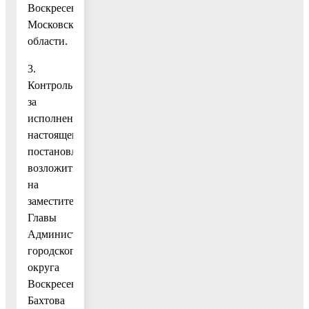
Воскресенск
Московской
области.
3.
Контроль
за
исполнением
настоящего
постановления
возложить
на
заместителя
Главы
Администрации
городского
округа
Воскресенск
Бахтова