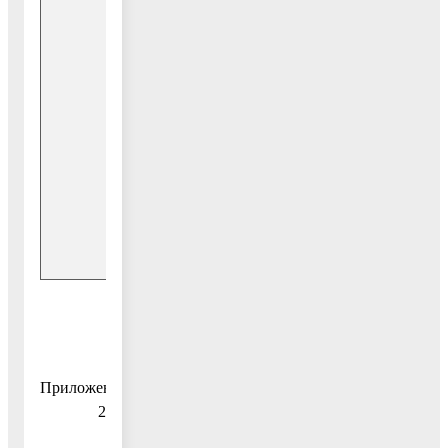
физической
Средства
культуре,
бюджета
спорту и работе
18
с молодежью
городского
818,90
округа
Воскресенск
Внебюджетные
0,00
источники
Приложение
2