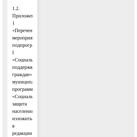
1.2.
Приложение
1
«Перечень
мероприятий
подпрограммы
I
«Социальная
поддержка
граждан»
муниципальной
программы
«Социальная
защита
населения»
изложить
в
редакции