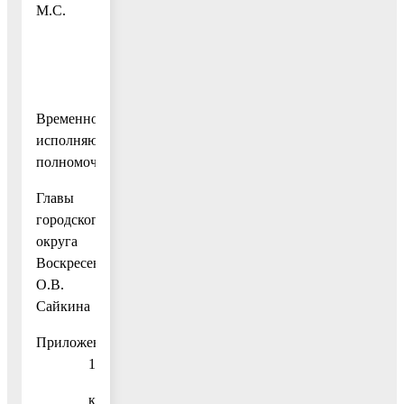
М.С.
Временно
исполняющий
полномочия
Главы
городского
округа
Воскресенск
О.В.
Сайкина
Приложение
1
к