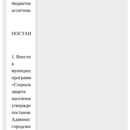
бюджетных
ассигнований
ПОСТАНОВЛЯЮ:
1. Внести
в
муниципальную
программу
«Социальная
защита
населения»,
утвержденную
постановлением
Администрации
городского