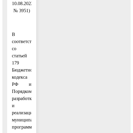
10.08.2022
№ 3951)
В
соответствии
со
статьей
179
Бюджетного
кодекса
РФ и
Порядком
разработки
и
реализации
муниципальных
программ