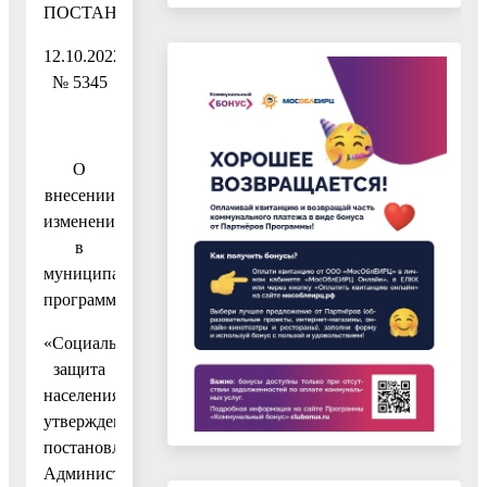
ПОСТАНОВЛЕНИЕ
12.10.2022
№ 5345
О
внесении
изменений
в
муниципальную
программу
«Социальная
защита
населения»,
утвержденную
постановлением
Администрации