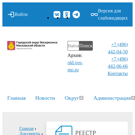
Версия для
Войти
слабовидящих
+7 (496)
Поиск
442-04-50
Архив:
+7 (496)
old.vos-
442-06-66
mo.ru
Контакты⁠
Главная
Новости
Округ
Администрация
Главная
Документы