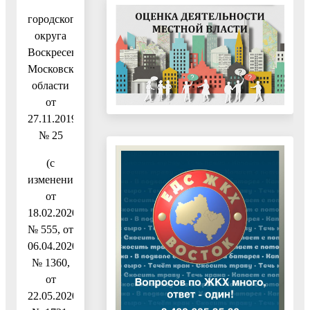
городского
округа
Воскресенск
Московской
области
от
27.11.2019
№ 25
(с
изменениями
от
18.02.2020
№ 555, от
06.04.2020
№ 1360,
от
22.05.2020