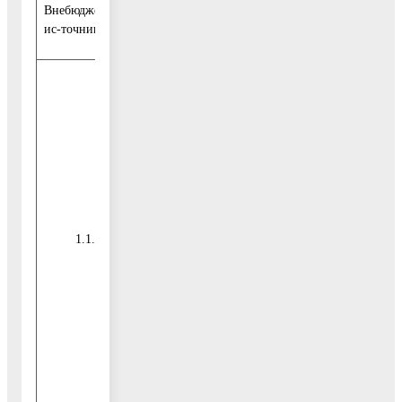
Внебюджетные
0,00
0,00
0,00
ис-точники
Мероприятие
03.01.
Предоставление
гражданам
1.1.
субсидий на оп-
2020-2026
Итого
лату жилого
помещения и
коммунальных
услуг