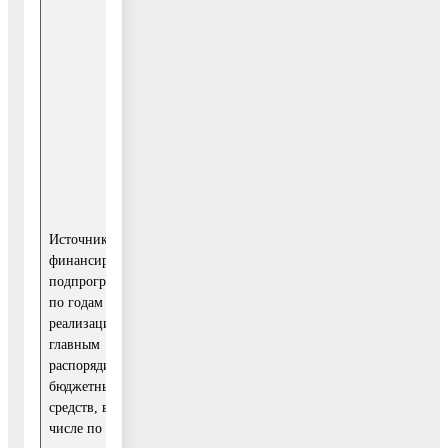
бюджетных
финансирования
средств
2020
Всего, в том
110
числе:
057,77
Средства
0,00
федерального
Источник
финансирования
бюджета
Администрация
подпрограммы
городского
по годам
округа
реализации и
Средства
Воскресенск
главным
бюджета
Московской
91
распорядителем
области,
238,87
бюджетных
Московской
управление
средств, в том
области
культуры,
числе по годам:
управление по