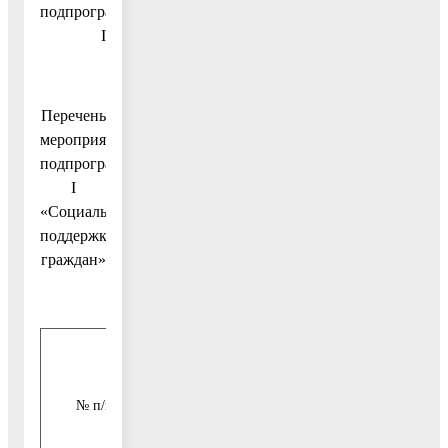
подпрограмме
I
Перечень
мероприятий
подпрограммы
I
«Социальная
поддержка
граждан»
Срок
Мероприятие
исполнения
Источник
№ п/п
Подпрограммы
мероприятия
финансиров
(годы)