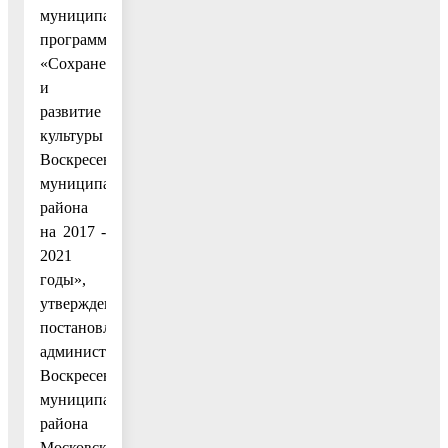
муниципальную
программу
«Сохранение
и
развитие
культуры
Воскресенского
муниципального
района
на 2017 -
2021
годы»,
утвержденную
постановлением
администрации
Воскресенского
муниципального
района
Московской