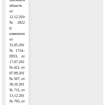
области
от
12.12.2016
№ 2822
(с
изменениями
от
31.05.2017
№ 1724–
ППЗ, от
17.07.2017
№ 421, от
07.09.2017
№ 567, от
30.10.2017
№ 711, от
13.12.2017
№ 795, от