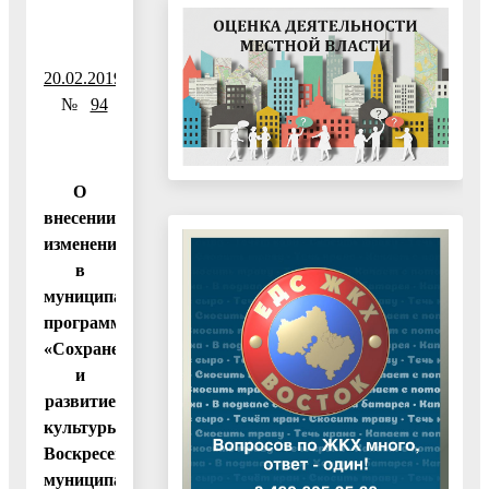
20.02.2019
№
94
О
внесении
изменений
в
муниципальную
программу
«Сохранение
и
развитие
культуры
Воскресенского
муниципального