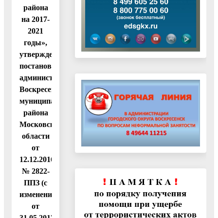
района
на 2017-
2021
годы»,
утвержденную
постановлением
администрации
Воскресенского
муниципального
района
Московской
области
от
12.12.2016
№ 2822-
ППЗ (с
изменениями
от
31.05.2017