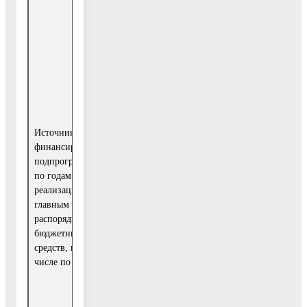
бюджетных
средств
Всего: в том
51
числе:
968,8
Средства
бюджета
23
Воскресенского
Источники
651,3
муниципального
финансирования
района
подпрограммы
по годам
реализации и
главным
Иные
27
распорядителям
межбюджетные
182,9
бюджетных
трансферты
средств, в том
числе по годам:
МУ «Уп-
равление
Средства
культуры»
бюджета
825,1