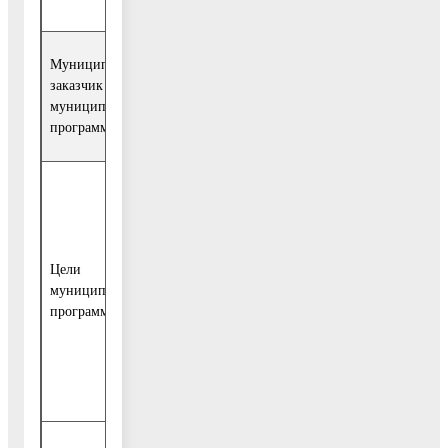
Муниципальный
Муниципальное учреждение «Управление
заказчик
культуры администрации Воскресенского
муниципальной
муниципального района Московской област
программы
(далее - Управление культуры)
1. Обеспечение доступности населения
Воскресенского муниципального района
Московской области к культурным ценностя
и удовлетворение культурных потребностей
Цели
граждан
муниципальной
программы
2. Повышение качества услуг в сфере
культуры в Воскресенском муниципальном
районе Московской области