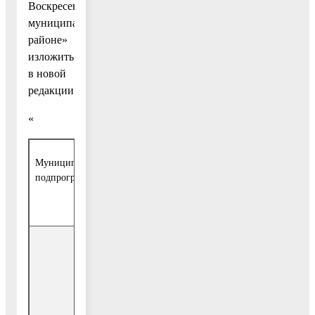
Воскресенском
муниципальном
районе»
изложить
в новой
редакции:
«
Муниципальный заказчик
МУ «Управление культуры а
подпрограммы
муниципального района Мос
Источник
финансирования
Главный
2017
распорядитель
год