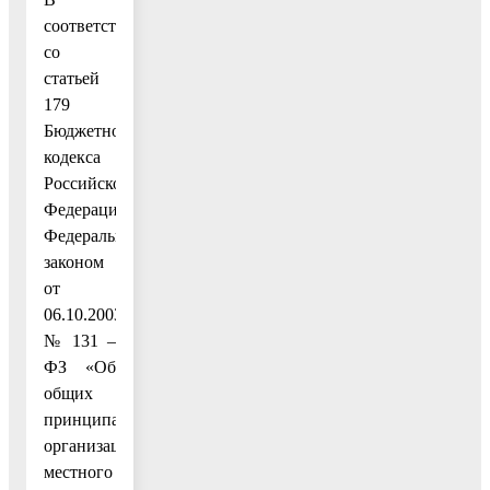
соответствии
со
статьей
179
Бюджетного
кодекса
Российской
Федерации,
Федеральным
законом
от
06.10.2003
№ 131 –
ФЗ «Об
общих
принципах
организации
местного