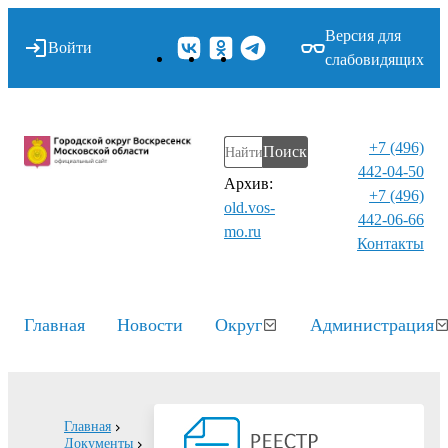
Версия для
Войти
слабовидящих
+7 (496)
Поиск
442-04-50
Архив:
+7 (496)
old.vos-
442-06-66
mo.ru
Контакты⁠
Главная
Новости
Округ
Администрация
Главная
Документы