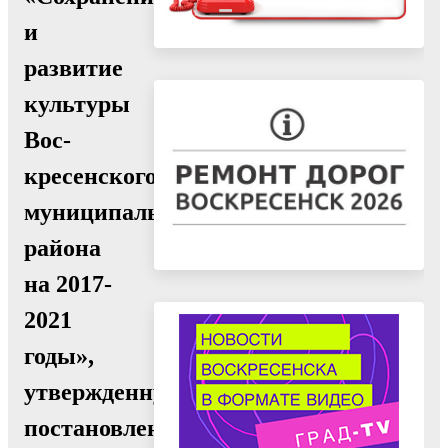
и
развитие
культуры
Вос-
кресенского
муниципального
района
на 2017-
2021
годы»,
утвержденную
постановлением