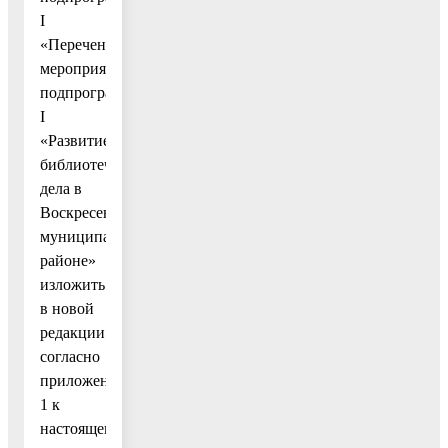
I
«Перечень
мероприятий
подпрограммы
I
«Развитие
библиотечного
дела в
Воскресенском
муниципальном
районе»
изложить
в новой
редакции
согласно
приложению
1 к
настоящему