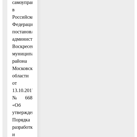
самоуправления
в
Российской
Федерации»,
постановлением
администрации
Воскресенского
муниципального
района
Московской
области
от
13.10.2017
№ 668
«Об
утверждении
Порядка
разработки
и