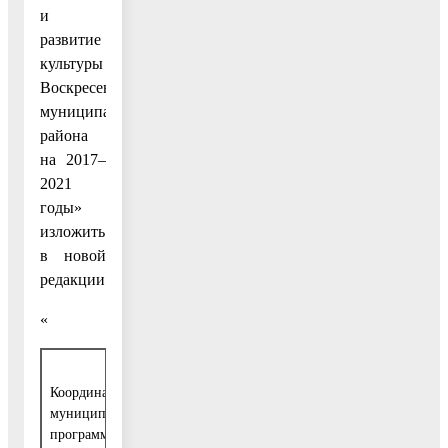
и
развитие
культуры
Воскресенского
муниципального
района
на 2017–
2021
годы»
изложить
в новой
редакции:
«
Заместитель руководителя администрации
Координатор
Воскресенского муниципального района
муниципальной
Московской области, курирующий вопросы
программы
социальной сферы