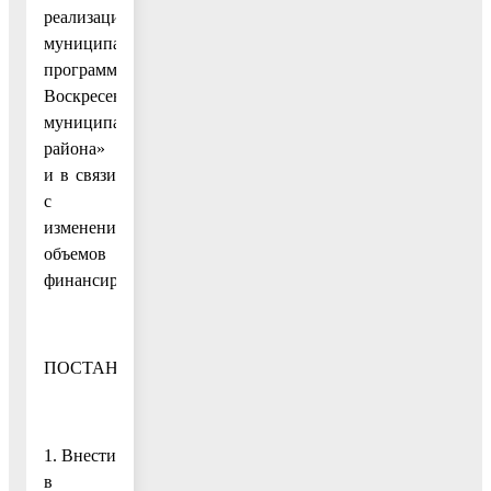
реализации
муниципальных
программ
Воскресенского
муниципального
района»
и в связи
с
изменением
объемов
финансирования
ПОСТАНОВЛЯЮ:
1. Внести
в