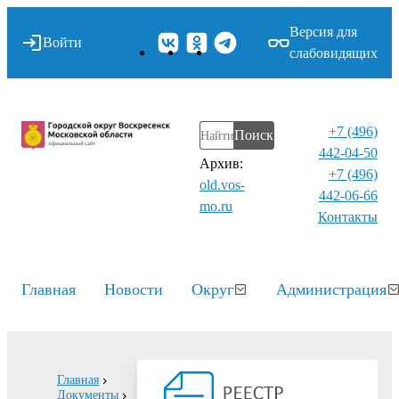
Версия для
Войти
слабовидящих
+7 (496)
Поиск
442-04-50
Архив:
+7 (496)
old.vos-
442-06-66
mo.ru
Контакты⁠
Главная
Новости
Округ
Администрация
Главная
Документы