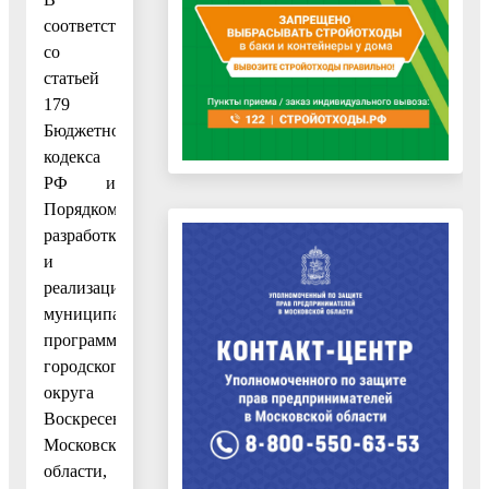
соответствии
со
статьей
179
Бюджетного
кодекса
РФ и
Порядком
разработки
и
реализации
муниципальных
программ
городского
округа
Воскресенск
Московской
области,