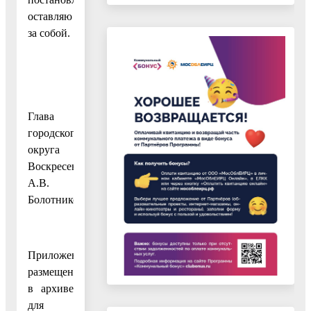
оставляю
за собой.
Глава
городского
округа
Воскресенск
А.В.
Болотников
Приложение
размещено
в архиве
для