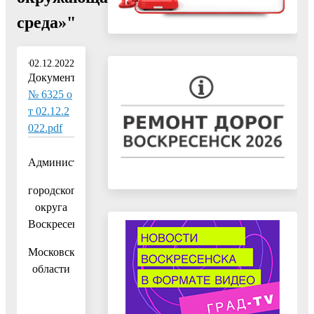
среда»"
02.12.2022
Документ:
№ 6325 о
т 02.12.2
022.pdf
Администрация
городского
округа
Воскресенск
Московской
области