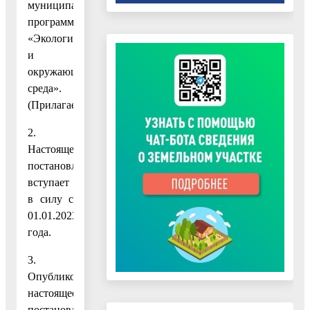
муниципальную
программу
«Экология
и
окружающая
среда».
(Прилагается.)
2.
Настоящее
постановление
вступает
в силу с
01.01.2023
года.
3.
Опубликовать
настоящее
постановление