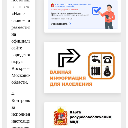
в газете
«Наше
слово» и
разместить
на
официальном
сайте
городского
округа
Воскресенск
Московской
области.
4.
Контроль
за
исполнением
настоящего
постановления