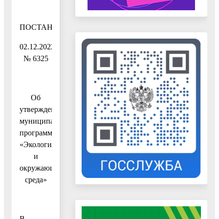
ПОСТАНОВЛЕНИЕ
02.12.2022
№ 6325
Об
утверждении
муниципальной
программы
«Экология
и
окружающая
среда»
В