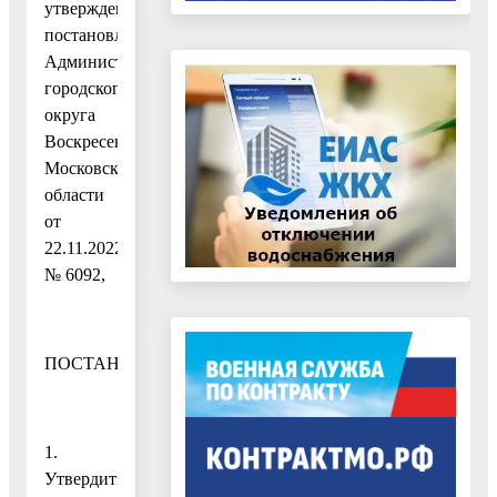
утвержденным
постановлением
Администрации
городского
округа
Воскресенск
Московской
области
от
22.11.2022
№ 6092,
ПОСТАНОВЛЯЮ:
1.
Утвердить