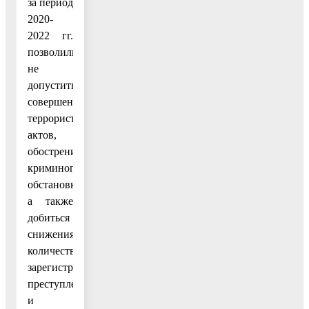
за период
2020-
2022 гг.
позволили
не
допустить
совершения
террористических
актов,
обострения
криминогенной
обстановки,
а также
добиться
снижения
количества
зарегистрированных
преступлений
и