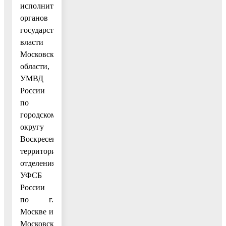
исполнительных
органов
государственной
власти
Московской
области,
УМВД
России
по
городскому
округу
Воскресенск,
территориального
отделения
УФСБ
России
по г.
Москве и
Московской