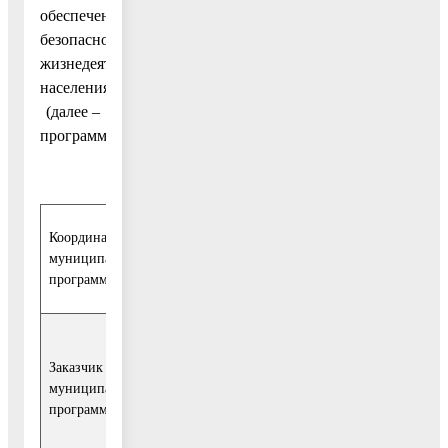
обеспечение
безопасности
жизнедеятельности
населения»
(далее –
программа)
Координатор
Заместитель Главы Администрации городско
муниципальной
округа Воскресенск, курирующий вопро
программы
комплексной безопасности
Управление территориальной безопасности и
Заказчик
гражданской защиты Администрации
муниципальной
городского округа Воскресенск (далее – УТБ 
программы
ГЗ), МКУ городского округа Воскресенск
«Ритуал»