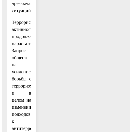
чрезвычайных
ситуаций.
Террористическая
активность
продолжает
нарастать.
Запрос
общества
на
усиление
борьбы с
терроризмом
и в
целом на
изменение
подходов
к
антитеррористической