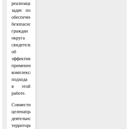
реализации
задач по
обеспечению
безопасности
граждан
округа
свидетельствуют
об
эффективности
применения
комплексного
подхода
в этой
работе.
Совместная
целенаправленная
деятельность
территориальных