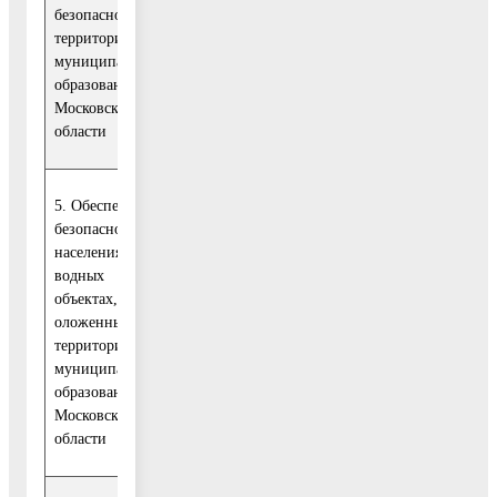
безопасности на
территории
УТБ и ГЗ
муниципального
образования
Московской
области
5. Обеспечение
безопасности
населения на
водных
объектах, расп-
оложенных на
УТБ и ГЗ
территории
муниципального
образования
Московской
области