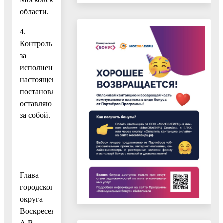
области.
4.
Контроль
за
исполнением
настоящего
постановления
оставляю
за собой.
Глава
городского
округа
Воскресенск
А.В.