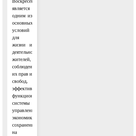
Воскресенск
является
одним из
основных
условий
для
жизни и
деятельности
жителей,
соблюдения
их прав и
свобод,
эффективного
функционирования
системы
управления,
экономики,
сохранения
на