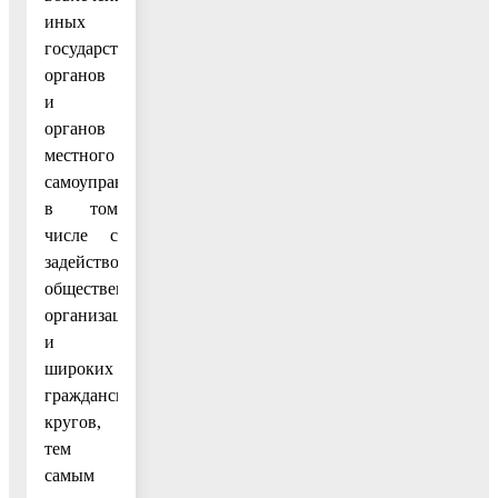
иных
государственных
органов
и
органов
местного
самоуправления,
в том
числе с
задействованием
общественных
организаций
и
широких
гражданских
кругов,
тем
самым