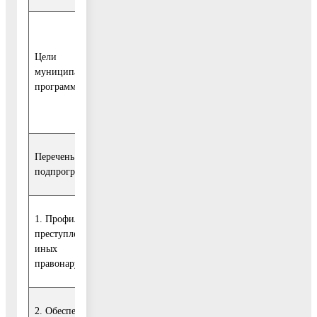
Комплексное обеспечение безопасности
населения и объектов на территории
Цели
городского округа Воскресенск Московской
муниципальной
области, повышение уровня и результативнос
программы
профилактики преступлений и
правонарушений
Перечень
Заказчики подпрограмм:
подпрограмм
1. Профилактика
преступлений и
УТБ и ГЗ, МКУ городского округа Воскресен
иных
«Ритуал»
правонарушений
2. Обеспечение