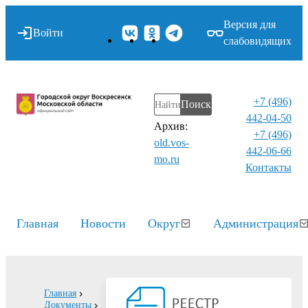
Версия для
Войти
слабовидящих
+7 (496)
Поиск
442-04-50
Архив:
+7 (496)
old.vos-
442-06-66
mo.ru
Контакты⁠
Главная
Новости
Округ
Администрация
Главная
Документы