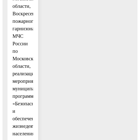
области,
Воскресенского
пожарного
гарнизона
МЧС
России
по
Московской
области,
реализация
мероприятий
муниципальной
программы
«Безопасность
и
обеспечение
жизнедеятельности
населения»