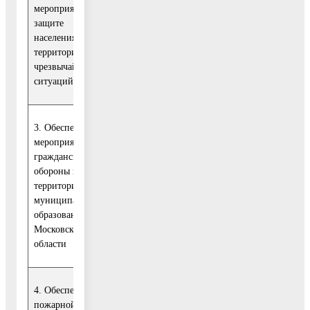
мероприятий по
защите
населения и
УТБ и ГЗ
территорий от
чрезвычайных
ситуаций
3. Обеспечение
мероприятий
гражданской
обороны на
территории
УТБ и ГЗ
муниципального
образования
Московской
области
4. Обеспечение
пожарной