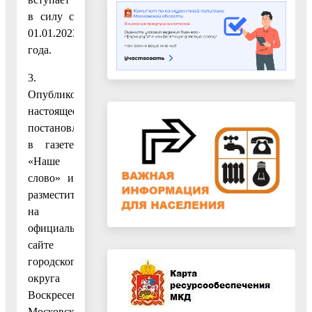
в силу с
01.01.2023
года.
3.
Опубликовать
настоящее
постановление
в газете
«Наше
слово» и
разместить
на
официальном
сайте
городского
округа
Воскресенск
Московской