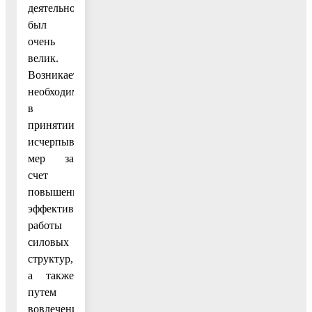
деятельности
был
очень
велик.
Возникает
необходимость
в
принятии
исчерпывающих
мер за
счет
повышения
эффективности
работы
силовых
структур,
а также
путем
вовлечения