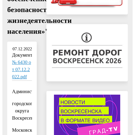
безопасности
жизнедеятельности
населения»"
07.12.2022
Документ:
№ 6430 о
т 07.12.2
022.pdf
Администрация
городского
округа
Воскресенск
Московской