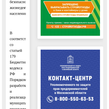
безопасности
жизнедеятельности
населения»
В
соответствии
со
статьей
179
Бюджетного
кодекса
РФ и
Порядком
разработки
и
реализации
муниципальных
программ