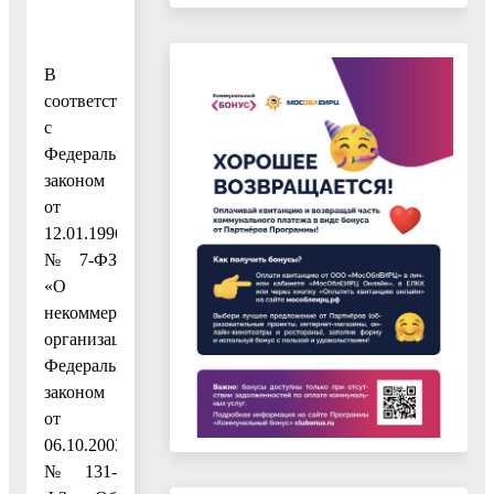
В
соответствии
с
Федеральным
законом
от
12.01.1996
№ 7-ФЗ
«О
некоммерческих
организациях»,
Федеральным
законом
от
06.10.2003
№ 131-