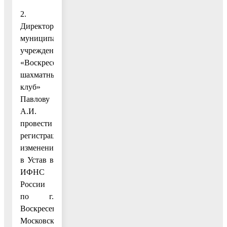
2.
Директору
муниципального
учреждения
«Воскресенский
шахматный
клуб»
Павлову
А.И.
провести
регистрацию
изменений
в Устав в
ИФНС
России
по г.
Воскресенску
Московской