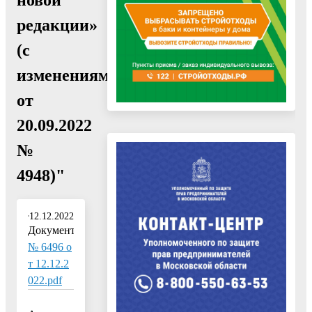
редакции»
(с
изменениями
от
20.09.2022
№
4948)"
12.12.2022
Документ:
№ 6496 о
т 12.12.2
022.pdf