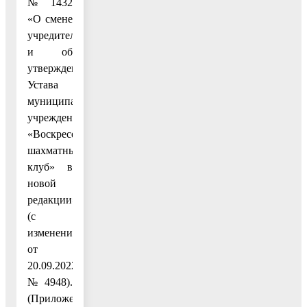
№ 1432
«О смене
учредителя
и об
утверждении
Устава
муниципального
учреждения
«Воскресенский
шахматный
клуб» в
новой
редакции»
(с
изменениями
от
20.09.2022
№ 4948).
(Приложение.)