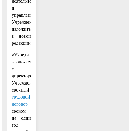
деятельности
и
управление
Учреждением»
изложить
в новой
редакции:
«Учредитель
заключает
с
директором
Учреждения
срочный
трудовой
договор
сроком
на один
год,