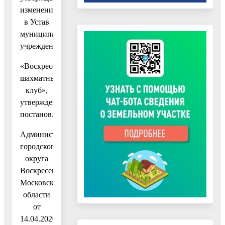
изменений
в Устав
муниципального
учреждения
«Воскресенский
шахматный
клуб»,
утвержденный
постановлением
Администрации
городского
округа
Воскресенск
Московской
области
от
14.04.2020