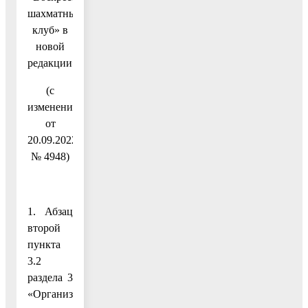
шахматный
клуб» в
новой
редакции»
(с
изменениями
от
20.09.2022
№ 4948)
1. Абзац
второй
пункта
3.2
раздела 3
«Организация