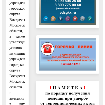
учреждений
городского
округа
Воскресенск
Московской
области,
а также
утверждения
уставов
муниципальных
учреждений
городского
округа
Воскресенск
Московской
области
и
внесения
в них