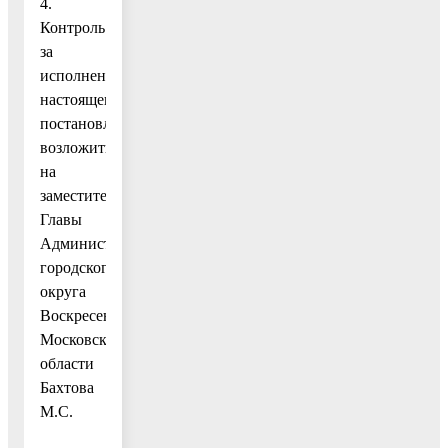
4.
Контроль
за
исполнением
настоящего
постановления
возложить
на
заместителя
Главы
Администрации
городского
округа
Воскресенск
Московской
области
Бахтова
М.С.