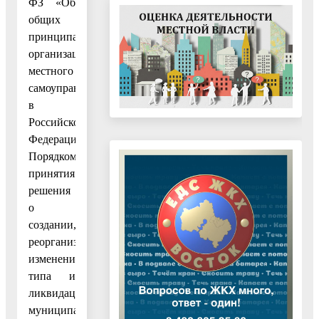
ФЗ «Об
общих
принципах
организации
местного
самоуправления
в
Российской
Федерации»,
Порядком
принятия
решения
о
создании,
реорганизации,
изменения
типа и
ликвидации
муниципальных