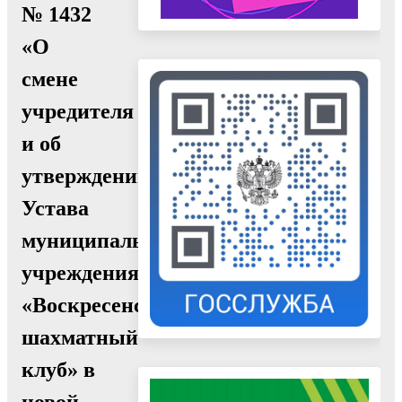
№ 1432
«О
смене
учредителя
и об
утверждении
Устава
муниципального
учреждения
«Воскресенский
шахматный
клуб» в
новой