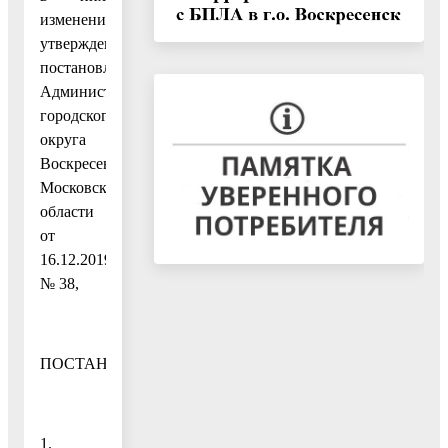
изменений,
утвержденным
постановлением
Администрации
городского
округа
Воскресенск
Московской
области
от
16.12.2019
№ 38,
ПОСТАНОВЛЯЮ:
1.