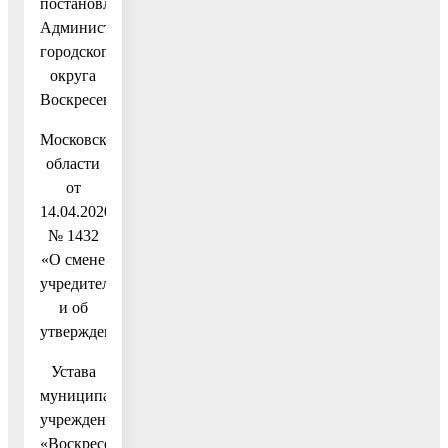
постановлением
Администрации
городского
округа
Воскресенск
Московской
области
от
14.04.2020
№ 1432
«О смене
учредителя
и об
утверждении
Устава
муниципального
учреждения
«Воскресенский