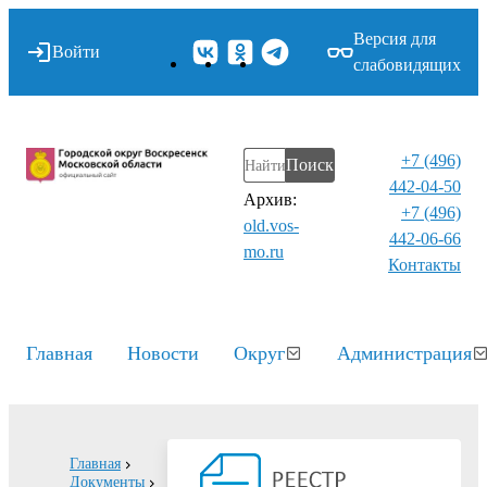
Версия для
Войти
слабовидящих
+7 (496)
Поиск
442-04-50
Архив:
+7 (496)
old.vos-
442-06-66
mo.ru
Контакты⁠
Главная
Новости
Округ
Администрация
Главная
Документы