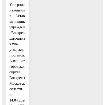
Утвердить
изменения
в Устав
муниципального
учреждения
«Воскресенский
шахматный
клуб»,
утвержденный
постановлением
Администрации
городского
округа
Воскресенск
Московской
области
от
14.04.2020