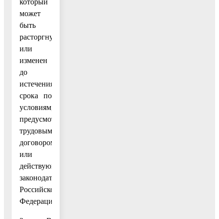
который
может
быть
расторгнут
или
изменен
до
истечения
срока по
условиям,
предусмотренным
трудовым
договором
или
действующим
законодательством
Российской
Федерации.».