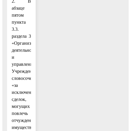
2. В
абзаце
пятом
пункта
3.3.
раздела 3
«Организация
деятельности
и
управление
Учреждением»
словосочетание
«за
исключением
сделок,
могущих
повлечь
отчуждение
имущества»