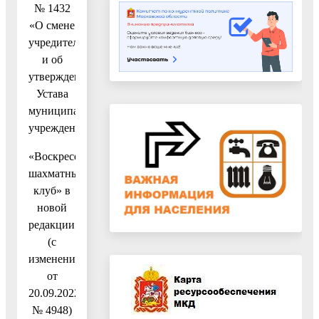
№ 1432
«О смене
учредителя
и об
утверждении
Устава
муниципального
учреждения
«Воскресенский
шахматный
клуб» в
новой
редакции»
(с
изменениями
от
20.09.2022
№ 4948)