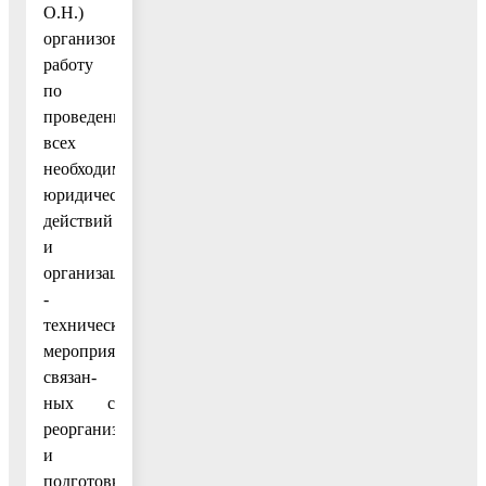
О.Н.)
организовать
работу
по
проведению
всех
необходимых
юридических
действий
и
организационно
-
технических
мероприятий,
связан-
ных с
реорганизацией
и
подготовкой