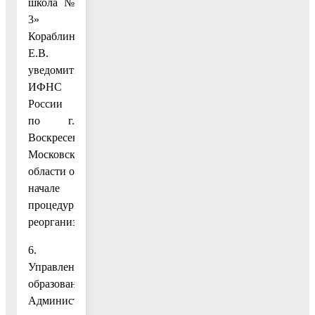
школа №
3»
Кораблину
Е.В.
уведомить
ИФНС
России
по г.
Воскресенску
Московской
области о
начале
процедуры
реорганизации.
6.
Управлению
образования
Администрации