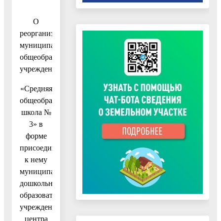
О
реорганизации
муниципального
общеобразовательного
учреждения
«Средняя
общеобразовательная
школа №
3» в
форме
присоединения
к нему
муниципального
дошкольного
образовательного
учреждения
центра