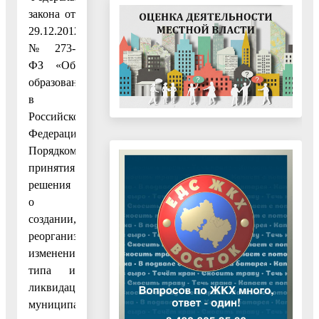
закона от
29.12.2012
№ 273-
ФЗ «Об
образовании
в
Российской
Федерации»,
Порядком
принятия
решения
о
создании,
реорганизации,
изменения
типа и
ликвидации
муниципальных