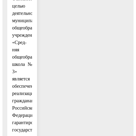
целью
деятельности
муниципального
общеобразовательного
учреждения
«Сред-
няя
общеобразовательная
школа №
3»
является
обеспечение
реализации
гражданами
Российской
Федерации
гарантированного
государством