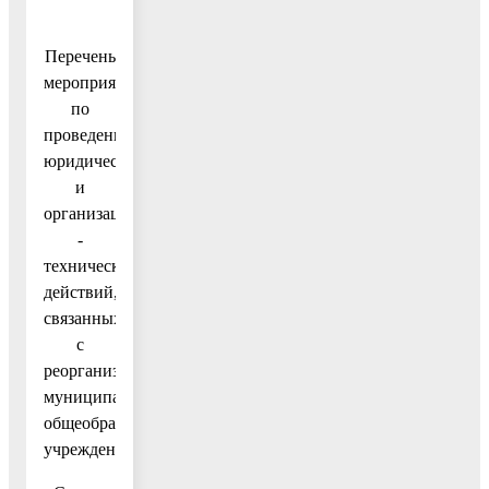
Перечень
мероприятий
по
проведению
юридических
и
организационно
-
технических
действий,
связанных
с
реорганизацией
муниципального
общеобразовательного
учреждения