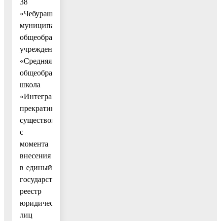
38
«Чебурашка»,
муниципальное
общеобразовательное
учреждение
«Средняя
общеобразовательная
школа
«Интеграция»
прекратившими
существование
с
момента
внесения
в единый
государственный
реестр
юридических
лиц