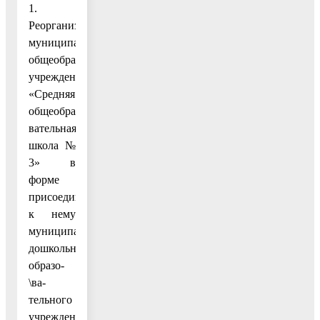
1.
Реорганизовать
муниципальное
общеобразовательное
учреждение
«Средняя
общеобразо-
вательная
школа №
3» в
форме
присоединения
к нему
муниципального
дошкольного
образо-
\ва-
тельного
учреждения