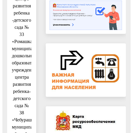
развития
ребенка
-детского
сада №
33
«Ромашка»,
муниципального
дошкольного
образовательного
учреждения
центра
развития
ребенка-
детского
сада №
38
«Чебурашка»,
муниципального