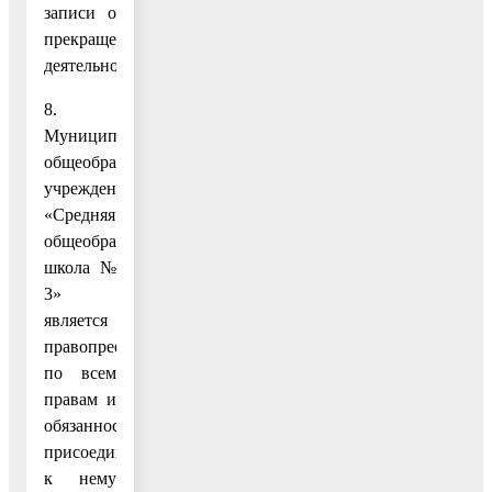
записи о
прекращении
деятельности.
8.
Муниципальное
общеобразовательное
учреждение
«Средняя
общеобразовательная
школа №
3»
является
правопреемником
по всем
правам и
обязанностям
присоединяемых
к нему