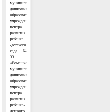
муниципального
дошкольного
образовательного
учреждения
центра
развития
ребенка
-детского
сада №
33
«Ромашка»,
муниципального
дошкольного
образовательного
учреждения
центра
развития
ребенка-
детского