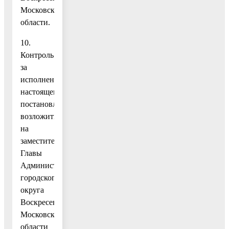
Московской
области.
10.
Контроль
за
исполнением
настоящего
постановления
возложить
на
заместителя
Главы
Администрации
городского
округа
Воскресенск
Московской
области