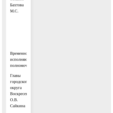
Бахтова
М.С.
Временно
исполняющий
полномочия
Главы
городского
округа
Воскресенск
О.В.
Сайкина