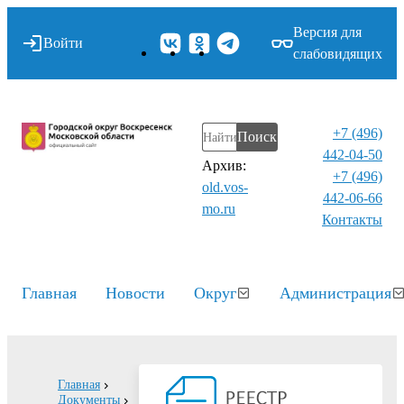
Версия для
Войти
слабовидящих
+7 (496)
Поиск
442-04-50
Архив:
+7 (496)
old.vos-
442-06-66
mo.ru
Контакты⁠
Главная
Новости
Округ
Администрация
Главная
Документы