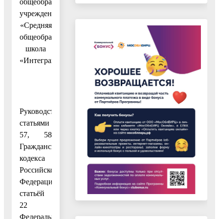
общеобразовательного
учреждения
«Средняя
общеобразовательная
школа
«Интеграция»
Руководствуясь
статьями
57, 58
Гражданского
кодекса
Российской
Федерации,
статьёй
22
Федерального