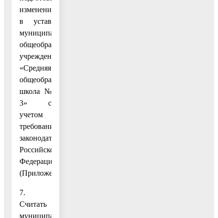
изменений
в устав
муниципального
общеобразовательного
учреждения
«Средняя
общеобразовательная
школа №
3» с
учетом
требований
законодательства
Российской
Федерации.
(Приложение.)
7.
Считать
муниципальное