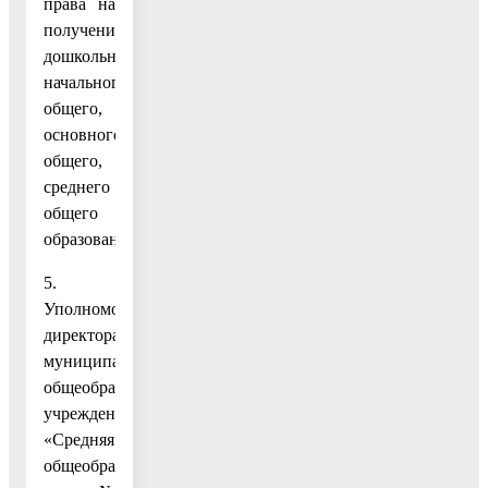
права на
получение
дошкольного,
начального
общего,
основного
общего,
среднего
общего
образования.
5.
Уполномочить
директора
муниципального
общеобразовательного
учреждения
«Средняя
общеобразовательная