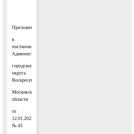
Приложение
к
постановлению
Администрации
городского
округа
Воскресенск
Московской
области
от
12.01.2023
№ 43