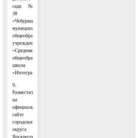
сада №
38
«Чебурашка»,
муниципального
общеобразовательного
учреждения
«Средняя
общеобразовательная
школа
«Интеграция».
9.
Разместить
на
официальном
сайте
городского
округа
Воскресенск