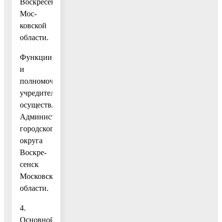
Воскресенск
Мос-
ковской
области.
Функции
и
полномочия
учредителя
осуществляет
Администрация
городского
округа
Воскре-
сенск
Московской
области.
4.
Основной