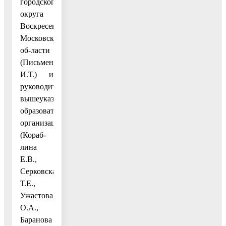
городского
округа
Воскресенск
Московской
об-ласти
(Письменная
И.Т.) и
руководителям
вышеуказанных
образовательных
организаций
(Кораб-
лина
Е.В.,
Серковская
Т.Е.,
Ужастова
О.А.,
Баранова