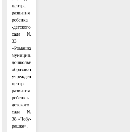
центра
развития
ребенка
-детского
сада №
33
«Ромашка»,
муниципального
дошкольного
образовательного
учреждения
центра
развития
ребенка-
детского
сада №
38 «Чебу-
рашка»,