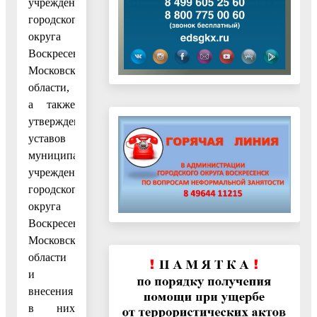
учреждений
городского
округа
Воскресенск
Московской
области,
а также
утверждения
уставов
муниципальных
учреждений
городского
округа
Воскресенск
Московской
области
и
внесения
в них