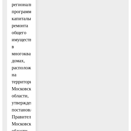
региональной
программы
капитального
ремонта
общего
имущества
в
многоквартирных
домах,
расположенных
на
территории
Московской
области,
утвержденным
постановлением
Правительства
Московской
области