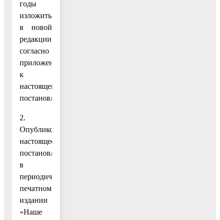
годы
изложить
в новой
редакции
согласно
приложению
к
настоящему
постановлению.
2.
Опубликовать
настоящее
постановление
в
периодическом
печатном
издании
«Наше