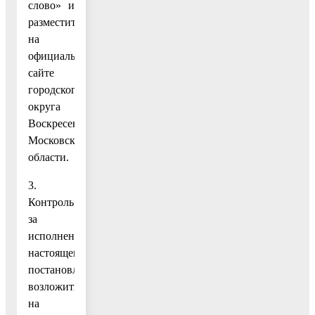
слово» и
разместить
на
официальном
сайте
городского
округа
Воскресенск
Московской
области.
3.
Контроль
за
исполнением
настоящего
постановления
возложить
на