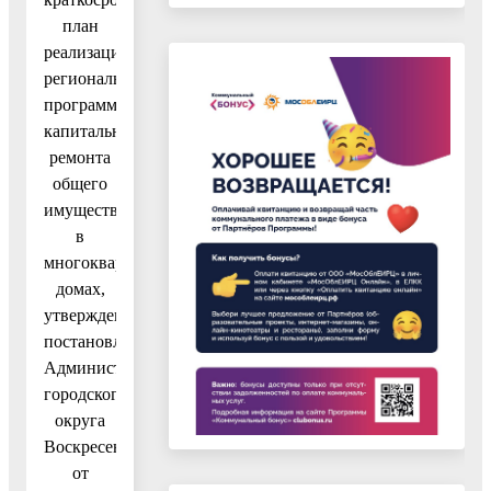
план
реализации
региональной
программы
капитального
ремонта
общего
имущества
в
многоквартирных
домах,
утвержденный
постановлением
Администрации
городского
округа
Воскресенск
от