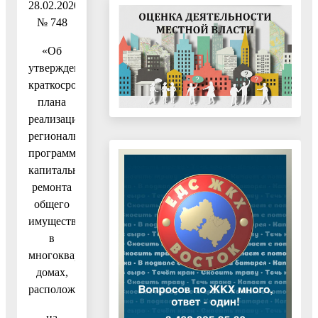
28.02.2020
№ 748
«Об
утверждении
краткосрочного
плана
реализации
региональной
программы
капитального
ремонта
общего
имущества
в
многоквартирных
домах,
расположенных
на