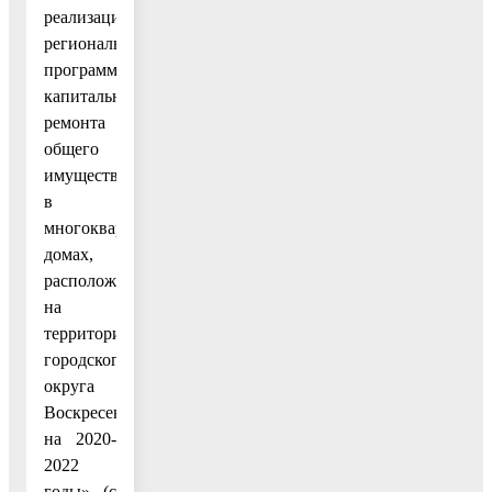
реализации
региональной
программы
капитального
ремонта
общего
имущества
в
многоквартирных
домах,
расположенных
на
территории
городского
округа
Воскресенск,
на 2020-
2022
годы» (с