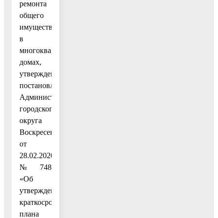
ремонта
общего
имущества
в
многоквартирных
домах,
утвержденный
постановлением
Администрации
городского
округа
Воскресенск
от
28.02.2020
№ 748
«Об
утверждении
краткосрочного
плана