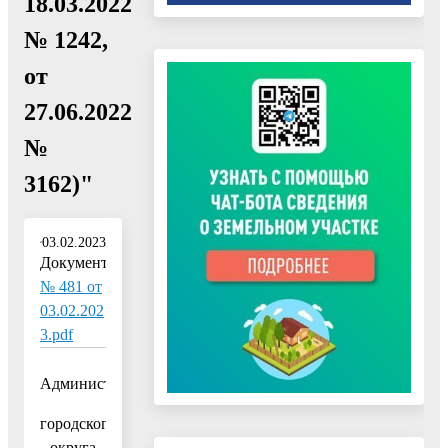
18.03.2022
№ 1242,
от
27.06.2022
№
3162)"
03.02.2023
Документ:
№ 481 от
03.02.202
3.pdf
Администрация
городского
округа