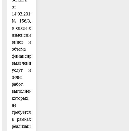
от
14.03.2017
№156/8,
в связи с
изменением
видов и
объема
финансирования,
выявлением
услуг и
(или)
работ,
выполнение
которых
не
требуется
в рамках
реализации