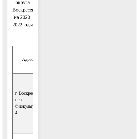
округа
Воскресенск,
на 2020-
2022годы
Адрес МКД
Вид работ
Период
Объем
Ремонт
внутридомовых
г. Воскресенск,
инженерных
пер.
Декабрь
систем электро-,
1 737,60
Физкультурный, д.
2020
тепло-, газо-,
4
водоснабжения,
водоотведения