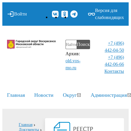
Версия для
Войти
слабовидящих
+7 (496)
Поиск
442-04-50
Архив:
+7 (496)
old.vos-
442-06-66
mo.ru
Контакты⁠
Главная
Новости
Округ
Администрация
Главная
Документы