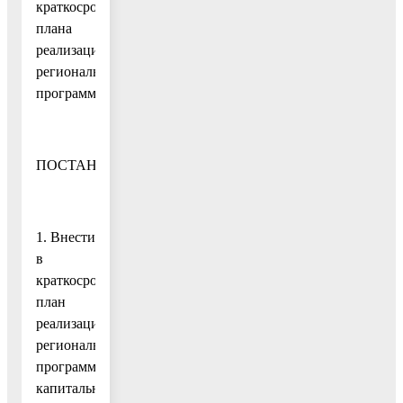
краткосрочного
плана
реализации
региональной
программы,
ПОСТАНОВЛЯЮ:
1. Внести
в
краткосрочный
план
реализации
региональной
программы
капитального