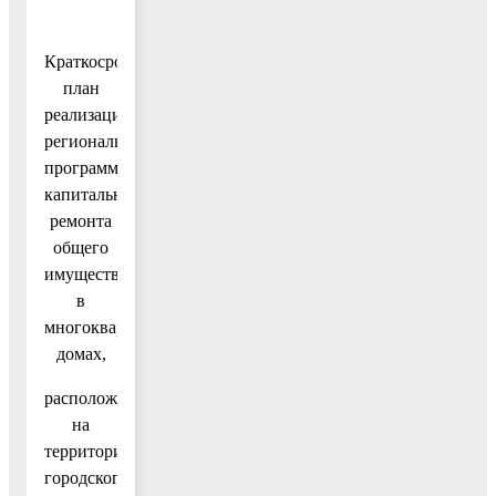
Краткосрочный
план
реализации
региональной
программы
капитального
ремонта
общего
имущества
в
многоквартирных
домах,
расположенных
на
территории
городского