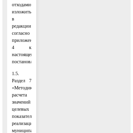
отходами»,
изложить
в
редакции
согласно
приложению
4 к
настоящему
постановлению;
1.5.
Раздел 7
«Методика
расчета
значений
целевых
показателей
реализации
муниципальной