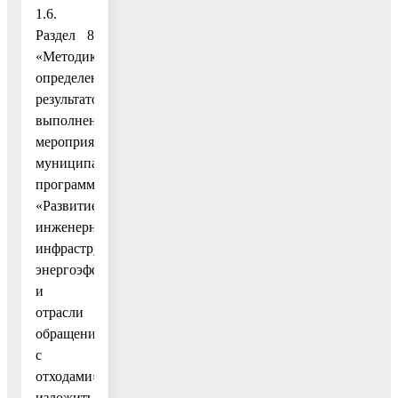
1.6.
Раздел 8
«Методика
определения
результатов
выполнения
мероприятий
муниципальной
программы
«Развитие
инженерной
инфраструктуры,
энергоэффективности
и
отрасли
обращения
с
отходами»
изложить