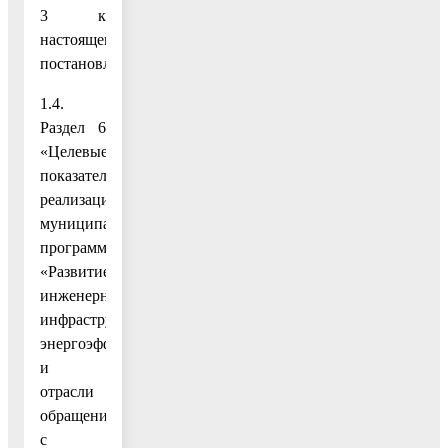
3 к
настоящему
постановлению;
1.4.
Раздел 6
«Целевые
показатели
реализации
муниципальной
программы
«Развитие
инженерной
инфраструктуры,
энергоэффективности
и
отрасли
обращения
с