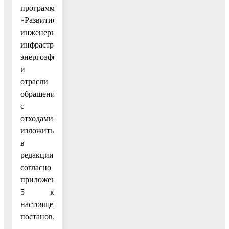
программы
«Развитие
инженерной
инфраструктуры,
энергоэффективности
и
отрасли
обращения
с
отходами»,
изложить
в
редакции
согласно
приложению
5 к
настоящему
постановлению;