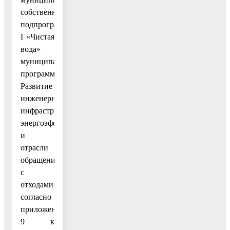
собственности»
подпрограммы
I «Чистая
вода»
муниципальной
программы
Развитие
инженерной
инфраструктуры,
энергоэффективности
и
отрасли
обращения
с
отходами»
согласно
приложению
9 к