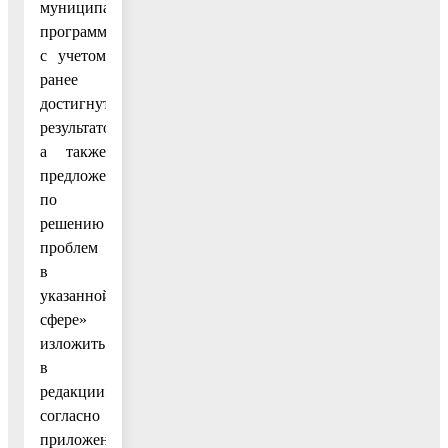
муниципальной
программы,
с учетом
ранее
достигнутых
результатов,
а также
предложения
по
решению
проблем
в
указанной
сфере»
изложить
в
редакции
согласно
приложению