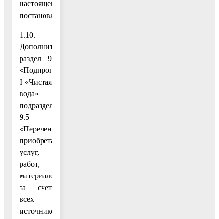
настоящему
постановлению;
1.10.
Дополнить
раздел 9
«Подпрограмма
I «Чистая
вода»
подразделом
9.5
«Перечень
приобретаемых
услуг,
работ,
материалов
за счет
всех
источников