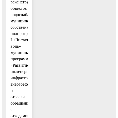
реконструкция
объектов
водоснабжения
муниципальной
собственности»
подпрограммы
I «Чистая
вода»
муниципальной
программы
«Развитие
инженерной
инфраструктуры,
энергоэффективности
и
отрасли
обращения
с
отходами»