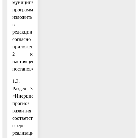
муниципальной
программы»
изложить
в
редакции
согласно
приложению
2 к
настоящему
постановлению;
1.3.
Раздел 3
«Инерционный
прогноз
развития
соответствующей
сферы
реализации