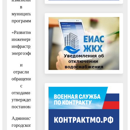
в
муниципальную
программу
«Развитие
инженерной
инфраструктуры,
энергоэффективности
и
отрасли
обращения
с
отходами»,
утвержденную
постановлением
Администрации
городского