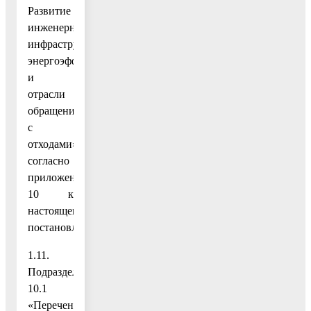
Развитие
инженерной
инфраструктуры,
энергоэффективности
и
отрасли
обращения
с
отходами»
согласно
приложению
10 к
настоящему
постановлению;
1.11.
Подраздел
10.1
«Перечень