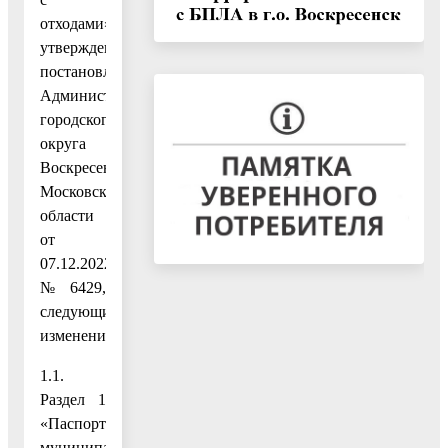
отходами»,
утвержденную
постановлением
Администрации
городского
округа
Воскресенск
Московской
области
от
07.12.2022
№ 6429,
следующие
изменения:
1.1.
Раздел 1
«Паспорт
муниципальной