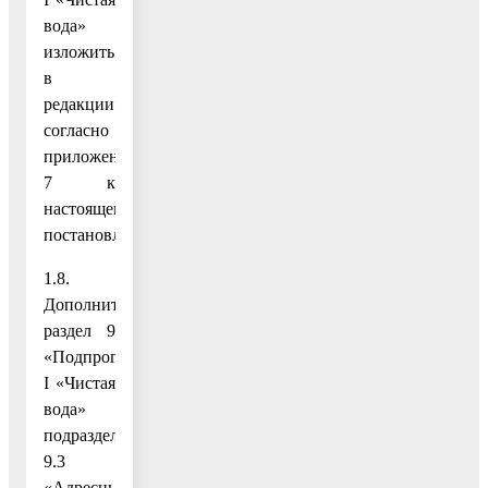
вода»
изложить
в
редакции
согласно
приложению
7 к
настоящему
постановлению;
1.8.
Дополнить
раздел 9
«Подпрограмма
I «Чистая
вода»
подразделом
9.3
«Адресный