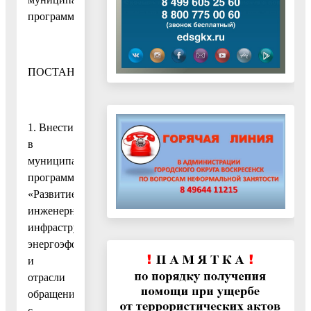
программы
ПОСТАНОВЛЯЮ:
1. Внести
в
муниципальную
программу
«Развитие
инженерной
инфраструктуры,
энергоэффективности
и
отрасли
обращения
с