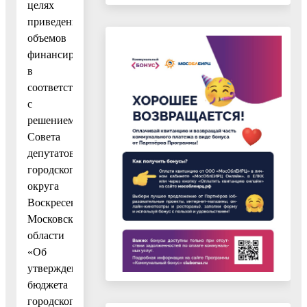
целях
приведения
объемов
финансирования
в
соответствие
с
решением
Совета
депутатов
городского
округа
Воскресенск
Московской
области
«Об
утверждении
бюджета
городского