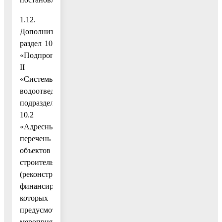
1.12.
Дополнить
раздел 10
«Подпрограмма
II
«Системы
водоотведения»
подразделом
10.2
«Адресный
перечень
объектов
строительства
(реконструкции),
финансирование
которых
предусмотрено
мероприятием