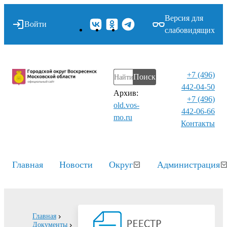
Версия для
Войти
слабовидящих
+7 (496)
Поиск
442-04-50
Архив:
+7 (496)
old.vos-
442-06-66
mo.ru
Контакты⁠
Главная
Новости
Округ
Администрация
Главная
Документы