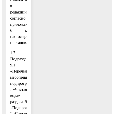
в
редакции
согласно
приложению
6 к
настоящему
постановлению;
1.7.
Подраздел
9.1
«Перечень
мероприятий
подпрограммы
I «Чистая
вода»
раздела 9
«Подпрограмма
I «Чистая