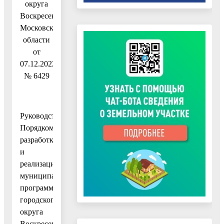
округа
Воскресенск
Московской
области
от
07.12.2022
№ 6429
Руководствуясь
Порядком
разработки
и
реализации
муниципальных
программ
городского
округа
Воскресенск