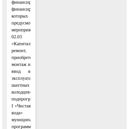
финансирования,
финансирование
которых
предусмотрено
мероприятием
02.03
«Капитальный
ремонт,
приобретение,
монтаж и
ввод в
эксплуатацию
шахтных
колодцев»
подпрограммы
I «Чистая
вода»
муниципальной
программы