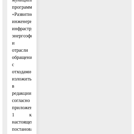
программы
«Развитие
инженерной
инфраструктуры,
энергоэффективности
и
отрасли
обращения
с
отходами»,
изложить
в
редакции
согласно
приложению
1 к
настоящему
постановлению;