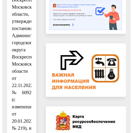
Московской
области,
утвержденным
постановлением
Администрации
городского
округа
Воскресенск
Московской
области
от
22.11.2022
№ 6092
(с
изменением
от
20.01.2023
№ 219), в