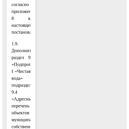
согласно
приложению
8 к
настоящему
постановлению;
1.9.
Дополнить
раздел 9
«Подпрограмма
I «Чистая
вода»
подразделом
9.4
«Адресный
перечень
объектов
муниципальной
собственности