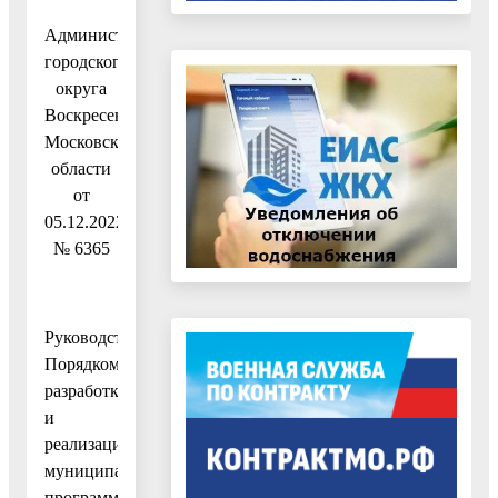
Администрации
городского
округа
Воскресенск
Московской
области
от
05.12.2022
№ 6365
Руководствуясь
Порядком
разработки
и
реализации
муниципальных
программ