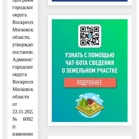
городского
округа
Воскресенск
Московской
области,
утвержденным
постановлением
Администрации
городского
округа
Воскресенск
Московской
области
от
22.11.2022
№ 6092
(с
изменением