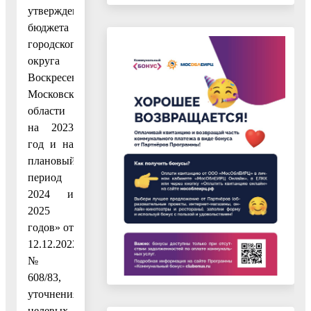
утверждении
бюджета
городского
округа
Воскресенск
Московской
области
на 2023
год и на
плановый
период
2024 и
2025
годов» от
12.12.2022
№
608/83,
уточнения
целевых