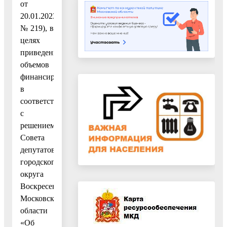
от
20.01.2023
№ 219), в
целях
приведения
объемов
финансирования
в
соответствие
с
решением
Совета
депутатов
городского
округа
Воскресенск
Московской
области
«Об