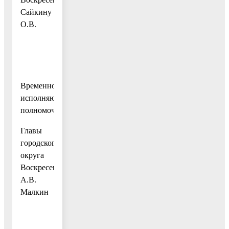
Сайкину
О.В.
Временно
исполняющий
полномочия
Главы
городского
округа
Воскресенск
А.В.
Малкин