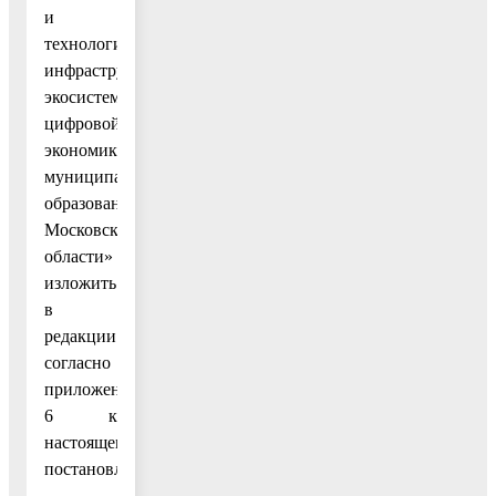
и
технологической
инфраструктуры
экосистемы
цифровой
экономики
муниципального
образования
Московской
области»
изложить
в
редакции
согласно
приложению
6 к
настоящему
постановлению;