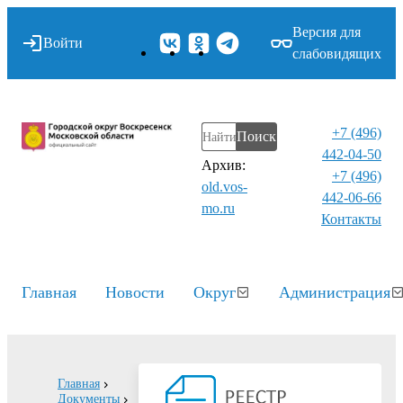
Версия для
Войти
слабовидящих
+7 (496)
Поиск
442-04-50
Архив:
+7 (496)
old.vos-
442-06-66
mo.ru
Контакты⁠
Главная
Новости
Округ
Администрация
Главная
Документы