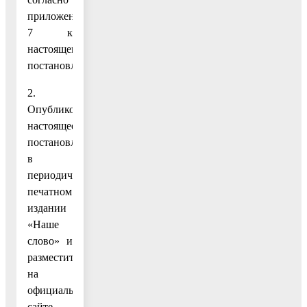
приложению
7 к
настоящему
постановлению.
2.
Опубликовать
настоящее
постановление
в
периодическом
печатном
издании
«Наше
слово» и
разместить
на
официальном
сайте