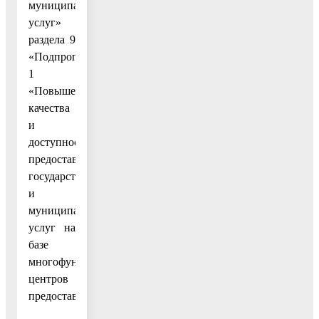
муниципальных
услуг»
раздела 9
«Подпрограмма
1
«Повышение
качества
и
доступности
предоставления
государственных
и
муниципальных
услуг на
базе
многофункциональных
центров
предоставления