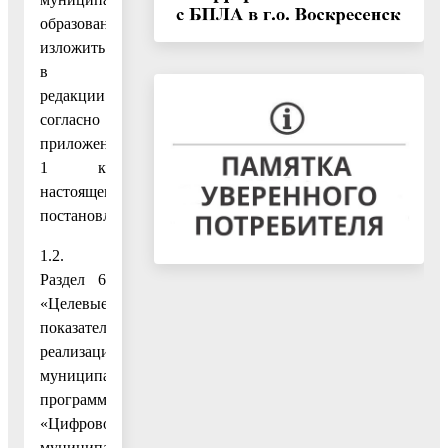
образование»
изложить
в
редакции
согласно
приложению
1 к
настоящему
постановлению;
1.2.
Раздел 6
«Целевые
показатели
реализации
муниципальной
программы
«Цифровое
муниципальное