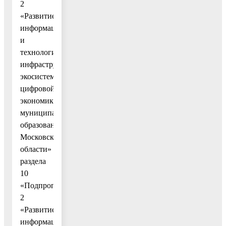
2
«Развитие
информационной
и
технологической
инфраструктуры
экосистемы
цифровой
экономики
муниципального
образования
Московской
области»
раздела
10
«Подпрограмма
2
«Развитие
информационной