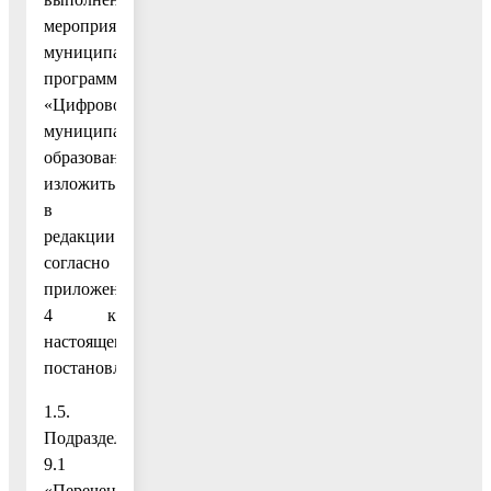
мероприятий
муниципальной
программы
«Цифровое
муниципальное
образование»
изложить
в
редакции
согласно
приложению
4 к
настоящему
постановлению;
1.5.
Подраздел
9.1
«Перечень