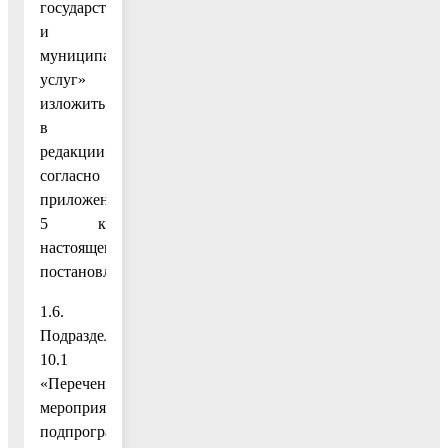
государственных
и
муниципальных
услуг»
изложить
в
редакции
согласно
приложению
5 к
настоящему
постановлению;
1.6.
Подраздел
10.1
«Перечень
мероприятий
подпрограммы