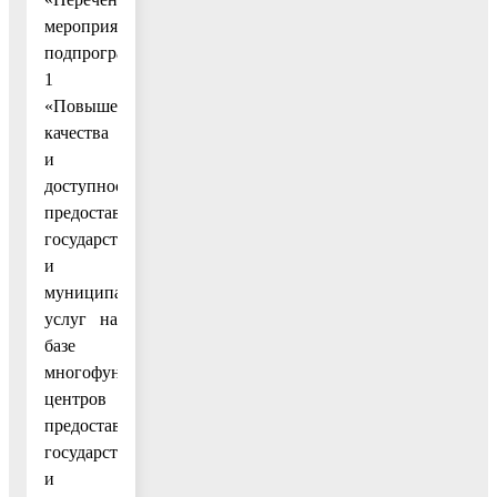
мероприятий
подпрограммы
1
«Повышение
качества
и
доступности
предоставления
государственных
и
муниципальных
услуг на
базе
многофункциональных
центров
предоставления
государственных
и