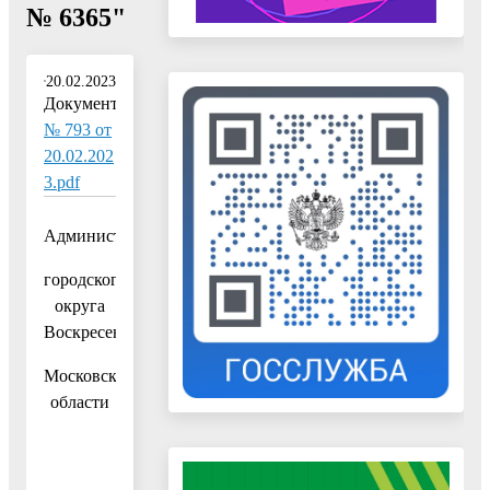
№ 6365"
20.02.2023
Документ:
№ 793 от
20.02.202
3.pdf
Администрация
городского
округа
Воскресенск
Московской
области