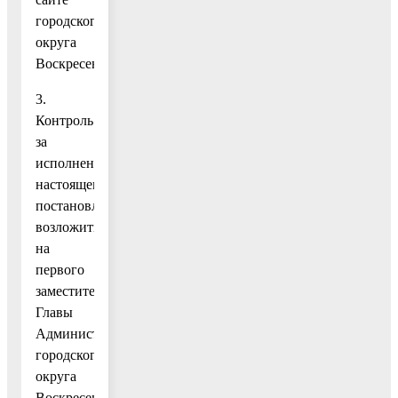
городского
округа
Воскресенск.
3.
Контроль
за
исполнением
настоящего
постановления
возложить
на
первого
заместителя
Главы
Администрации
городского
округа
Воскресенск