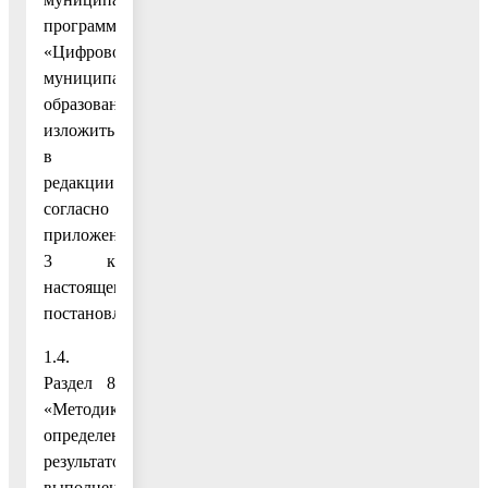
программы
«Цифровое
муниципальное
образование»
изложить
в
редакции
согласно
приложению
3 к
настоящему
постановлению;
1.4.
Раздел 8
«Методика
определения
результатов
выполнения