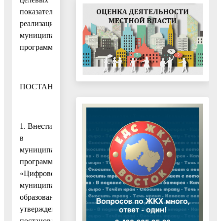
показателей
реализации
муниципальной
программы
ПОСТАНОВЛЯЮ:
1. Внести
в
муниципальную
программу
«Цифровое
муниципальное
образование»,
утвержденную
постановлением